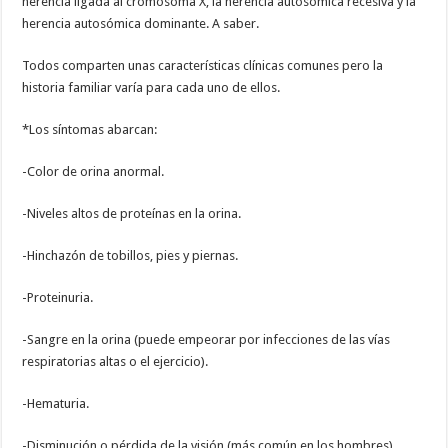
herencia ligada al cromosoma X, la herencia autosómica recesiva y la
herencia autosómica dominante. A saber.
Todos comparten unas características clínicas comunes pero la
historia familiar varía para cada uno de ellos.
*Los síntomas abarcan:
-Color de orina anormal.
-Niveles altos de proteínas en la orina.
-Hinchazón de tobillos, pies y piernas.
-Proteinuria.
-Sangre en la orina (puede empeorar por infecciones de las vías
respiratorias altas o el ejercicio).
-Hematuria.
-Disminución o pérdida de la visión (más común en los hombres).