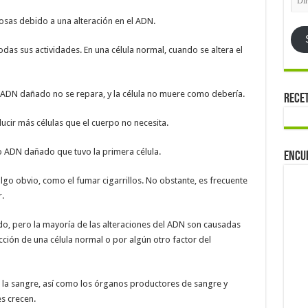
de
emai
osas debido a una alteración en el ADN.
odas sus actividades. En una célula normal, cuando se altera el
el ADN dañado no se repara, y la célula no muere como debería.
Rece
ducir más células que el cuerpo no necesita.
o ADN dañado que tuvo la primera célula.
Encu
lgo obvio, como el fumar cigarrillos. No obstante, es frecuente
.
, pero la mayoría de las alteraciones del ADN son causadas
ción de una célula normal o por algún otro factor del
an la sangre, así como los órganos productores de sangre y
es crecen.