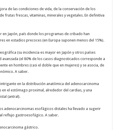
ora de las condiciones de vida, de la conservación de los
 frutas frescas, vitaminas, minerales y vegetales. En definitiva
or en Japón, país donde los programas de cribado han
ores en estadios precoces (en Europa suponen menos del 15%).
geográfica (su incidencia es mayor en Japón y otros países
dad avanzada (el 80% de los casos diagnosticados corresponde a
nte en hombres (casi el doble que en mujeres) y se asocia, de
onómico. A saber.
ntrigante en la distribución anatómica del adenocarcinoma
s en el estómago proximal, alrededor del cardias, y una
tal (antral).
los adenocarcinomas esofágicos distales ha llevado a sugerir
l reflujo gastroesofágico. A saber.
denocarcinoma gástrico.