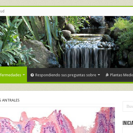
lud
nfermedades
Respondiendo sus preguntas sobre
Plantas Medic
 ANTRALES
Inici