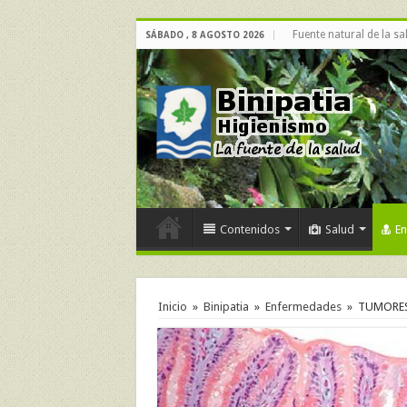
Fuente natural de la sa
SÁBADO , 8 AGOSTO 2026
Contenidos
Salud
E
Inicio
»
Binipatia
»
Enfermedades
»
TUMORES