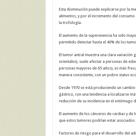
Esta disminución puede explicarse por la mej
alimentos, y por el incremento del consumo de
la trofología.
El aumento de la supervivencia ha sido may
permitido detectar hasta el 40% de los tum
El tumor antral muestra una clara variación 
orientales), suele afectar a personas de e
personas mayores de 65 años), es más frecue
manera consistente, con un pobre status ec
Desde 1970 se está produciendo un cambio i
gástrico, con una tendencia a localizarse má
reducción de su incidencia en el estómago dis
El aumento de los cánceres de cardias y de 
que estos tumores podrían estar asociados a
Factores de riesgo para el desarrollo del a