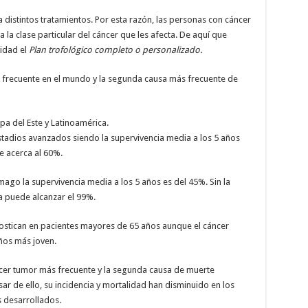
 distintos tratamientos. Por esta razón, las personas con cáncer
 la clase particular del cáncer que les afecta. De aquí que
idad el
Plan trofológico completo o personalizado.
ás frecuente en el mundo y la segunda causa más frecuente de
pa del Este y Latinoamérica.
tadios avanzados siendo la supervivencia media a los 5 años
 acerca al 60%.
ago la supervivencia media a los 5 años es del 45%. Sin la
a puede alcanzar el 99%.
nostican en pacientes mayores de 65 años aunque el cáncer
ños más joven.
rcer tumor más frecuente y la segunda causa de muerte
ar de ello, su incidencia y mortalidad han disminuido en los
s desarrollados.