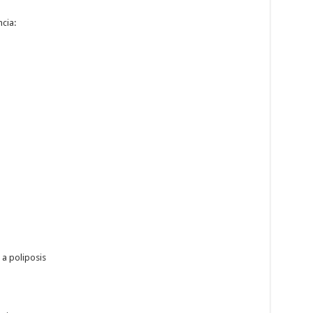
cia:
 a poliposis