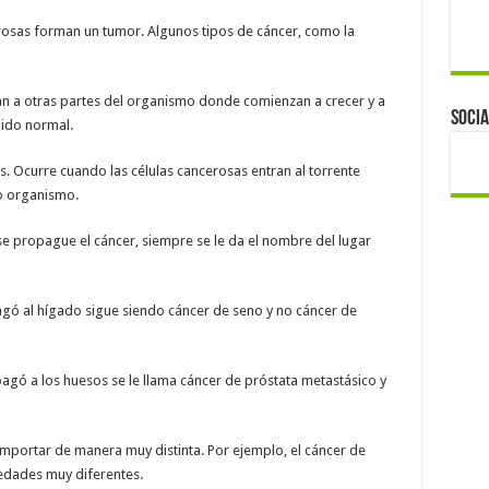
cerosas forman un tumor. Algunos tipos de cáncer, como la
an a otras partes del organismo donde comienzan a crecer y a
Socia
ido normal.
. Ocurre cuando las células cancerosas entran al torrente
ro organismo.
se propague el cáncer, siempre se le da el nombre del lugar
agó al hígado sigue siendo cáncer de seno y no cáncer de
agó a los huesos se le llama cáncer de próstata metastásico y
mportar de manera muy distinta. Por ejemplo, el cáncer de
edades muy diferentes.