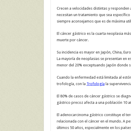
Crecen a velocidades distintas y responden a
necesitan un tratamiento que sea específico a
siempre aconsejamos que es de máxima util
El cáncer gástrico es la cuarta neoplasia m
muerte por cáncer.
Su incidencia es mayor en Japón, China, Euro
La mayoría de neoplasias se presentan en es
menor del 20% exceptuando Japón donde se
Cuando la enfermedad está limitada al estóm
trofología, con la
Trofología
la supervivenci
El 80% de casos de cáncer gástrico se diag
gástrico precoz afecta a una población 10 a
El adenocarcinoma gástrico constituye el te
relacionada con el cáncer en el mundo. A pes
últimos 50 años, especialmente en los paíse