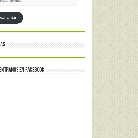
l
Suscribir
tas
éntranos en Facebook