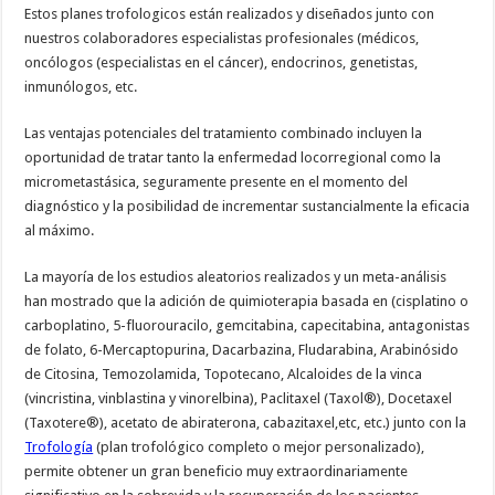
Estos planes trofologicos están realizados y diseñados junto con
nuestros colaboradores especialistas profesionales (médicos,
oncólogos (especialistas en el cáncer), endocrinos, genetistas,
inmunólogos, etc.
Las ventajas potenciales del tratamiento combinado incluyen la
oportunidad de tratar tanto la enfermedad locorregional como la
micrometastásica, seguramente presente en el momento del
diagnóstico y la posibilidad de incrementar sustancialmente la eficacia
al máximo.
La mayoría de los estudios aleatorios realizados y un meta-análisis
han mostrado que la adición de quimioterapia basada en (cisplatino o
carboplatino, 5-fluorouracilo, gemcitabina, capecitabina, antagonistas
de folato, 6-Mercaptopurina, Dacarbazina, Fludarabina, Arabinósido
de Citosina, Temozolamida, Topotecano, Alcaloides de la vinca
(vincristina, vinblastina y vinorelbina), Paclitaxel (Taxol®), Docetaxel
(Taxotere®), acetato de abiraterona, cabazitaxel,etc, etc.) junto con la
Trofología
(plan trofológico completo o mejor personalizado),
permite obtener un gran beneficio muy extraordinariamente