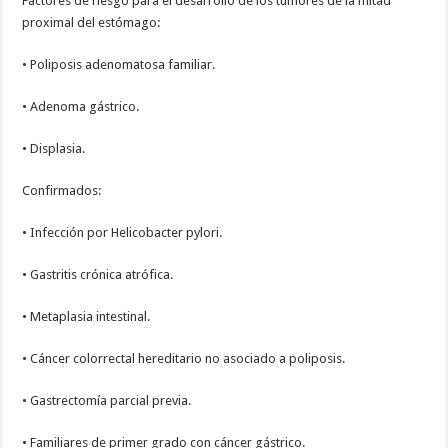
Factores de riesgo para el desarrollo de los tumores de la mitad
proximal del estómago:
• Poliposis adenomatosa familiar.
• Adenoma gástrico.
• Displasia.
Confirmados:
• Infección por Helicobacter pylori.
• Gastritis crónica atrófica.
• Metaplasia intestinal.
• Cáncer colorrectal hereditario no asociado a poliposis.
• Gastrectomía parcial previa.
• Familiares de primer grado con cáncer gástrico.