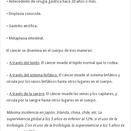
• Antecedente de cirugía gástrica hace 20 años o más.
• Displasia conocida.
• Gastritis atrófica.
• Metaplasia intestinal.
El cáncer se disemina en el cuerpo de tres maneras:
–
A través del tejido
. El cáncer invade el tejido normal que lo rodea.
–
A través del sistema linfático.
El cáncer invade el sistema linfático y
circula por los vasos linfáticos hasta otros lugares en el cuerpo.
–
A través de la sangre
. El cáncer invade las venas y los capilares, y
circula por la sangre hasta otros lugares en el cuerpo.
Máxima incidencia en Japón, Irlanda, china, chile, etc. La
supervivencia global a los 5 años es inferior al 12%. si el uso de la
trofología. Con el uso de la trofología, la supervivencia a los 5 años es