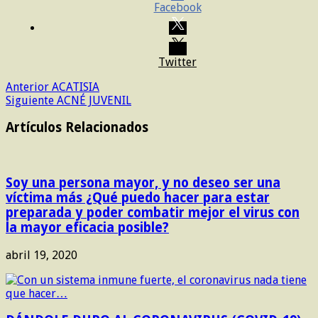
Facebook
Twitter
Anterior
ACATISIA
Siguiente
ACNÉ JUVENIL
Artículos Relacionados
Soy una persona mayor, y no deseo ser una
víctima más ¿Qué puedo hacer para estar
preparada y poder combatir mejor el virus con
la mayor eficacia posible?
abril 19, 2020