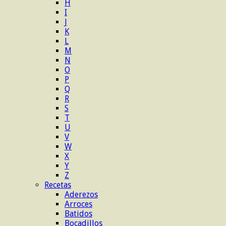
H
I
J
K
L
M
N
O
P
Q
R
S
T
U
V
W
X
Y
Z
Recetas
Aderezos
Arroces
Batidos
Bocadillos