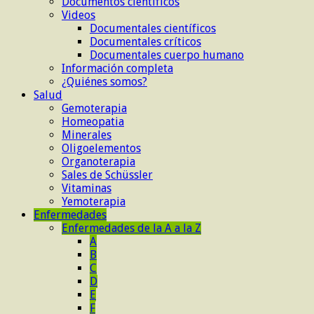
Documentos científicos
Videos
Documentales científicos
Documentales críticos
Documentales cuerpo humano
Información completa
¿Quiénes somos?
Salud
Gemoterapia
Homeopatia
Minerales
Oligoelementos
Organoterapia
Sales de Schüssler
Vitaminas
Yemoterapia
Enfermedades
Enfermedades de la A a la Z
A
B
C
D
E
F