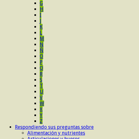
G
H
I
J
K
L
M
N
Ñ
O
P
Q
R
S
T
U
V
W
X
Y
Z
Respondiendo sus preguntas sobre
Alimentación y nutrientes
Articulaciones y huesos