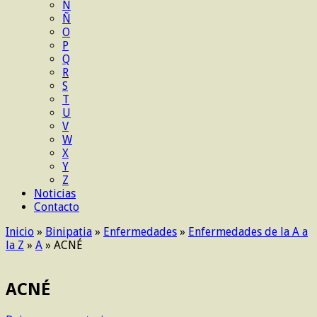
N
Ñ
O
P
Q
R
S
T
U
V
W
X
Y
Z
Noticias
Contacto
Inicio
»
Binipatia
»
Enfermedades
»
Enfermedades de la A a
la Z
»
A
»
ACNÉ
ACNÉ