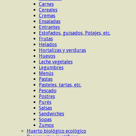
Carnes
Cereales
Cremas
Ensaladas
Entrantes
Estofados, guisados, Potajes, etc.
Frutas
Helados
Hortalizas y verduras
Huevos
Leche vegetales
Legumbres
Menús
Pastas
Pasteles, tartas, etc.
Pescado
Postres
Purés
Salsas
Sandwiches
Sopas
Zumos
Huerto biológico ecológico