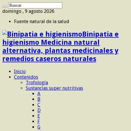
domingo , 9 agosto 2026
Fuente natural de la salud
Binipatia e
higienismo Medicina natural
alternativa, plantas medicinales y
remedios caseros naturales
Inicio
Contenidos
Trofología
Sustancias super nutritivas
A
B
C
D
E
F
G