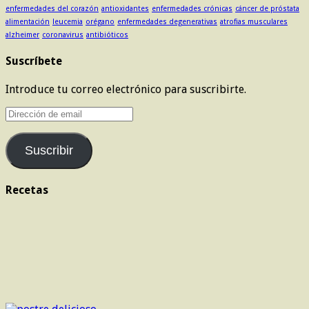
enfermedades del corazón
antioxidantes
enfermedades crónicas
cáncer de próstata
alimentación
leucemia
orégano
enfermedades degenerativas
atrofias musculares
alzheimer
coronavirus
antibióticos
Suscríbete
Introduce tu correo electrónico para suscribirte.
Dirección
de
email
Suscribir
Recetas