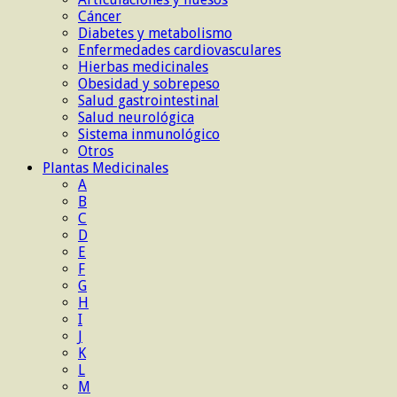
Cáncer
Diabetes y metabolismo
Enfermedades cardiovasculares
Hierbas medicinales
Obesidad y sobrepeso
Salud gastrointestinal
Salud neurológica
Sistema inmunológico
Otros
Plantas Medicinales
A
B
C
D
E
F
G
H
I
J
K
L
M