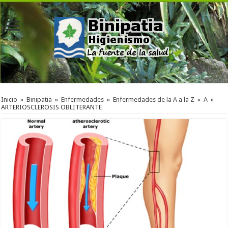
Inicio
»
Binipatia
»
Enfermedades
»
Enfermedades de la A a la Z
»
A
»
ARTERIOSCLEROSIS OBLITERANTE