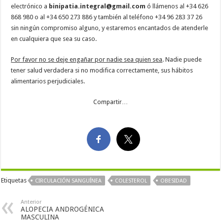
electrónico a
binipatia.integral@gmail.com
ó llámenos al +34 626
868 980 o al +34 650 273 886 y también al teléfono +34 96 283 37 26
sin ningún compromiso alguno, y estaremos encantados de atenderle
en cualquiera que sea su caso.
Por favor no se deje engañar por nadie sea quien sea
. Nadie puede
tener salud verdadera si no modifica correctamente, sus hábitos
alimentarios perjudiciales.
Compartir…
Etiquetas
CIRCULACIÓN SANGUÍNEA
COLESTEROL
OBESIDAD
Anterior
ALOPECIA ANDROGÉNICA
MASCULINA