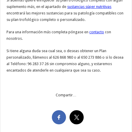
Si además quiere enriquecer su plan trofológico completo con algún
suplemento más, en el apartado de
sustancias súper nutritivas
encontrará las mejores sustancias para su patología compatibles con
su plan trofológico completo o personalizado.
Para una información más completa póngase en
contacto
con
nosotros.
Si tiene alguna duda sea cual sea, o deseas obtener un Plan
personalizado, llámenos al 626 868 980 o al 650 273 886 o si lo desea
al Teléfono: 96 283 37 26 sin compromiso alguno, y estaremos
encantados de atenderle en cualquiera que sea su caso.
Compartir…