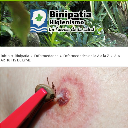
Inicio
»
Binipatia
»
Enfermedades
»
Enfermedades de la A a la Z
»
A
»
ARTRITIS DE LYME