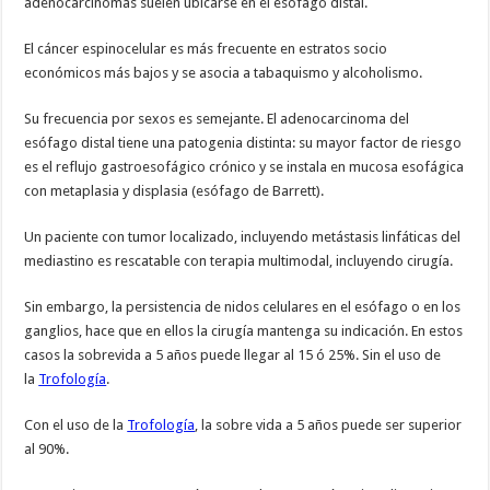
adenocarcinomas suelen ubicarse en el esófago distal.
El cáncer espinocelular es más frecuente en estratos socio
económicos más bajos y se asocia a tabaquismo y alcoholismo.
Su frecuencia por sexos es semejante. El adenocarcinoma del
esófago distal tiene una patogenia distinta: su mayor factor de riesgo
es el reflujo gastroesofágico crónico y se instala en mucosa esofágica
con metaplasia y displasia (esófago de Barrett).
Un paciente con tumor localizado, incluyendo metástasis linfáticas del
mediastino es rescatable con terapia multimodal, incluyendo cirugía.
Sin embargo, la persistencia de nidos celulares en el esófago o en los
ganglios, hace que en ellos la cirugía mantenga su indicación. En estos
casos la sobrevida a 5 años puede llegar al 15 ó 25%. Sin el uso de
la
Trofología
.
Con el uso de la
Trofología
, la sobre vida a 5 años puede ser superior
al 90%.