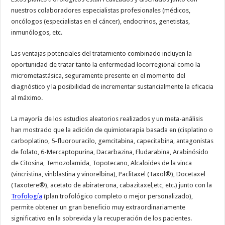
nuestros colaboradores especialistas profesionales (médicos,
oncólogos (especialistas en el cáncer), endocrinos, genetistas,
inmunólogos, etc.
Las ventajas potenciales del tratamiento combinado incluyen la
oportunidad de tratar tanto la enfermedad locorregional como la
micrometastásica, seguramente presente en el momento del
diagnóstico y la posibilidad de incrementar sustancialmente la eficacia
al máximo.
La mayoría de los estudios aleatorios realizados y un meta-análisis
han mostrado que la adición de quimioterapia basada en (cisplatino o
carboplatino, 5-fluorouracilo, gemcitabina, capecitabina, antagonistas
de folato, 6-Mercaptopurina, Dacarbazina, Fludarabina, Arabinósido
de Citosina, Temozolamida, Topotecano, Alcaloides de la vinca
(vincristina, vinblastina y vinorelbina), Paclitaxel (Taxol®), Docetaxel
(Taxotere®), acetato de abiraterona, cabazitaxel,etc, etc.) junto con la
Trofología
(plan trofológico completo o mejor personalizado),
permite obtener un gran beneficio muy extraordinariamente
significativo en la sobrevida y la recuperación de los pacientes.