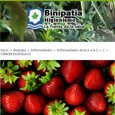
Inicio
»
Binipatia
»
Enfermedades
»
Enfermedades de la A a la Z
»
C
»
CÁNCER ESOFAGICO