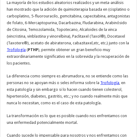
La mayoría de los estudios aleatorios realizados y un meta-análisis
han mostrado que la adición de quimioterapia basada en (cisplatino o
carboplatino, 5-fluorouracilo, gemcitabina, capecitabina, antagonistas
de folato, 6-Mercaptopurina, Dacarbazina, Fludarabina, Arabinósido
de Citosina, Temozolamida, Topotecano, Alcaloides de la vinca
(vincristina, vinblastina y vinorelbina), Paclitaxel (Taxol®), Docetaxel
(Taxotere®), acetato de abiraterona, cabazitaxel,etc, etc.) junto con la
Trofología
(
PTHP
), permite obtener un gran beneficio muy
extraordinariamente significativo en la sobrevida y la recuperación de
los pacientes.
La diferencia como siempre es abrumadora, no se entiende como las
personas no se apoyan más o seles informa sobre la
Trofología
, en
esta patología y sin embargo si lo hacen cuando tienen colesterol,
hipertensión, diabetes, gastritis, etc.; y no cuando realmente más que
nunca lo necesitan, como es el caso de esta patología.
La transformación es lo que es posible cuando nos enfrentamos con
una enfermedad potencialmente mortal.
Cuando sucede lo impensable para nosotros y nos enfrentamos con