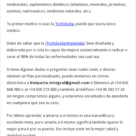
medicinales, suplementos dietéticos (vitaminas, minerales, proteínas,
enzimas, nutriceuticos, medicinas naturales, etc.).
Tu primer medico si usas la
Trofología
, puede que sea tu único
médico.
Debe de saber que la (
Trofología/Higienista
), bien diseñada y
elaborada por si sola es capaz de mejora sustancialmente e radicar o
curar el 98% de todas las enfermedades sea cual sea.
Si tiene algunas dudas o preguntas sean cuales sean, o deseas
obtener un Plan personalizado, puede enviarnos un correo
electrónico a
binipatia.integral@gmail.com
ó llámenos al +34 626
868 980 o al +34 650 273 886 y también al teléfono +34 96 283 37 26
sin ningún compromiso alguno, y estaremos encantados de atenderle
en cualquiera que sea su caso.
Por último aprender a amarse a sí mismo es una maravillosa y
excelente meta, pero amarte a ti mismo significa también querer lo
mejor para ti por su puesto. Eso incluye estar en la mejor salud y
vitalidad posible.