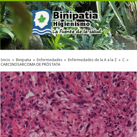
Inicio
»
Binipatia
»
Enfermedades
»
Enfermedades de la A a la Z
»
C
»
CARCINOSARCOMA DE PRÓSTATA