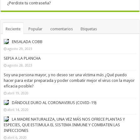
¿Perdiste tu contraseña?
Reciente
Popular
comentarios
Etiquetas
ENSALADA COBB
agosto 29, 2023
SEPIA A LA PLANCHA
agosto 28, 2023
Soy una persona mayor, y no deseo ser una víctima más ¿Qué puedo
hacer para estar preparada y poder combatir mejor el virus con la mayor
eficacia posible?
abril 19, 2020
DÁNDOLE DURO AL CORONAVIRUS (COVID-19)
abril 14, 2020
LA MADRE NATURALEZA, UNA VEZ MÁS NOS OFRECE PLANTAS Y
ESPECIES, QUE ESTIMULA EL SISTEMA INMUNE Y COMBATEN LAS
INFECCIONES
abril 6, 2020