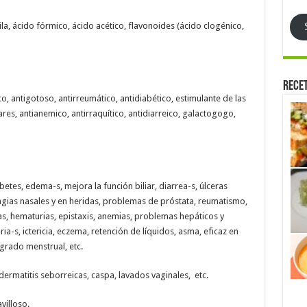
emai
la, ácido fórmico, ácido acético, flavonoides (ácido clogénico,
Rece
o, antigotoso, antirreumático, antidiabético, estimulante de las
res, antianemico, antirraquítico, antidiarreico, galactogogo,
abetes, edema-s, mejora la función biliar, diarrea-s, úlceras
gias nasales y en heridas, problemas de próstata, reumatismo,
as, hematurias, epistaxis, anemias, problemas hepáticos y
caria-s, ictericia, eczema, retención de líquidos, asma, eficaz en
angrado menstrual, etc.
dermatitis seborreicas, caspa, lavados vaginales, etc.
villoso.