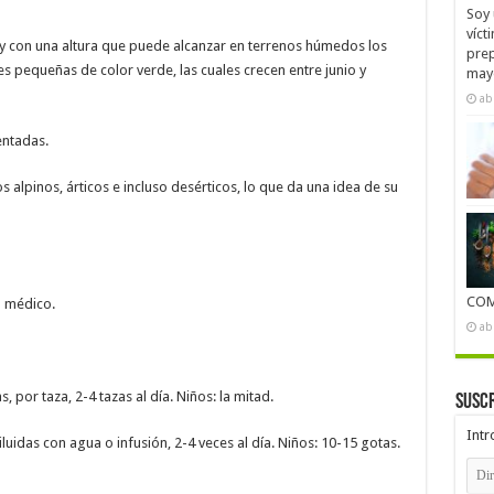
Soy 
víct
 y con una altura que puede alcanzar en terrenos húmedos los
prep
es pequeñas de color verde, las cuales crecen entre junio y
mayo
ab
entadas.
 alpinos, árticos e incluso desérticos, lo que da una idea de su
COM
u médico.
ab
, por taza, 2-4 tazas al día. Niños: la mitad.
Suscr
Intr
luidas con agua o infusión, 2-4 veces al día. Niños: 10-15 gotas.
Dire
de