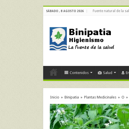
Fuente natural de la sa
SÁBADO , 8 AGOSTO 2026
Contenidos
Salud
E
Inicio
»
Binipatia
»
Plantas Medicinales
»
O
»