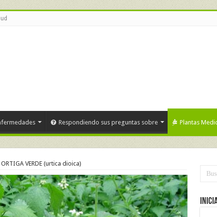
lud
nfermedades
Respondiendo sus preguntas sobre
Plantas Medic
ORTIGA VERDE (urtica dioica)
Inici