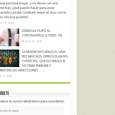
una persona mayor, y no deseo ser una
ima más ¿Qué puedo hacer para estar
arada y poder combatir mejor el virus con la
r eficacia posible?
ril 19, 2020
DÁNDOLE DURO AL
CORONAVIRUS (COVID-19)
abril 14, 2020
LA MADRE NATURALEZA, UNA
VEZ MÁS NOS OFRECE PLANTAS
Y ESPECIES, QUE ESTIMULA EL
SISTEMA INMUNE Y
BATEN LAS INFECCIONES
ril 6, 2020
íbete
oduce tu correo electrónico para suscribirte.
cción