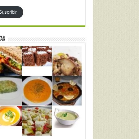
l
Suscribir
tas