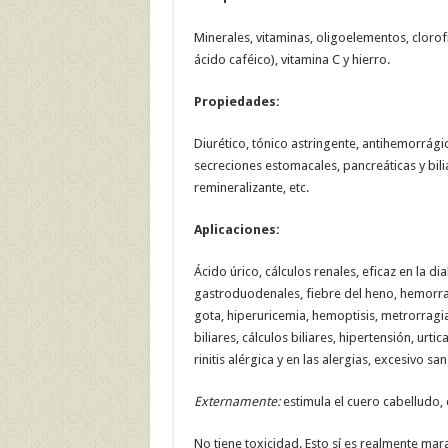
Minerales, vitaminas, oligoelementos, clorofi
ácido caféico), vitamina C y hierro.
Propiedades:
Diurético, tónico astringente, antihemorrágic
secreciones estomacales, pancreáticas y bilia
remineralizante, etc.
Aplicaciones:
Ácido úrico, cálculos renales, eficaz en la di
gastroduodenales, fiebre del heno, hemorra
gota, hiperuricemia, hemoptisis, metrorragi
biliares, cálculos biliares, hipertensión, urti
rinitis alérgica y en las alergias, excesivo s
Externamente:
estimula el cuero cabelludo, 
No tiene toxicidad. Esto sí es realmente mara