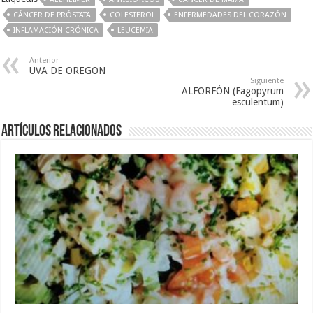
CÁNCER DE PRÓSTATA
COLESTEROL
ENFERMEDADES DEL CORAZÓN
INFLAMACIÓN CRÓNICA
LEUCEMIA
Anterior
UVA DE OREGON
Siguiente
ALFORFÓN (Fagopyrum
esculentum)
Artículos Relacionados