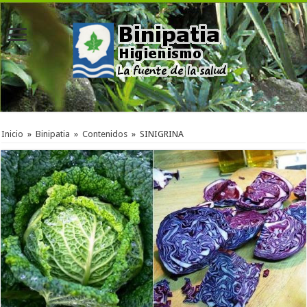
Inicio
»
Binipatia
»
Contenidos
»
SINIGRINA