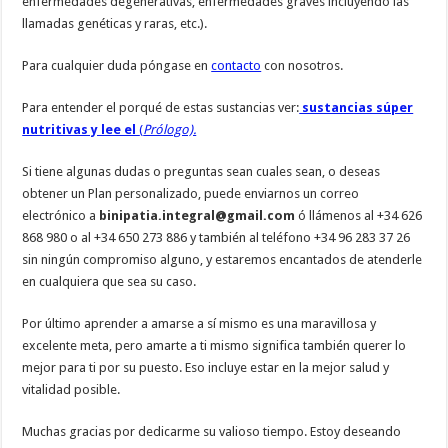
enfermedades degenerativas, enfermedades graves incluyendo las
llamadas genéticas y raras, etc.).
Para cualquier duda póngase en
contacto
con nosotros.
Para entender el porqué de estas sustancias ver:
sustancias súper
nutritivas y lee el
(
Prólogo).
Si tiene algunas dudas o preguntas sean cuales sean, o deseas
obtener un Plan personalizado, puede enviarnos un correo
electrónico a
binipatia.integral@gmail.com
ó llámenos al +34 626
868 980 o al +34 650 273 886 y también al teléfono +34 96 283 37 26
sin ningún compromiso alguno, y estaremos encantados de atenderle
en cualquiera que sea su caso.
Por último aprender a amarse a sí mismo es una maravillosa y
excelente meta, pero amarte a ti mismo significa también querer lo
mejor para ti por su puesto. Eso incluye estar en la mejor salud y
vitalidad posible.
Muchas gracias por dedicarme su valioso tiempo. Estoy deseando