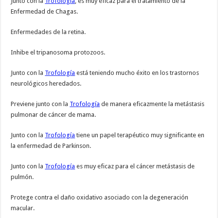
Junto con la
Trofología
, es muy eficaz para el tratamiento de la
Enfermedad de Chagas.
Enfermedades de la retina.
Inhibe el tripanosoma protozoos.
Junto con la
Trofología
está teniendo mucho éxito en los trastornos
neurológicos heredados.
Previene junto con la
Trofología
de manera eficazmente la metástasis
pulmonar de cáncer de mama.
Junto con la
Trofología
tiene un papel terapéutico muy significante en
la enfermedad de Parkinson.
Junto con la
Trofología
es muy eficaz para el cáncer metástasis de
pulmón.
Protege contra el daño oxidativo asociado con la degeneración
macular.