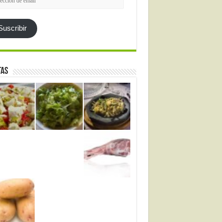
l
Suscribir
tas