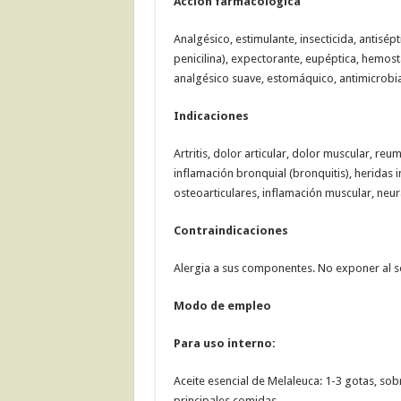
Acción farmacológica
Analgésico, estimulante, insecticida, antisépt
penicilina), expectorante, eupéptica, hemost
analgésico suave, estomáquico, antimicrobi
Indicaciones
Artritis, dolor articular, dolor muscular, reu
inflamación bronquial (bronquitis), heridas 
osteoarticulares, inflamación muscular, neura
Contraindicaciones
Alergia a sus componentes. No exponer al so
Modo de empleo
Para uso interno:
Aceite esencial de Melaleuca: 1-3 gotas, sobr
principales comidas.