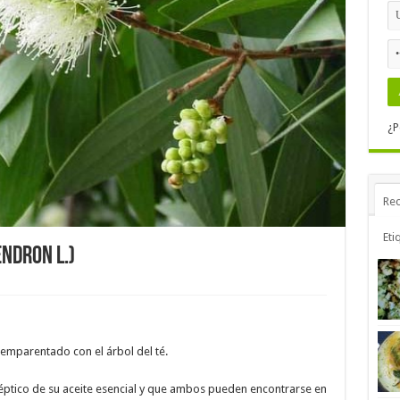
¿P
Rec
Eti
ndron L.)
 emparentado con el árbol del té.
éptico de su aceite esencial y que ambos pueden encontrarse en