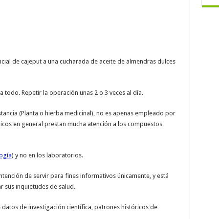
ncial de cajeput a una cucharada de aceite de almendras dulces
todo. Repetir la operación unas 2 o 3 veces al día.
ancia (Planta o hierba medicinal), no es apenas empleado por
dicos en general prestan mucha atención a los compuestos
ogía
) y no en los laboratorios.
ntención de servir para fines informativos únicamente, y está
r sus inquietudes de salud.
datos de investigación científica, patrones históricos de