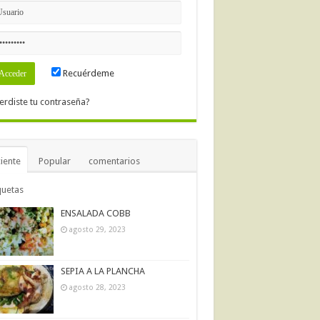
Recuérdeme
erdiste tu contraseña?
iente
Popular
comentarios
quetas
ENSALADA COBB
agosto 29, 2023
SEPIA A LA PLANCHA
agosto 28, 2023