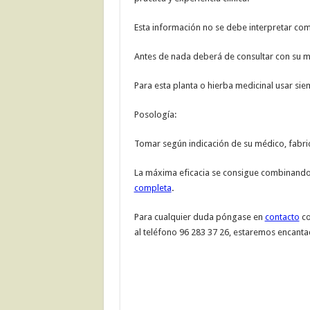
Esta información no se debe interpretar co
Antes de nada deberá de consultar con su mé
Para esta planta o hierba medicinal usar si
Posología:
Tomar según indicación de su médico, fabric
La máxima eficacia se consigue combinando 
completa
.
Para cualquier duda póngase en
contacto
co
al teléfono 96 283 37 26, estaremos encanta