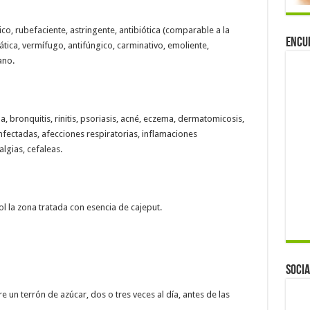
ico, rubefaciente, astringente, antibiótica (comparable a la
Encu
ática, vermífugo, antifúngico, carminativo, emoliente,
ano.
ma, bronquitis, rinitis, psoriasis, acné, eczema, dermatomicosis,
infectadas, afecciones respiratorias, inflamaciones
lgias, cefaleas.
l la zona tratada con esencia de cajeput.
Socia
e un terrón de azúcar, dos o tres veces al día, antes de las