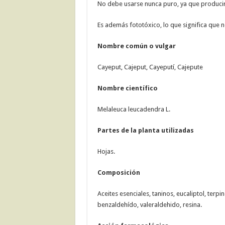
No debe usarse nunca puro, ya que producirí
Es además fototóxico, lo que significa que no
Nombre común o vulgar
Cayeput, Cajeput, Cayeputí, Cajepute
Nombre científico
Melaleuca leucadendra L.
Partes de la planta utilizadas
Hojas.
Composición
Aceites esenciales, taninos, eucaliptol, terp
benzaldehído, valeraldehido, resina.