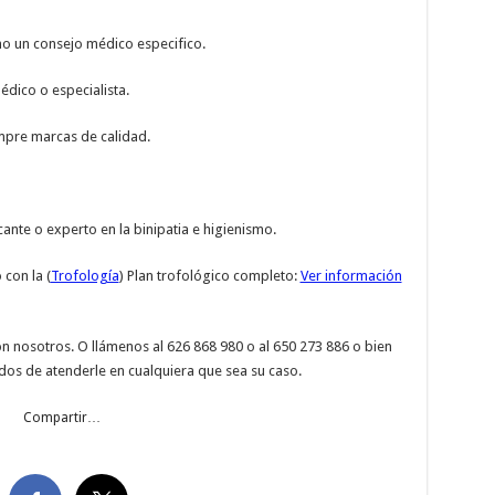
mo un consejo médico especifico.
dico o especialista.
empre marcas de calidad.
ante o experto en la binipatia e higienismo.
con la (
Trofología
) Plan trofológico completo:
Ver información
n nosotros. O llámenos al 626 868 980 o al 650 273 886 o bien
dos de atenderle en cualquiera que sea su caso.
Compartir…