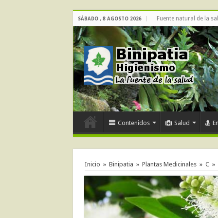
Fuente natural de la sa
SÁBADO , 8 AGOSTO 2026
Contenidos
Salud
E
Inicio
»
Binipatia
»
Plantas Medicinales
»
C
»