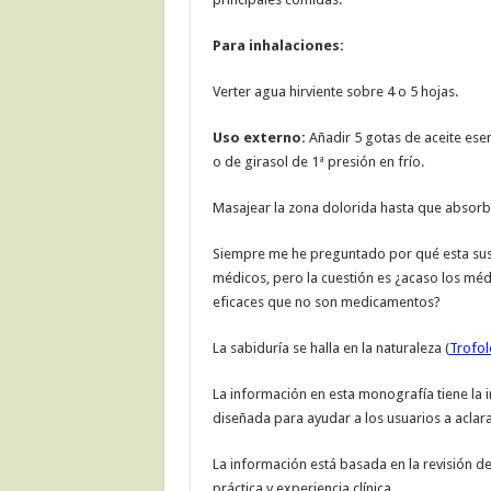
Para inhalaciones:
Verter agua hirviente sobre 4 o 5 hojas.
Uso externo:
Añadir 5 gotas de aceite ese
o de girasol de 1ª presión en frío.
Masajear la zona dolorida hasta que absorba 
Siempre me he preguntado por qué esta sust
médicos, pero la cuestión es ¿acaso los mé
eficaces que no son medicamentos?
La sabiduría se halla en la naturaleza (
Trofol
La información en esta monografía tiene la i
diseñada para ayudar a los usuarios a aclara
La información está basada en la revisión de 
práctica y experiencia clínica.