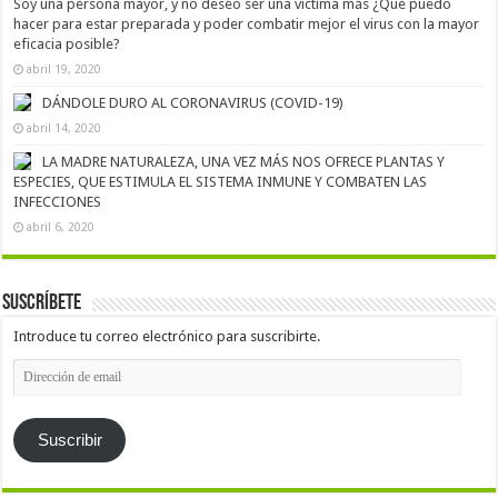
Soy una persona mayor, y no deseo ser una víctima más ¿Qué puedo
hacer para estar preparada y poder combatir mejor el virus con la mayor
eficacia posible?
abril 19, 2020
DÁNDOLE DURO AL CORONAVIRUS (COVID-19)
abril 14, 2020
LA MADRE NATURALEZA, UNA VEZ MÁS NOS OFRECE PLANTAS Y
ESPECIES, QUE ESTIMULA EL SISTEMA INMUNE Y COMBATEN LAS
INFECCIONES
abril 6, 2020
Suscríbete
Introduce tu correo electrónico para suscribirte.
Dirección
de
email
Suscribir