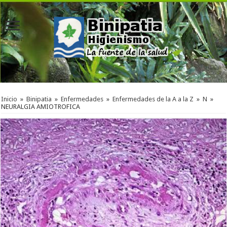
Inicio
»
Binipatia
»
Enfermedades
»
Enfermedades de la A a la Z
»
N
»
NEURALGIA AMIOTROFICA