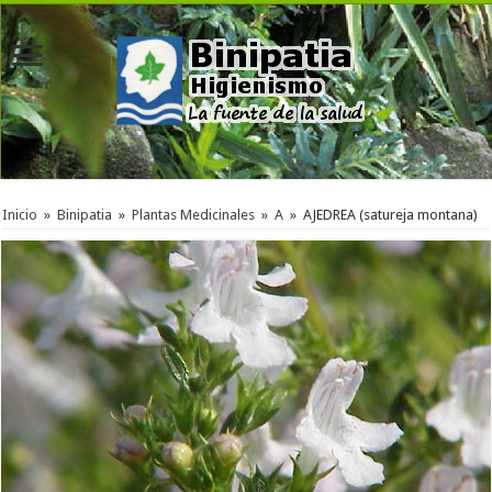
Inicio
»
Binipatia
»
Plantas Medicinales
»
A
»
AJEDREA (satureja montana)