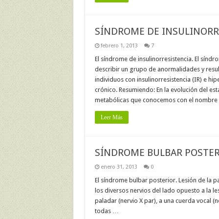
SÍNDROME DE INSULINORR
febrero 1, 2013
7
El síndrome de insulinorresistencia. El sínd
describir un grupo de anormalidades y resu
individuos con insulinorresistencia (IR) e h
crónico. Resumiendo: En la evolución del est
metabólicas que conocemos con el nombre
Leer Más
SÍNDROME BULBAR POSTER
enero 31, 2013
0
El síndrome bulbar posterior. Lesión de la p
los diversos nervios del lado opuesto a la les
paladar (nervio X par), a una cuerda vocal (ne
todas …