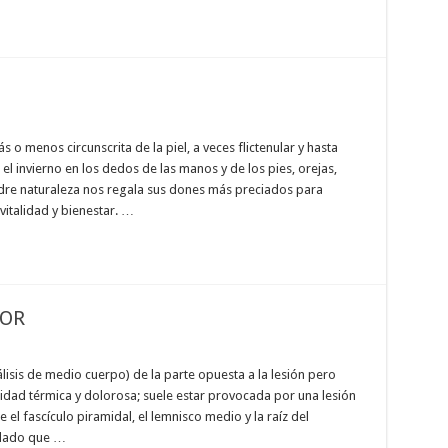
o menos circunscrita de la piel, a veces flictenular y hasta
l invierno en los dedos de las manos y de los pies, orejas,
madre naturaleza nos regala sus dones más preciados para
vitalidad y bienestar. …
IOR
álisis de medio cuerpo) de la parte opuesta a la lesión pero
idad térmica y dolorosa; suele estar provocada por una lesión
el fascículo piramidal, el lemnisco medio y la raíz del
 lado que …