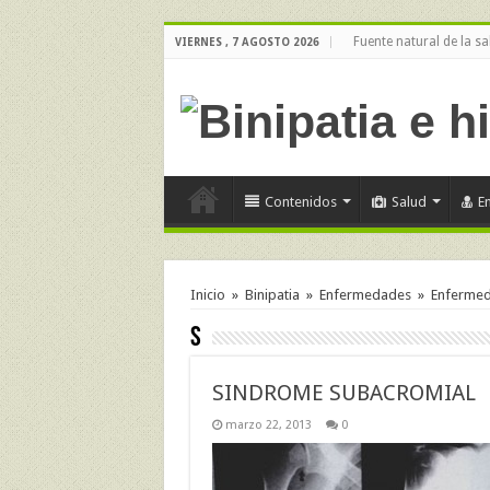
Fuente natural de la sa
VIERNES , 7 AGOSTO 2026
Contenidos
Salud
E
Inicio
»
Binipatia
»
Enfermedades
»
Enfermeda
S
SINDROME SUBACROMIAL
marzo 22, 2013
0