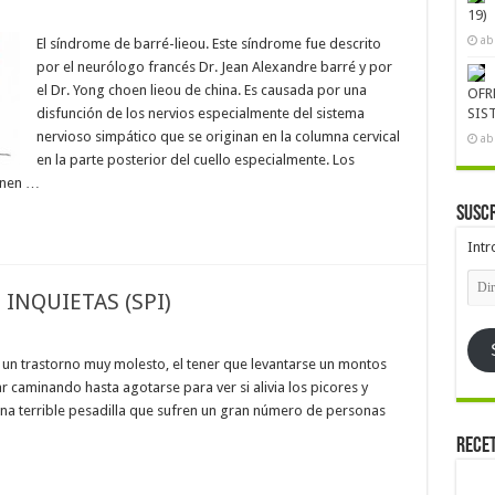
19)
ab
El síndrome de barré-lieou. Este síndrome fue descrito
por el neurólogo francés Dr. Jean Alexandre barré y por
el Dr. Yong choen lieou de china. Es causada por una
OFR
disfunción de los nervios especialmente del sistema
SIS
nervioso simpático que se originan en la columna cervical
ab
en la parte posterior del cuello especialmente. Los
enen …
Suscr
Intr
Dire
de
INQUIETAS (SPI)
emai
Es un trastorno muy molesto, el tener que levantarse un montos
r caminando hasta agotarse para ver si alivia los picores y
 una terrible pesadilla que sufren un gran número de personas
Rece