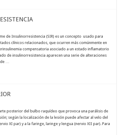
ESISTENCIA
rome de Insulinorresistencia (SIR) es un concepto usado para
ltados clínicos relacionados, que ocurren más comúnmente en
iperinsulinemia compensatoria asociado a un estado inflamatorio
ado de insulinorresistencia aparecen una serie de alteraciones
 de …
IOR
arte posterior del bulbo raquídeo que provoca una parálisis de
ión; según la localización de la lesión puede afectar al velo del
rvio XI par) y a la faringe, laringe y lengua (nervio XII par). Para