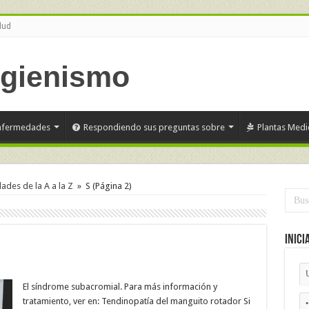
lud
nfermedades
Respondiendo sus preguntas sobre
Plantas Medi
des de la A a la Z
»
S
(Página 2)
Inici
El síndrome subacromial. Para más información y
tratamiento, ver en: Tendinopatía del manguito rotador Si