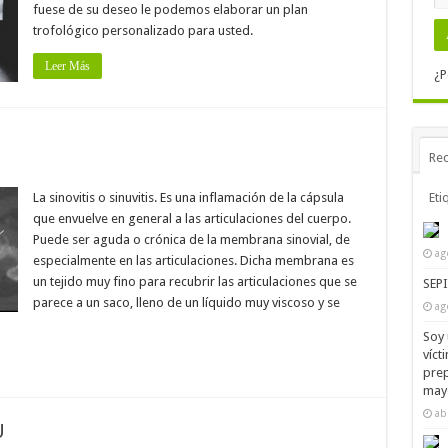
fuese de su deseo le podemos elaborar un plan
trofológico personalizado para usted.
Leer Más
¿P
Rec
La sinovitis o sinuvitis. Es una inflamación de la cápsula
Eti
que envuelve en general a las articulaciones del cuerpo.
Puede ser aguda o crónica de la membrana sinovial, de
ag
especialmente en las articulaciones. Dicha membrana es
un tejido muy fino para recubrir las articulaciones que se
SEP
parece a un saco, lleno de un líquido muy viscoso y se
ag
Soy 
víct
prep
mayo
ab
U