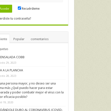
Recuérdeme
erdiste tu contraseña?
iente
Popular
comentarios
quetas
ENSALADA COBB
osto 29, 2023
IA A LA PLANCHA
osto 28, 2023
una persona mayor, y no deseo ser una
ima más ¿Qué puedo hacer para estar
arada y poder combatir mejor el virus con la
r eficacia posible?
ril 19, 2020
DÁNDOLE DURO AL CORONAVIRUS (COVID-