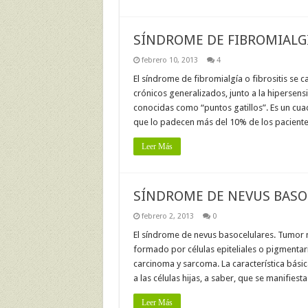
SÍNDROME DE FIBROMIALGÍ
febrero 10, 2013
4
El síndrome de fibromialgía o fibrositis se 
crónicos generalizados, junto a la hipersens
conocidas como “puntos gatillos”. Es un cu
que lo padecen más del 10% de los pacientes
Leer Más
SÍNDROME DE NEVUS BASO
febrero 2, 2013
0
El síndrome de nevus basocelulares. Tumor 
formado por células epiteliales o pigmentar
carcinoma y sarcoma. La característica básic
a las células hijas, a saber, que se manifiest
Leer Más