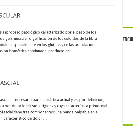
SCULAR
sis (proceso patológico caracterizado por el paso de los
e gel) muscular o gelificación de los coloides de la fibra
Encu
los especialmente en los glúteos y en las articulaciones
ensión isométrica continuada, producto de …
ASCIAL
ial es necesario para la práctica actual y es, por definición,
a por dolor localizado, rigidez y cuya característica primordial
miofascial tiene tres componentes: una banda palpable en el
ón característico de dolor …