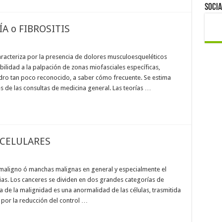
Socia
A o FIBROSITIS
caracteriza por la presencia de dolores musculoesqueléticos
ibilidad a la palpación de zonas miofasciales específicas,
adro tan poco reconocido, a saber cómo frecuente. Se estima
 de las consultas de medicina general. Las teorías …
CELULARES
maligno ó manchas malignas en general y especialmente el
ias. Los canceres se dividen en dos grandes categorías de
a de la malignidad es una anormalidad de las células, trasmitida
a por la reducción del control …