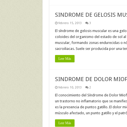
SINDROME DE GELOSIS MU
febrero 15, 2013
3
El síndrome de gelosis muscular es una gelo
coloides del organismo del estado de sol al d
muscular, formando zonas endurecidas o nódu
sacroiliacas. Suele ser producida por una t
Leer Más
SINDROME DE DOLOR MIOF
febrero 10, 2013
2
El conocimiento del Síndrome de Dolor Miofasc
un trastorno no inflamatorio que se manifiest
es la presencia de puntos gatillo. El dolor 
músculo afectado, un punto gatillo y el patr
Leer Más