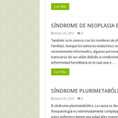
Leer Más
SÍNDROME DE NEOPLASIA E
enero 26, 2013
0
También se le conoce con los nombres de (
Familiar). Aunque los tumores endocrinos s
recientemente informados, algunas persona
transcurso de sus vidas debido a condicion
enfermedad hereditaria en la cual una o …
Leer Más
SÍNDROME PLURIMETABÓL
enero 20, 2013
0
El síndrome plurimetabólico. La causa se d
fisiopatología es extremadamente compleja y
estos enfermos tienen una edad algo mayor, 