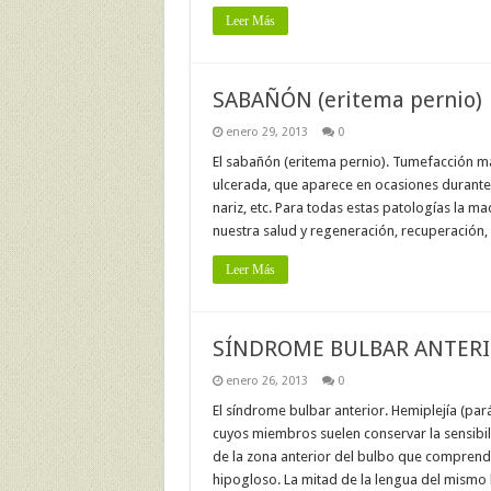
Leer Más
SABAÑÓN (eritema pernio)
enero 29, 2013
0
El sabañón (eritema pernio). Tumefacción más 
ulcerada, que aparece en ocasiones durante e
nariz, etc. Para todas estas patologías la 
nuestra salud y regeneración, recuperación, 
Leer Más
SÍNDROME BULBAR ANTER
enero 26, 2013
0
El síndrome bulbar anterior. Hemiplejía (par
cuyos miembros suelen conservar la sensibil
de la zona anterior del bulbo que comprende 
hipogloso. La mitad de la lengua del mismo