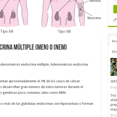
¿P
Rec
CRINA MÚLTIPLE (MEN) o (NEM)
Eti
Adenomatosis endocrina múltiple, Adenomatosis endocrina
entan aproximadamente el 3% de los casos de cáncer
SEP
s desarrollan gran número de estos tumores durante el
ag
es genéticas poco comunes, tales como MEN.
Soy 
víct
a o más de las glándulas endocrinas son hiperactivas o forman
prep
mayo
ab