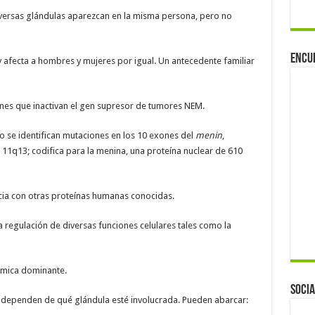
versas glándulas aparezcan en la misma persona, pero no
Encu
y afecta a hombres y mujeres por igual. Un antecedente familiar
nes que inactivan el gen supresor de tumores NEM.
no se identifican mutaciones en los 10 exones del
menin
,
11q13; codifica para la menina, una proteína nuclear de 610
cia con otras proteínas humanas conocidas.
 regulación de diversas funciones celulares tales como la
ómica dominante.
Socia
y dependen de qué glándula esté involucrada. Pueden abarcar: