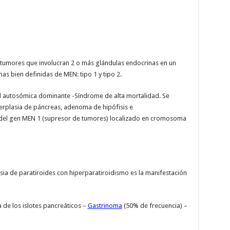
 tumores que involucran 2 o más glándulas endocrinas en un
s bien definidas de MEN: tipo 1 y tipo 2.
 autosómica dominante -Síndrome de alta mortalidad. Se
perplasia de páncreas, adenoma de hipófisis e
 del gen MEN 1 (supresor de tumores) localizado en cromosoma
sia de paratiroides con hiperparatiroidismo es la manifestación
 de los islotes pancreáticos –
Gastrinoma
(50% de frecuencia) –