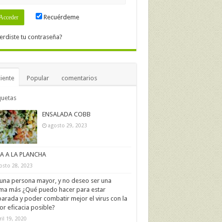
Recuérdeme
erdiste tu contraseña?
iente
Popular
comentarios
quetas
ENSALADA COBB
agosto 29, 2023
IA A LA PLANCHA
osto 28, 2023
una persona mayor, y no deseo ser una
ima más ¿Qué puedo hacer para estar
arada y poder combatir mejor el virus con la
r eficacia posible?
ril 19, 2020