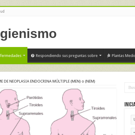
lud
nfermedades
Respondiendo sus preguntas sobre
Plantas Medic
E DE NEOPLASIA ENDOCRINA MÚLTIPLE (MEN) o (NEM)
Inici