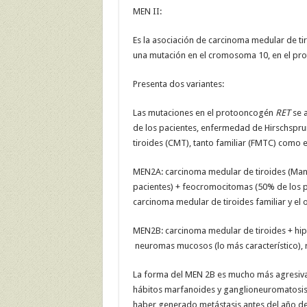
MEN II:
Es la asociación de carcinoma medular de t
una mutación en el cromosoma 10, en el pr
Presenta dos variantes:
Las mutaciones en el protooncogén
RET
se a
de los pacientes, enfermedad de Hirschspr
tiroides (CMT), tanto familiar (FMTC) como 
MEN2A: carcinoma medular de tiroides (Mani
pacientes) + feocromocitomas (50% de los pa
carcinoma medular de tiroides familiar y el 
MEN2B: carcinoma medular de tiroides + hi
neuromas mucosos (lo más característico), 
La forma del MEN 2B es mucho más agresiva
hábitos marfanoides y ganglioneuromatosis m
haber generado metástasis antes del año d