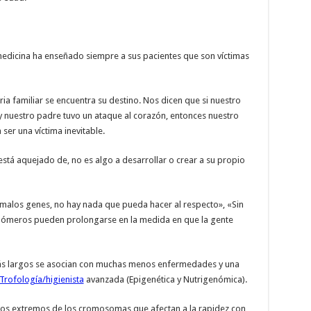
 medicina ha enseñado siempre a sus pacientes que son víctimas
ria familiar se encuentra su destino. Nos dicen que si nuestro
 nuestro padre tuvo un ataque al corazón, entonces nuestro
ser una víctima inevitable.
stá aquejado de, no es algo a desarrollar o crear a su propio
 malos genes, no hay nada que pueda hacer al respecto», «Sin
elómeros pueden prolongarse en la medida en que la gente
más largos se asocian con muchas menos enfermedades y una
Trofología/higienista
avanzada (Epigenética y Nutrigenómica).
 los extremos de los cromosomas que afectan a la rapidez con