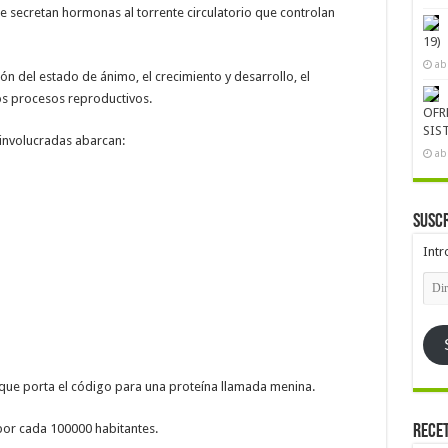
e secretan hormonas al torrente circulatorio que controlan
19)
ab
ón del estado de ánimo, el crecimiento y desarrollo, el
os procesos reproductivos.
OFR
SIS
involucradas abarcan:
ab
Suscr
Intr
Dire
de
emai
 que porta el código para una proteína llamada menina.
 por cada 100000 habitantes.
Rece