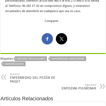
personalizado, llámenos al 626 868 980 o al 650 273 886 o si lo desea
al Teléfono: 96 283 37 26 sin compromiso alguno, y estaremos
encantados de atenderle en cualquiera que sea su caso.
Compartir…
Etiquetas
ATROFIAS MUSCULARES
ENFERMEDAD HEREDITARIA
ENFERMEDADES
Anterior
ENFERMEDAD DEL PEZÓN DE
PAGET
Siguiente
ENFISEMA PULMONAR
Artículos Relacionados