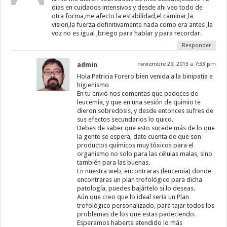
dias en cuidados intensivos y desde ahi veo todo de
otra forma,me afecto la estabilidad,el caminar,la
vision,la fuerza definitivamente nada como era antes ,la
voz no es igual ,briego para hablar y para recordar.
Responder
admin
noviembre 29, 2013 a 7:33 pm
Hola Patricia Forero bien venida a la binipatia e
higienismo
En tu envió nos comentas que padeces de
leucemia, y que en una sesión de quimio te
dieron sobredosis, y desde entonces sufres de
sus efectos secundarios lo quico.
Debes de saber que esto sucede más de lo que
la gente se espera, date cuenta de que son
productos químicos muy tóxicos para el
organismo no solo para las células malas, sino
también para las buenas.
En nuestra web, encontraras (leucemia) donde
encontraras un plan trofológico para dicha
patología, puedes bajártelo si lo deseas.
Aún que creo que lo ideal sería un Plan
trofológico personalizado, para tajar todos los
problemas de los que estas padeciendo.
Esperamos haberte atendido lo más