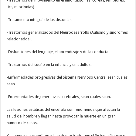
-Trastornos del movimiento en el niño (distonías, coreas, temblores,
tics, mioclonías).
-Tratamiento integral de las distonías.
-Trastornos generalizados del Neurodesarrollo (Autismo y síndromes
relacionados).
-Disfunciones del lenguaje, el aprendizaje y de la conducta.
-Trastornos del sueño en la infancia y en adultos.
-Enfermedades progresivas del Sistema Nervioso Central sean cuales
sean.
-Enfermedades degenerativas cerebrales, sean cuales sean.
Las lesiones estáticas del encéfalo son fenómenos que afectan la
salud del hombre y llegan hasta provocar la muerte en un gran
número de casos.
Ya algunos neurobiólogos han demostrado que el Sistema Nervioso