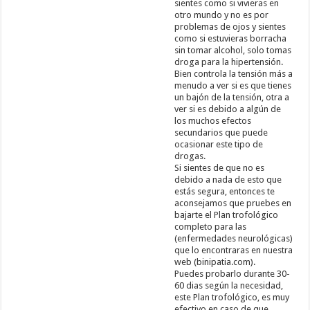
sientes como si vivieras en
otro mundo y no es por
problemas de ojos y sientes
como si estuvieras borracha
sin tomar alcohol, solo tomas
droga para la hipertensión.
Bien controla la tensión más a
menudo a ver si es que tienes
un bajón de la tensión, otra a
ver si es debido a algún de
los muchos efectos
secundarios que puede
ocasionar este tipo de
drogas.
Si sientes de que no es
debido a nada de esto que
estás segura, entonces te
aconsejamos que pruebes en
bajarte el Plan trofológico
completo para las
(enfermedades neurológicas)
que lo encontraras en nuestra
web (binipatia.com).
Puedes probarlo durante 30-
60 dias según la necesidad,
este Plan trofológico, es muy
efectivo en caso de que