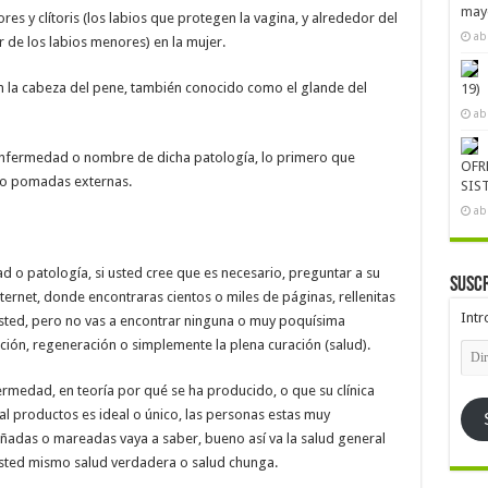
mayo
es y clítoris (los labios que protegen la vagina, y alrededor del
ab
or de los labios menores) en la mujer.
n la cabeza del pene, también conocido como el glande del
19)
ab
 enfermedad o nombre de dicha patología, lo primero que
OFR
 o pomadas externas.
SIS
ab
o patología, si usted cree que es necesario, preguntar a su
Suscr
internet, donde encontraras cientos o miles de páginas, rellenitas
Intr
sted, pero no vas a encontrar ninguna o muy poquísima
ción, regeneración o simplemente la plena curación (salud).
Dire
de
emai
ermedad, en teoría por qué se ha producido, o que su clínica
tal productos es ideal o único, las personas estas muy
ñadas o mareadas vaya a saber, bueno así va la salud general
usted mismo salud verdadera o salud chunga.