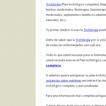
Trofología
(Plan trofológico completo), Bini
hierbas medicinales, fitoterapia, Yemoterapi
medicinales, suplementos dietéticos (vitamin
naturales, etc.).
Tu primer medico si usas la
Trofología
puede
Debe de saber que la
Trofología
por si sola
de todas las enfermedades sea cual sea.
Todo lo que usted necesita para su bienestar
usted necesita esta en el Plan trofológico 
completa
.
Si además quiere enriquecer su plan trofol
sustancias súper nutritivas
encontrará las me
trofológico completo o personalizado.
Para una información más completa pónga
Si tiene alguna duda sea cual sea, o deseas 