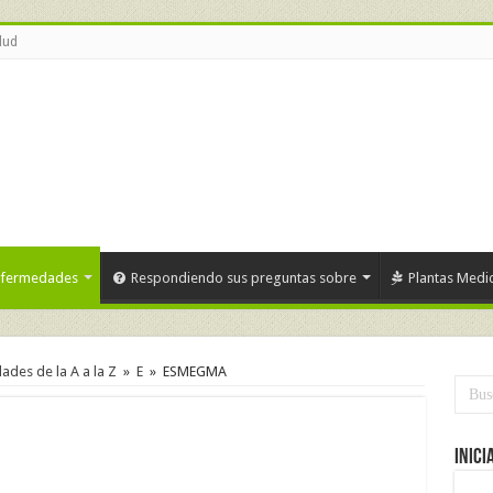
lud
nfermedades
Respondiendo sus preguntas sobre
Plantas Medic
des de la A a la Z
»
E
»
ESMEGMA
Inici