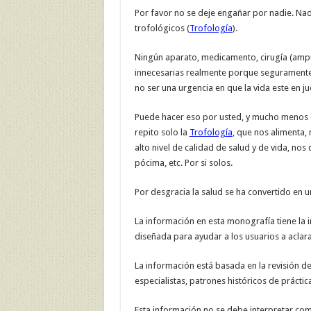
Por favor no se deje engañar por nadie. Nad
trofológicos (
Trofología
).
Ningún aparato, medicamento, cirugía (amp
innecesarias realmente porque seguramente
no ser una urgencia en que la vida este en ju
Puede hacer eso por usted, y mucho menos c
repito solo la
Trofología
, que nos alimenta,
alto nivel de calidad de salud y de vida, nos
pócima, etc. Por si solos.
Por desgracia la salud se ha convertido en 
La información en esta monografía tiene la i
diseñada para ayudar a los usuarios a aclara
La información está basada en la revisión de
especialistas, patrones históricos de práctica
Esta información no se debe interpretar co