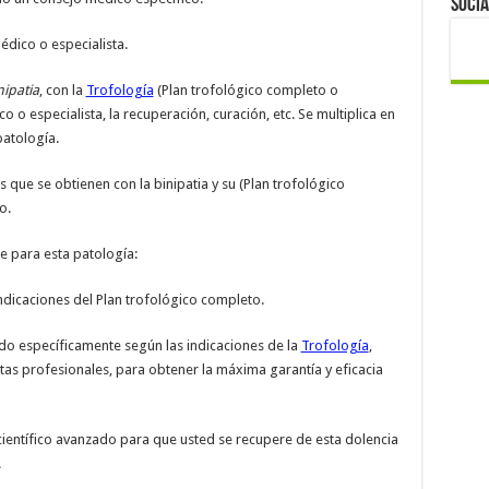
Socia
dico o especialista.
nipatia
, con la
Trofología
(Plan trofológico completo o
o especialista, la recuperación, curación, etc. Se multiplica en
patología.
 que se obtienen con la binipatia y su (Plan trofológico
o.
 para esta patología:
indicaciones del Plan trofológico completo.
do específicamente según las indicaciones de la
Trofología
,
tas profesionales, para obtener la máxima garantía y eficacia
ientífico avanzado para que usted se recupere de esta dolencia
.