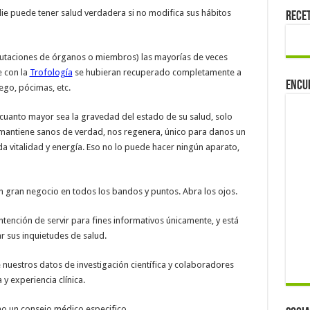
ie puede tener salud verdadera si no modifica sus hábitos
Rece
utaciones de órganos o miembros) las mayorías de veces
 con la
Trofología
se hubieran recuperado completamente a
Encu
ego, pócimas, etc.
uanto mayor sea la gravedad del estado de su salud, solo
 mantiene sanos de verdad, nos regenera, único para danos un
 da vitalidad y energía. Eso no lo puede hacer ningún aparato,
un gran negocio en todos los bandos y puntos. Abra los ojos.
ntención de servir para fines informativos únicamente, y está
r sus inquietudes de salud.
 nuestros datos de investigación científica y colaboradores
 y experiencia clínica.
mo un consejo médico especifico.