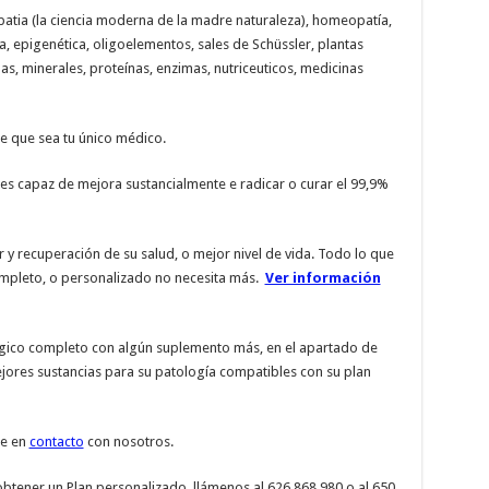
patia (la ciencia moderna de la madre naturaleza), homeopatía,
a, epigenética, oligoelementos, sales de Schüssler, plantas
as, minerales, proteínas, enzimas, nutriceuticos, medicinas
 que sea tu único médico.
 es capaz de mejora sustancialmente e radicar o curar el 99,9%
 y recuperación de su salud, o mejor nivel de vida. Todo lo que
completo, o personalizado no necesita más.
Ver información
ógico completo con algún suplemento más, en el apartado de
jores sustancias para su patología compatibles con su plan
se en
contacto
con nosotros.
obtener un Plan personalizado, llámenos al 626 868 980 o al 650