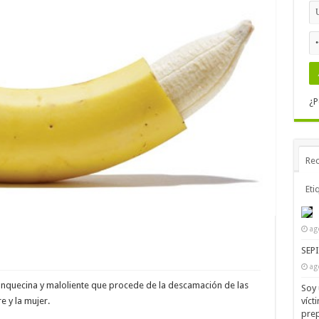
¿P
Rec
Eti
ag
SEP
ag
nquecina y maloliente que procede de la descamación de las
Soy 
víct
e y la mujer.
prep