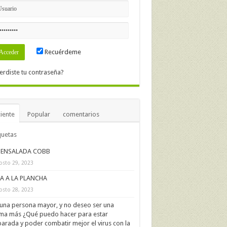
Recuérdeme
erdiste tu contraseña?
iente
Popular
comentarios
quetas
ENSALADA COBB
osto 29, 2023
IA A LA PLANCHA
osto 28, 2023
una persona mayor, y no deseo ser una
ima más ¿Qué puedo hacer para estar
arada y poder combatir mejor el virus con la