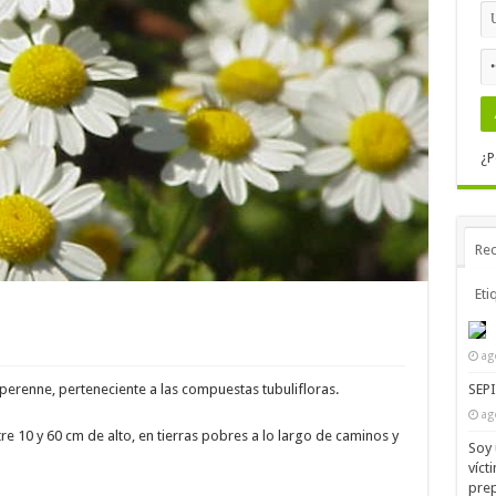
¿P
Rec
Eti
ag
SEP
 perenne, perteneciente a las compuestas tubulifloras.
ag
re 10 y 60 cm de alto, en tierras pobres a lo largo de caminos y
Soy 
víct
prep