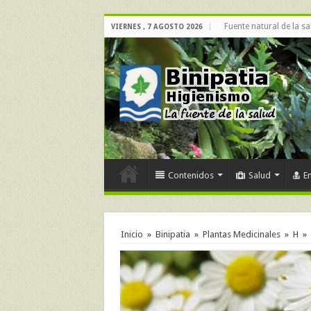
Fuente natural de la sa
VIERNES , 7 AGOSTO 2026
Contenidos
Salud
E
Inicio
»
Binipatia
»
Plantas Medicinales
»
H
»