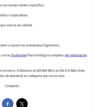
mo un consejo médico especifico.
dico o especialista.
empre marcas de calidad.
ante o experto en la binipatia e higienismo.
con la (
Trofología
) Plan trofológico completo:
Ver información
n nosotros. O llámenos al 626 868 980 o al 650 273 886 o bien
dos de atenderle en cualquiera que sea su caso.
Compartir…