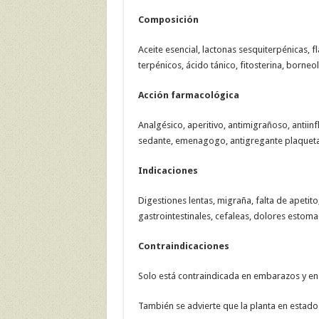
Composición
Aceite esencial, lactonas sesquiterpénicas, f
terpénicos, ácido tánico, fitosterina, borneol
Acción farmacológica
Analgésico, aperitivo, antimigrañoso, antiinf
sedante, emenagogo, antigregante plaquetar
Indicaciones
Digestiones lentas, migraña, falta de apeti
gastrointestinales, cefaleas, dolores estomac
Contraindicaciones
Solo está contraindicada en embarazos y en l
También se advierte que la planta en estado