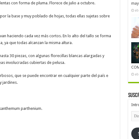
entas con forma de pluma. Florece de julio a octubre.
mayo
ab
 por la base y muy poblado de hojas, todas ellas sujetas sobre
an haciendo cada vez más cortos. En lo alto del tallo se forma
a, ya que todas alcanzan la misma altura.
asta 30 piezas, con algunas florecillas blancas alargadas y
eas involucradas cubiertas de pelusa.
COM
ab
erbosos, que se puede encontrar en cualquier parte del país e
y jardines.
Suscr
Intr
rysanthemum parthenium.
Dire
de
emai