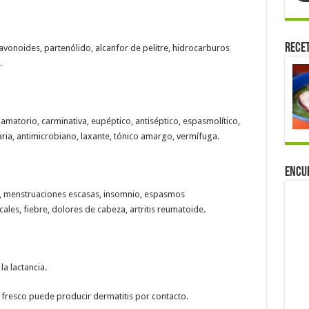
Rece
lavonoides, partenólido, alcanfor de pelitre, hidrocarburos
.
lamatorio, carminativa, eupéptico, antiséptico, espasmolítico,
ia, antimicrobiano, laxante, tónico amargo, vermífuga.
Encu
to, menstruaciones escasas, insomnio, espasmos
ales, fiebre, dolores de cabeza, artritis reumatoide.
a lactancia.
 fresco puede producir dermatitis por contacto.