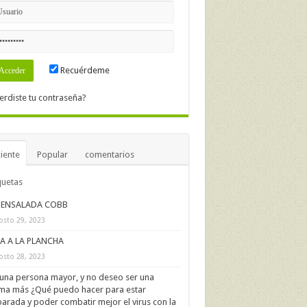
Recuérdeme
erdiste tu contraseña?
iente
Popular
comentarios
quetas
ENSALADA COBB
osto 29, 2023
IA A LA PLANCHA
osto 28, 2023
una persona mayor, y no deseo ser una
ima más ¿Qué puedo hacer para estar
arada y poder combatir mejor el virus con la