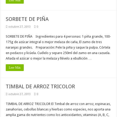
Leer Más
SORBETE DE PIÑA
octubre 27, 2013
0
SORBETE DE PIÑA Ingredientes para 4 personas: 1 piña grande, 100-
175g de azúcar integral o mejor melaza de caña, El zumo de tres
naranjas grandes. Preparación: Pele la piña y saque la pulpa. Córtela
en pedazos y licúela. Cuélelo y separe 250ml del zumo en una cazuela.
Añada el azúcar o mejor la melaza y llévelo a ebullición …
Leer Más
TIMBAL DE ARROZ TRICOLOR
octubre 27, 2013
0
TIMBAL DE ARROZ TRICOLOR El Timbal de arroz con arroz, espinacas,
zanahorias, cebollas blancas y hierbas como especies, nos aporta una
amplia gama de nutrientes como los antioxidantes, vitaminas (A, B, C,