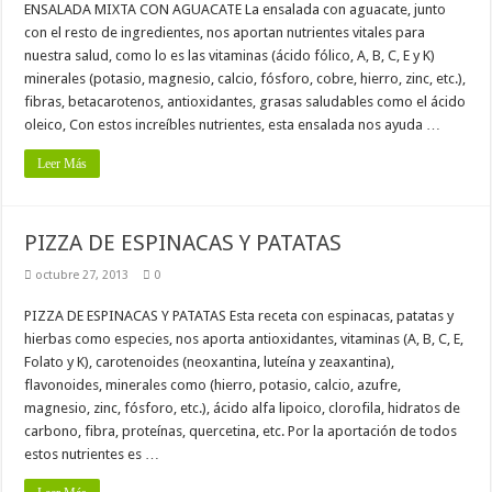
ENSALADA MIXTA CON AGUACATE La ensalada con aguacate, junto
con el resto de ingredientes, nos aportan nutrientes vitales para
nuestra salud, como lo es las vitaminas (ácido fólico, A, B, C, E y K)
minerales (potasio, magnesio, calcio, fósforo, cobre, hierro, zinc, etc.),
fibras, betacarotenos, antioxidantes, grasas saludables como el ácido
oleico, Con estos increíbles nutrientes, esta ensalada nos ayuda …
Leer Más
PIZZA DE ESPINACAS Y PATATAS
octubre 27, 2013
0
PIZZA DE ESPINACAS Y PATATAS Esta receta con espinacas, patatas y
hierbas como especies, nos aporta antioxidantes, vitaminas (A, B, C, E,
Folato y K), carotenoides (neoxantina, luteína y zeaxantina),
flavonoides, minerales como (hierro, potasio, calcio, azufre,
magnesio, zinc, fósforo, etc.), ácido alfa lipoico, clorofila, hidratos de
carbono, fibra, proteínas, quercetina, etc. Por la aportación de todos
estos nutrientes es …