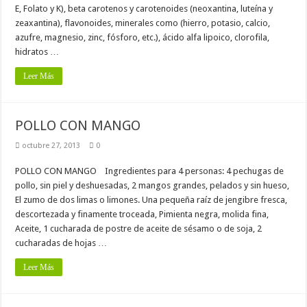
E, Folato y K), beta carotenos y carotenoides (neoxantina, luteína y
zeaxantina), flavonoides, minerales como (hierro, potasio, calcio,
azufre, magnesio, zinc, fósforo, etc.), ácido alfa lipoico, clorofila,
hidratos …
Leer Más
POLLO CON MANGO
octubre 27, 2013
0
POLLO CON MANGO Ingredientes para 4 personas: 4 pechugas de
pollo, sin piel y deshuesadas, 2 mangos grandes, pelados y sin hueso,
El zumo de dos limas o limones. Una pequeña raíz de jengibre fresca,
descortezada y finamente troceada, Pimienta negra, molida fina,
Aceite, 1 cucharada de postre de aceite de sésamo o de soja, 2
cucharadas de hojas …
Leer Más