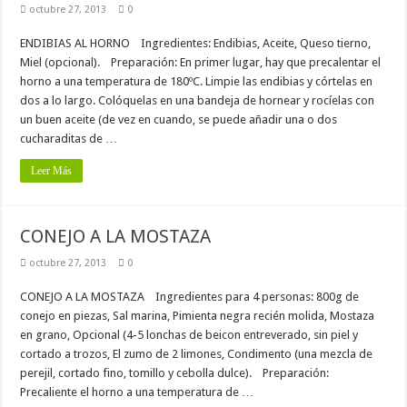
octubre 27, 2013
0
ENDIBIAS AL HORNO Ingredientes: Endibias, Aceite, Queso tierno,
Miel (opcional). Preparación: En primer lugar, hay que precalentar el
horno a una temperatura de 180ºC. Limpie las endibias y córtelas en
dos a lo largo. Colóquelas en una bandeja de hornear y rocíelas con
un buen aceite (de vez en cuando, se puede añadir una o dos
cucharaditas de …
Leer Más
CONEJO A LA MOSTAZA
octubre 27, 2013
0
CONEJO A LA MOSTAZA Ingredientes para 4 personas: 800g de
conejo en piezas, Sal marina, Pimienta negra recién molida, Mostaza
en grano, Opcional (4-5 lonchas de beicon entreverado, sin piel y
cortado a trozos, El zumo de 2 limones, Condimento (una mezcla de
perejil, cortado fino, tomillo y cebolla dulce). Preparación:
Precaliente el horno a una temperatura de …