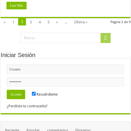
Leer Más
2
«
1
3
4
5
»
...
Última »
Página 2 de 9
Iniciar Sesión
Recuérdeme
¿Perdiste tu contraseña?
Reciente
Popular
comentarios
Etiquetas