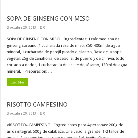
SOPA DE GINSENG CON MISO
octubre 29, 2013
0
SOPA DE GINSENG CON MISO Ingredientes: 1 raíz mediana de
ginseng coreano, 1 cucharada rasa de miso, 350-400ml de agua
mineral, 1 cucharada de perejil picado o cilantro, Base de la sopa
vegetal: 25g de zanahoria, de cebolla, de puerro y de chirivía, todo
cortado a dados, 1 cucharadita de aceite de sésamo, 120ml de agua
mineral. Preparación: …
Leer Más
RISOTTO CAMPESINO
octubre 29, 2013
0
«RISOTTO» CAMPESINO Ingredientes para 4 personas: 200g de
arroz integral. 500g de calabaza. Una cebolla grande. 1-2 tallos de
apio. 1-2 zanahorias. Un trozo de berza. Sal. Aceite. Otros