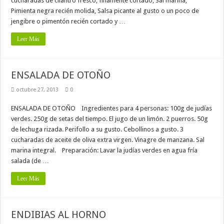
cucharadas de cilantro fresco, finamente cortado, Sal marina,
Pimienta negra recién molida, Salsa picante al gusto o un poco de
jengibre o pimentón recién cortado y …
Leer Más
ENSALADA DE OTOÑO
octubre 27, 2013
0
ENSALADA DE OTOÑO Ingredientes para 4 personas: 100g de judías
verdes. 250g de setas del tiempo. El jugo de un limón. 2 puerros. 50g
de lechuga rizada. Perifollo a su gusto. Cebollinos a gusto. 3
cucharadas de aceite de oliva extra virgen. Vinagre de manzana. Sal
marina integral. Preparación: Lavar la judías verdes en agua fría
salada (de …
Leer Más
ENDIBIAS AL HORNO