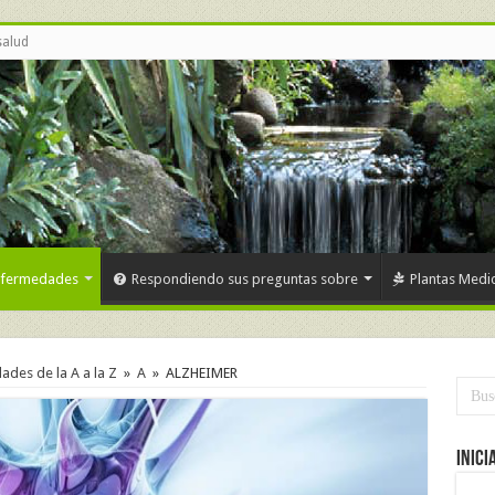
salud
nfermedades
Respondiendo sus preguntas sobre
Plantas Medic
des de la A a la Z
»
A
»
ALZHEIMER
Inici