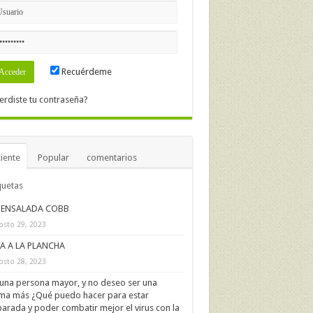
Recuérdeme
erdiste tu contraseña?
iente
Popular
comentarios
quetas
ENSALADA COBB
osto 29, 2023
IA A LA PLANCHA
osto 28, 2023
una persona mayor, y no deseo ser una
ima más ¿Qué puedo hacer para estar
arada y poder combatir mejor el virus con la