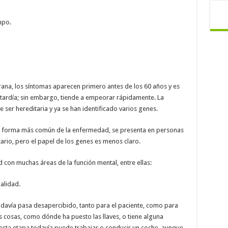
mpo.
rana, los síntomas aparecen primero antes de los 60 años y es
ardía; sin embargo, tiende a empeorar rápidamente. La
er hereditaria y ya se han identificado varios genes.
 la forma más común de la enfermedad, se presenta en personas
ario, pero el papel de los genes es menos claro.
 con muchas áreas de la función mental, entre ellas:
alidad.
odavía pasa desapercibido, tanto para el paciente, como para
s cosas, como dónde ha puesto las llaves, o tiene alguna
 esta etapa todavía puede trabajar o conducir un coche, aunque