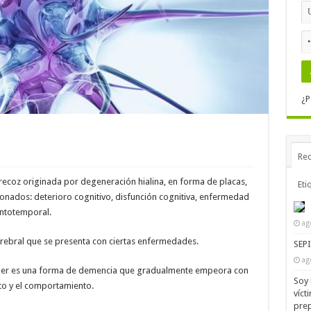
¿P
Rec
ecoz originada por degeneración hialina, en forma de placas,
Eti
ionados: deterioro cognitivo, disfunción cognitiva, enfermedad
ontotemporal.
ag
erebral que se presenta con ciertas enfermedades.
SEP
ag
imer es una forma de demencia que gradualmente empeora con
Soy 
to y el comportamiento.
víct
prep