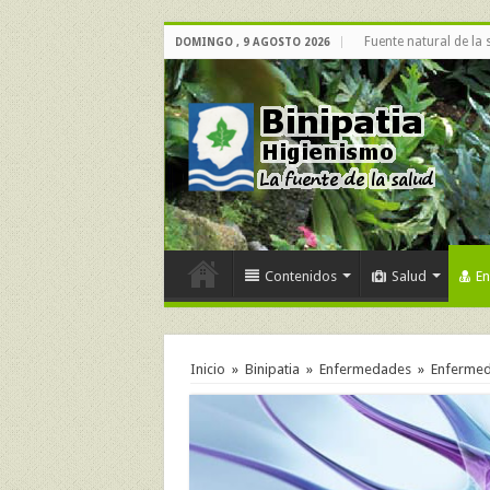
Fuente natural de la 
DOMINGO , 9 AGOSTO 2026
Contenidos
Salud
E
Inicio
»
Binipatia
»
Enfermedades
»
Enfermeda