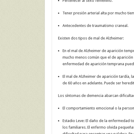
Pertenecer al sexo femenino.
Tener presión arterial alta por mucho tie
Antecedentes de traumatismo craneal.
Existen dos tipos de mal de Alzheimer:
En el mal de Alzheimer de aparición temp
mucho menos común que el de aparición t
enfermedad de aparición temprana puede s
El mal de Alzheimer de aparición tardía,
de 60 años en adelante. Puede ser heredit
Los síntomas de demencia abarcan dificultad
El comportamiento emocional o la person
Estadio Leve: El daño de la enfermedad t
los familiares. El enfermo olvida pequeña
dificultad para encontrar una palabra. En