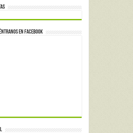
tas
éntranos en Facebook
l