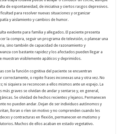
ta de espontaneidad, de iniciativa y ciertos rasgos depresivos.
ificultad para resolver nuevas situaciones y organizar
patía y aislamiento y cambios de humor.
ta evidente para familia y allegados. El paciente presenta
cer la compra, seguir un programa de televisión, o planear una
ria, sino también de capacidad de razonamiento y
avanza con bastante rapidez y los afectados pueden llegar a
e muestran visiblemente apáticos y deprimidos.
as con la función cognitiva del paciente se encuentran
r correctamente, o repite frases inconexas una y otra vez. No
; ni siquiera se reconocen a ellos mismos ante un espejo. La
s más graves se olvidan de andar y sentarse y, en general,
gánicas. Se olvidad de hechos recientes y lejanos. Permanecen
mente no pueden andar. Dejan de ser individuos autónomos y
Gritan, lloran o ríen sin motivo y no comprenden cuando les
ideces y contracturas en flexión, permanecen en mutismo y
lutorios. Muchos de ellos acaban en estado vegetativo.