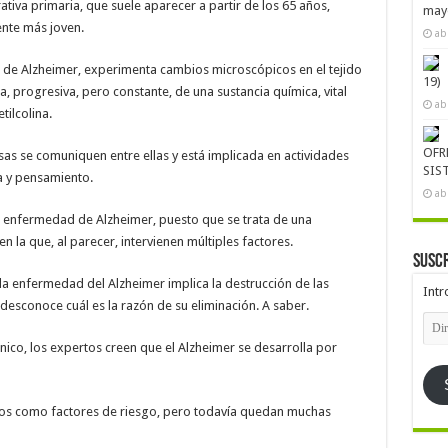
tiva primaria, que suele aparecer a partir de los 65 años,
mayo
nte más joven.
ab
e Alzheimer, experimenta cambios microscópicos en el tejido
19)
a, progresiva, pero constante, de una sustancia química, vital
ab
tilcolina.
OFR
osas se comuniquen entre ellas y está implicada en actividades
SIS
a y pensamiento.
ab
 la enfermedad de Alzheimer, puesto que se trata de una
 la que, al parecer, intervienen múltiples factores.
Suscr
la enfermedad del Alzheimer implica la destrucción de las
Intr
desconoce cuál es la razón de su eliminación. A saber.
Dire
de
nico, los expertos creen que el Alzheimer se desarrolla por
emai
ados como factores de riesgo, pero todavía quedan muchas