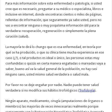
Para más información sobre esta enfermedad o patología, si usted
cree que es necesario, preguntar a su médico o especialista, libros e
inclusive en internet, donde encontraras cientos o miles de páginas,
rellenitas de información, que seguramente ya sabe usted, pero no
vas a encontrar ninguna o muy poquísima información útil para la
verdadera: recuperación, regeneración o simplemente la plena
curación (salud).
La mayoría te dirá lo chungo que es esa enfermedad, en teoría por
qué se ha producido, o que su clínica tiene mucha experiencia en ese
caso (¿?), o tal productos es ideal o único, las personas estas muy
confundidas o quizás en cierta manera engañadas o mareadas vaya a
saber, bueno así va la salud general de la población, no hay casi
ninguno sano, usted mismo salud verdadera o salud mala.
Por favor no se deje engañar por nadie. Nadie puede tener salud
verdadera si no modifica sus hábitos trofológicos (
Trofología
).
Ningún aparato, medicamento, cirugía (amputaciones de órganos o
miembros) las mayorías de veces innecesarias realmente porque
seguramente con la Restauración Neurológica Trofológica Avanzada