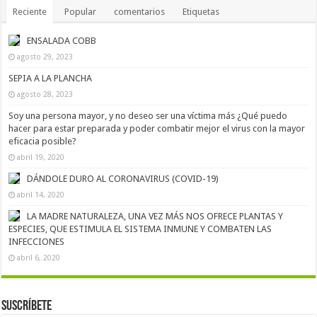
Reciente
Popular
comentarios
Etiquetas
ENSALADA COBB
agosto 29, 2023
SEPIA A LA PLANCHA
agosto 28, 2023
Soy una persona mayor, y no deseo ser una víctima más ¿Qué puedo
hacer para estar preparada y poder combatir mejor el virus con la mayor
eficacia posible?
abril 19, 2020
DÁNDOLE DURO AL CORONAVIRUS (COVID-19)
abril 14, 2020
LA MADRE NATURALEZA, UNA VEZ MÁS NOS OFRECE PLANTAS Y
ESPECIES, QUE ESTIMULA EL SISTEMA INMUNE Y COMBATEN LAS
INFECCIONES
abril 6, 2020
Suscríbete