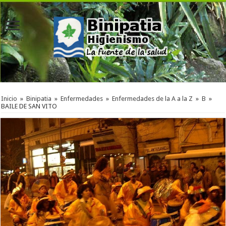
Inicio
»
Binipatia
»
Enfermedades
»
Enfermedades de la A a la Z
»
B
»
BAILE DE SAN VITO