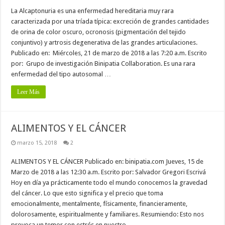
La Alcaptonuria es una enfermedad hereditaria muy rara
caracterizada por una tríada típica: excreción de grandes cantidades
de orina de color oscuro, ocronosis (pigmentación del tejido
conjuntivo) y artrosis degenerativa de las grandes articulaciones.
Publicado en: Miércoles, 21 de marzo de 2018 a las 7:20 a.m. Escrito
por: Grupo de investigación Binipatia Collaboration. Es una rara
enfermedad del tipo autosomal …
Leer Más
ALIMENTOS Y EL CÁNCER
marzo 15, 2018
2
ALIMENTOS Y EL CÁNCER Publicado en: binipatia.com Jueves, 15 de
Marzo de 2018 a las 12:30 a.m. Escrito por: Salvador Gregori Escrivá
Hoy en día ya prácticamente todo el mundo conocemos la gravedad
del cáncer. Lo que esto significa y el precio que toma
emocionalmente, mentalmente, físicamente, financieramente,
dolorosamente, espiritualmente y familiares. Resumiendo: Esto nos
provoca un temor con estrés en nuestro …