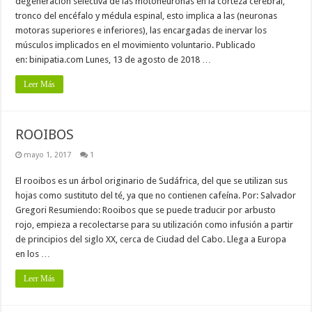
degeneración selectiva de las motoneuronas en la corteza cerebral,
tronco del encéfalo y médula espinal, esto implica a las (neuronas
motoras superiores e inferiores), las encargadas de inervar los
músculos implicados en el movimiento voluntario. Publicado
en: binipatia.com Lunes, 13 de agosto de 2018 …
Leer Más
ROOIBOS
mayo 1, 2017
1
El rooibos es un árbol originario de Sudáfrica, del que se utilizan sus
hojas como sustituto del té, ya que no contienen cafeína. Por: Salvador
Gregori Resumiendo: Rooibos que se puede traducir por arbusto
rojo, empieza a recolectarse para su utilización como infusión a partir
de principios del siglo XX, cerca de Ciudad del Cabo. Llega a Europa
en los …
Leer Más