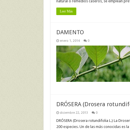
natural o remedios caseros, se emplean pr
Leer Más
DAMENTO
enero 1, 2014
0
DRÓSERA (Drosera rotundifo
diciembre 22, 2013
0
DRÓSERA (Drosera rotundifolia L.) La Drosera
200 especies. Un de las más conocidas es la