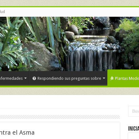
lud
nfermedades
Respondiendo sus preguntas sobre
Plantas Medic
Inici
tra el Asma