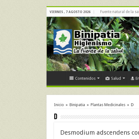
Fuente natural de la sa
VIERNES , 7 AGOSTO 2026
Contenidos
Salud
E
Inicio
»
Binipatia
»
Plantas Medicinales
»
D
D
Desmodium adscendens con