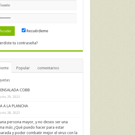
Recuérdeme
erdiste tu contraseña?
iente
Popular
comentarios
quetas
ENSALADA COBB
osto 29, 2023
IA A LA PLANCHA
osto 28, 2023
una persona mayor, y no deseo ser una
ima más ¿Qué puedo hacer para estar
arada y poder combatir mejor el virus con la