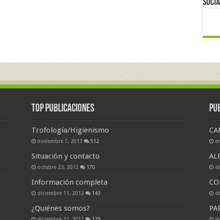
Socia
Top Publicaciones
Pu
Trofología/Higienismo
CA
noviembre 7, 2013
512
e
Situación y contacto
AL
octubre 23, 2012
170
d
a
Información completa
CO
diciembre 11, 2012
143
d
¿Quiénes somos?
PA
diciembre 11, 2012
129
m