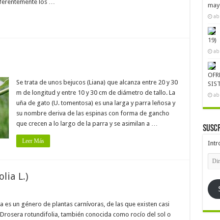
eferentemente los …
mayo
ab
19)
ab
OFR
Se trata de unos bejucos (Liana) que alcanza entre 20 y 30
SIS
m de longitud y entre 10 y 30 cm de diámetro de tallo. La
ab
uña de gato (U. tomentosa) es una larga y parra leñosa y
su nombre deriva de las espinas con forma de gancho
que crecen a lo largo de la parra y se asimilan a …
Suscr
Leer Más
Intr
Dire
de
emai
lia L.)
 es un género de plantas carnívoras, de las que existen casi
 Drosera rotundifolia, también conocida como rocío del sol o