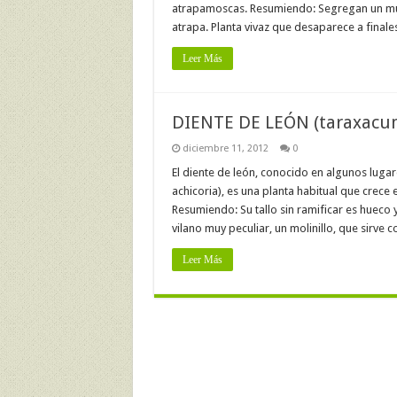
atrapamoscas. Resumiendo: Segregan un mucí
atrapa. Planta vivaz que desaparece a final
Leer Más
DIENTE DE LEÓN (taraxacum
diciembre 11, 2012
0
El diente de león, conocido en algunos lug
achicoria), es una planta habitual que crece 
Resumiendo: Su tallo sin ramificar es hueco 
vilano muy peculiar, un molinillo, que sirve
Leer Más