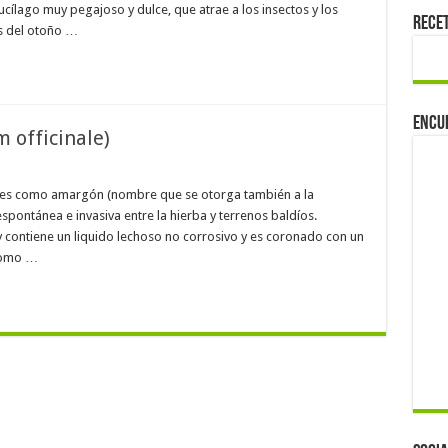
lago muy pegajoso y dulce, que atrae a los insectos y los
Rece
es del otoño …
Encu
 officinale)
ares como amargón (nombre que se otorga también a la
espontánea e invasiva entre la hierba y terrenos baldíos.
y contiene un liquido lechoso no corrosivo y es coronado con un
 como …