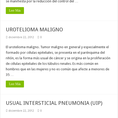
se manifiesta por la reducción del control del …
Leer Más
UROTELIOMA MALIGNO
diciembre 22, 2012
0
El urotelioma maligno. Tumor maligno en general y especialmente el
formado por células epiteliales, se presenta en el parénquima del
riñón, es la forma más usual de cáncer y se origina en la proliferación
de células epiteliales de los túbulos renales. Es más común en
hombres que en las mujeres y no es común que afecte a menores de
35 …
Leer Más
USUAL INTERSTICIAL PNEUMONIA (UIP)
diciembre 22, 2012
0