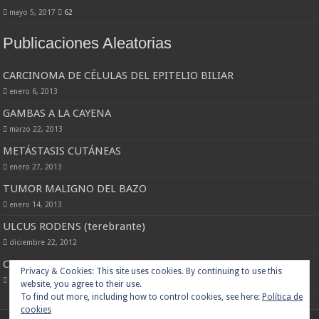
mayo 5, 2017
62
Publicaciones Aleatorias
CARCINOMA DE CÉLULAS DEL EPITELIO BILIAR
enero 6, 2013
GAMBAS A LA CAYENA
marzo 22, 2013
METÁSTASIS CUTÁNEAS
enero 27, 2013
TUMOR MALIGNO DEL BAZO
enero 14, 2013
ULCUS RODENS (terebrante)
diciembre 22, 2012
CARCINOMA EPIDERMOIDE PULMONAR
Privacy & Cookies: This site uses cookies. By continuing to use this
enero 7, 2013
website, you agree to their use.
To find out more, including how to control cookies, see here:
Política de
cookies