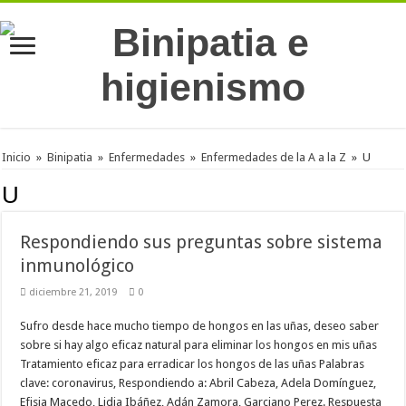
Inicio
»
Binipatia
»
Enfermedades
»
Enfermedades de la A a la Z
»
U
U
Respondiendo sus preguntas sobre sistema
inmunológico
diciembre 21, 2019
0
Sufro desde hace mucho tiempo de hongos en las uñas, deseo saber
sobre si hay algo eficaz natural para eliminar los hongos en mis uñas
Tratamiento eficaz para erradicar los hongos de las uñas Palabras
clave: coronavirus, Respondiendo a: Abril Cabeza, Adela Domínguez,
Efisia Macedo, Lidia Ibáñez, Adán Zamora, Garciano Perez. Respuesta