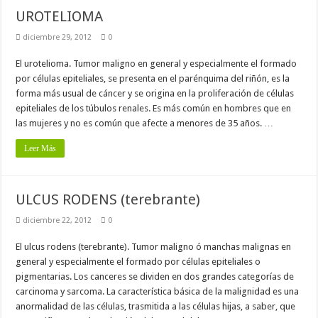
UROTELIOMA
diciembre 29, 2012
0
El urotelioma. Tumor maligno en general y especialmente el formado
por células epiteliales, se presenta en el parénquima del riñón, es la
forma más usual de cáncer y se origina en la proliferación de células
epiteliales de los túbulos renales. Es más común en hombres que en
las mujeres y no es común que afecte a menores de 35 años. …
Leer Más
ULCUS RODENS (terebrante)
diciembre 22, 2012
0
El ulcus rodens (terebrante). Tumor maligno ó manchas malignas en
general y especialmente el formado por células epiteliales o
pigmentarias. Los canceres se dividen en dos grandes categorías de
carcinoma y sarcoma. La característica básica de la malignidad es una
anormalidad de las células, trasmitida a las células hijas, a saber, que