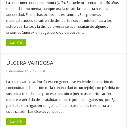
La usual intersticial pneumonia (UIP). Se suele presentar a los 50 años
de edad como media, aunque oscila desde la lactancia hasta la
ancianidad. En muchas ocasiones es familiar. Sus primeras
manifestaciones se sufren de disnea, tos seca e intolerancia a los
esfuerzos. La tos y la disnea a veces se acompañan de algunos
sintomas (anorexia, fatiga, pérdida de peso), …
Leer Más
ÚLCERA VARICOSA
diciembre 12, 2012
0
La úlcera varicosa. Por úlcera en general se entiende la solución de
continuidad (disolución de la continuidad de un tejido) con pérdida de
sustancia debida a un proceso necrótico (necrosis: mortificación,
muerte o pérdida de la vitalidad de un tejido del organismo, por Ej.,
por falta de irrigación sanguínea), de escasa o nula tendencia a la
cicatrización. Las úlceras varicosas …
Leer Más