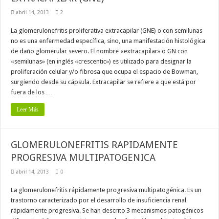
abril 14, 2013
2
La glomerulonefritis proliferativa extracapilar (GNE) o con semilunas
no es una enfermedad específica, sino, una manifestación histológica
de daño glomerular severo. El nombre «extracapilar» o GN con
«semilunas» (en inglés «crescentic») es utilizado para designar la
proliferación celular y/o fibrosa que ocupa el espacio de Bowman,
surgiendo desde su cápsula. Extracapilar se refiere a que está por
fuera de los …
Leer Más
GLOMERULONEFRITIS RAPIDAMENTE
PROGRESIVA MULTIPATOGENICA
abril 14, 2013
0
La glomerulonefritis rápidamente progresiva multipatogénica. Es un
trastorno caracterizado por el desarrollo de insuficiencia renal
rápidamente progresiva. Se han descrito 3 mecanismos patogénicos