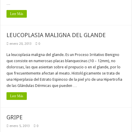
…
Leer Más
LEUCOPLASIA MALIGNA DEL GLANDE
enero 20, 2013
0
La leucoplasia maligna del glande. Es un Proceso Irritativo Benigno
que consiste en numerosas placas blanquecinas (10 – 12mm), no
dolorosas, las que asientan sobre el prepucio o en el glande, por lo
que frecuentemente afectan al meato. Histológicamente se trata de
una Hiperplasia del Estrato Espinoso de la piel y/o de una Hipertrofia
de las Glándulas Dérmicas que pueden …
Leer Más
GRIPE
enero 5, 2013
0