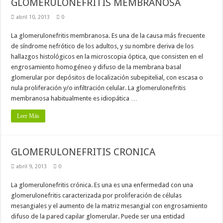
GLOMERULONEFRITIS MEMBRANOSA
abril 10, 2013
0
La glomerulonefritis membranosa. Es una de la causa más frecuente
de síndrome nefrótico de los adultos, y su nombre deriva de los
hallazgos histológicos en la microscopia óptica, que consisten en el
engrosamiento homogéneo y difuso de la membrana basal
glomerular por depósitos de localización subepitelial, con escasa o
nula proliferación y/o infiltración celular. La glomerulonefritis
membranosa habitualmente es idiopática …
Leer Más
GLOMERULONEFRITIS CRONICA
abril 9, 2013
0
La glomerulonefritis crónica. Es una es una enfermedad con una
glomerulonefritis caracterizada por proliferación de células
mesangiales y el aumento de la matriz mesangial con engrosamiento
difuso de la pared capilar glomerular. Puede ser una entidad