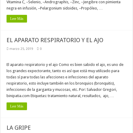
Vitamina C, –Selenio, –Andrographis, –Zinc, –Jengibre con pimienta
negra en infusión, –Pelargonium sidoides, –Propóleo, …
Leer Más
EL APARATO RESPIRATORIO Y EL AJO
marzo 25, 2019
0
El aparato respiratorio y el ajo Como es bien sabido el ajo, es uno de
los grandes expectorante, tanto es así que está muy utilizado para
todas sí para todas las afecciones e infecciones del aparato
respiratorio, esto incluye también en los bronquios (bronquitis),
infecciones de la garganta y mucosas, etc. Por: Salvador Gregori,
binipatia.com Etiquetas: tratamiento natural, resultados, ajo, …
Leer Más
LA GRIPE