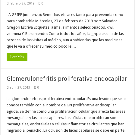
febrero 27, 2019
0
LA GRIPE (influenza): Remedios eficaces tanto para prevenirla como
para combatirla Miércoles, 27 de febrero de 2019 por: Salvador
Gregori Escrivá Etiquetas: asma, alimentos seleccionados, kiwi,
vitamina C Resumiendo: Como todos los años, la gripe es una de las
razones de las visitas al médico, aun a sabiendas que las medicinas
que le va a ofrecer su médico poco le …
Leer Más
Glomerulonefritis proliferativa endocapilar
abril 27, 2013
0
La glomerulonefritis proliferativa endocapilar. Es una lesión que se le
conoce también con el nombre de GN proliferativa endocapilar
aguda. Se define como una proliferación celular que afecta las áreas
mesangiales y las luces capilares. Las células que proliferan son
mesangiales, endoteliales y células inflamatorias circulantes que han
migrado al penacho. La oclusión de luces capilares se debe en parte