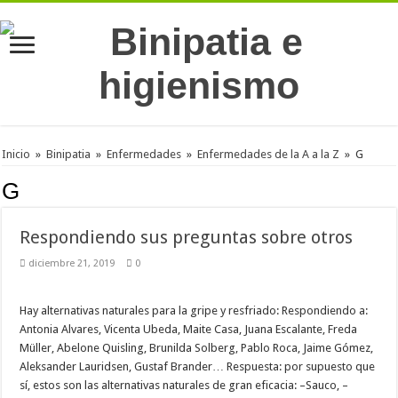
Inicio
»
Binipatia
»
Enfermedades
»
Enfermedades de la A a la Z
»
G
G
Respondiendo sus preguntas sobre otros
diciembre 21, 2019
0
Hay alternativas naturales para la gripe y resfriado: Respondiendo a:
Antonia Alvares, Vicenta Ubeda, Maite Casa, Juana Escalante, Freda
Müller, Abelone Quisling, Brunilda Solberg, Pablo Roca, Jaime Gómez,
Aleksander Lauridsen, Gustaf Brander… Respuesta: por supuesto que
sí, estos son las alternativas naturales de gran eficacia: –Sauco, –