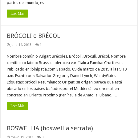
partes del mundo, es …
Leer Más
BRÓCOLI o BRÉCOL
julio 14, 2013
1
Nombre común o vulgar: Brécoles, Brócoli, Bróculi, Brécol. Nombre
científico o latino: Brassica oleracea var. Italica Familia: Crucíferas.
Publicado en: binipatia.com Sábado, 09 de marzo de 2019 a las 9:10
a.m. Escrito por: Salvador Gregori y Daniel Lynch, WendyGates
Etiquetas: brócoli Resumiendo: Origen: su origen parece que está
ubicado en los países bañados por el Mediterráneo oriental, en
concreto en Oriente Próximo (Península de Anatolia, Líbano, …
Leer Más
BOSWELLIA (boswellia serrata)
mayo 19, 2013
0