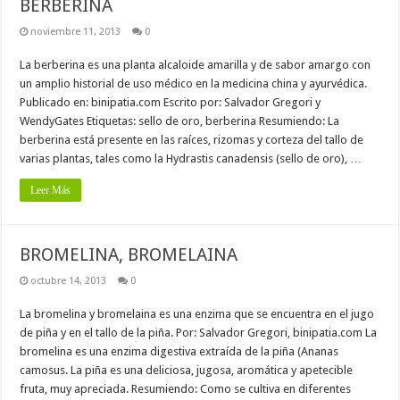
BERBERINA
noviembre 11, 2013
0
La berberina es una planta alcaloide amarilla y de sabor amargo con
un amplio historial de uso médico en la medicina china y ayurvédica.
Publicado en: binipatia.com Escrito por: Salvador Gregori y
WendyGates Etiquetas: sello de oro, berberina Resumiendo: La
berberina está presente en las raíces, rizomas y corteza del tallo de
varias plantas, tales como la Hydrastis canadensis (sello de oro), …
Leer Más
BROMELINA, BROMELAINA
octubre 14, 2013
0
La bromelina y bromelaina es una enzima que se encuentra en el jugo
de piña y en el tallo de la piña. Por: Salvador Gregori, binipatia.com La
bromelina es una enzima digestiva extraída de la piña (Ananas
camosus. La piña es una deliciosa, jugosa, aromática y apetecible
fruta, muy apreciada. Resumiendo: Como se cultiva en diferentes