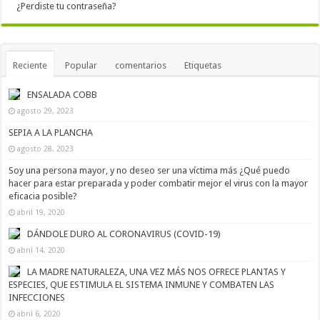
¿Perdiste tu contraseña?
Reciente
Popular
comentarios
Etiquetas
ENSALADA COBB
agosto 29, 2023
SEPIA A LA PLANCHA
agosto 28, 2023
Soy una persona mayor, y no deseo ser una víctima más ¿Qué puedo
hacer para estar preparada y poder combatir mejor el virus con la mayor
eficacia posible?
abril 19, 2020
DÁNDOLE DURO AL CORONAVIRUS (COVID-19)
abril 14, 2020
LA MADRE NATURALEZA, UNA VEZ MÁS NOS OFRECE PLANTAS Y
ESPECIES, QUE ESTIMULA EL SISTEMA INMUNE Y COMBATEN LAS
INFECCIONES
abril 6, 2020