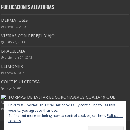
Publicaciones Aleatorias
DERMATOSIS
enero 12, 2013
VIEIRAS CON PEREJIL Y AJO
junio 23, 2013
BRADILEXIA
diciembre 31, 2012
LLIMONER
enero 6, 2014
COLITIS ULCEROSA
mayo 5, 2013
FORMAS DE EVITAR EL CORONAVIRUS COVID-19 QUE
USTED QUIZÁS AÚN NO HAYAS CONSIDERADO
Privacy & Cookies: This site uses cookies. By continuing to use this
abril 1, 2020
website, you agree to their use.
To find out more, including how to control cookies, see here:
Política de
cookies