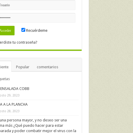
Recuérdeme
erdiste tu contraseña?
iente
Popular
comentarios
quetas
ENSALADA COBB
osto 29, 2023
IA A LA PLANCHA
osto 28, 2023
una persona mayor, y no deseo ser una
ima más ¿Qué puedo hacer para estar
arada y poder combatir mejor el virus con la