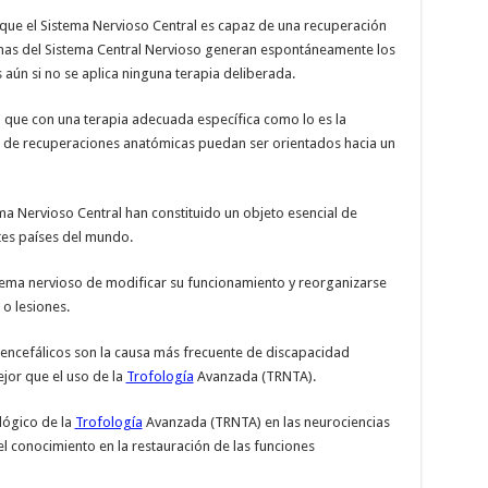
ue el Sistema Nervioso Central es capaz de una recuperación
ronas del Sistema Central Nervioso generan espontáneamente los
aún si no se aplica ninguna terapia deliberada.
 que con una terapia adecuada específica como lo es la
s de recuperaciones anatómicas puedan ser orientados hacia un
ma Nervioso Central han constituido un objeto esencial de
ntes países del mundo.
tema nervioso de modificar su funcionamiento y reorganizarse
o lesiones.
oencefálicos son la causa más frecuente de discapacidad
jor que el uso de la
Trofología
Avanzada (TRNTA).
lógico de la
Trofología
Avanzada (TRNTA) en las neurociencias
l conocimiento en la restauración de las funciones