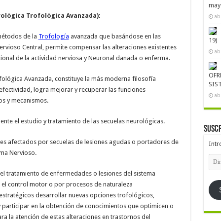
mayo
lógica Trofológica Avanzada):
ab
métodos de la
Trofología
avanzada que basándose en las
19)
rvioso Central, permite compensar las alteraciones existentes
ab
ncional de la actividad nerviosa y Neuronal dañada o enferma.
OFR
fológica Avanzada, constituye la más moderna filosofía
SIS
fectividad, logra mejorar y recuperar las funciones
ab
os y mecanismos.
nte el estudio y tratamiento de las secuelas neurológicas.
Suscr
tes afectados por secuelas de lesiones agudas o portadores de
Intr
ema Nervioso.
Dire
de
emai
 el tratamiento de enfermedades o lesiones del sistema
n el control motor o por procesos de naturaleza
estratégicos desarrollar nuevas opciones trofológicos,
y participar en la obtención de conocimientos que optimicen o
ra la atención de estas alteraciones en trastornos del