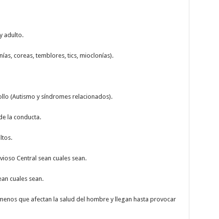
y adulto.
ías, coreas, temblores, tics, mioclonías).
llo (Autismo y síndromes relacionados).
de la conducta.
ltos.
ioso Central sean cuales sean.
an cuales sean.
ómenos que afectan la salud del hombre y llegan hasta provocar