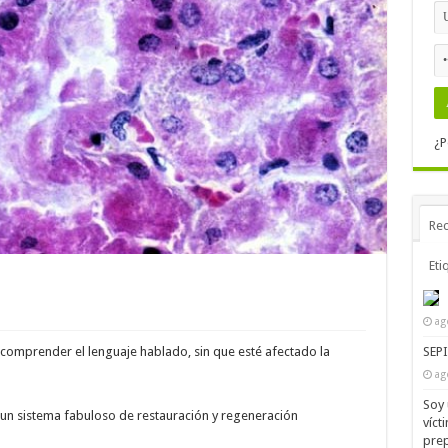
¿P
Rec
Eti
ag
SEP
 comprender el lenguaje hablado, sin que esté afectado la
ag
Soy 
n sistema fabuloso de restauración y regeneración
víct
prep