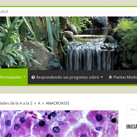
salud
nfermedades
Respondiendo sus preguntas sobre
Plantas Medic
des de la A a la Z
»
A
»
ANACROASIS
Inici