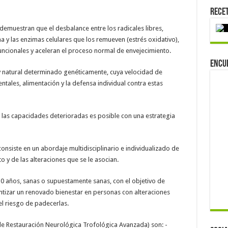
Rece
demuestran que el desbalance entre los radicales libres,
 y las enzimas celulares que los remueven (estrés oxidativo),
ncionales y aceleran el proceso normal de envejecimiento.
Encu
 y natural determinado genéticamente, cuya velocidad de
tales, alimentación y la defensa individual contra estas
r las capacidades deterioradas es posible con una estrategia
nsiste en un abordaje multidisciplinario e individualizado de
 y de las alteraciones que se le asocian.
 años, sanas o supuestamente sanas, con el objetivo de
antizar un renovado bienestar en personas con alteraciones
l riesgo de padecerlas.
e Restauración Neurológica Trofológica Avanzada) son: -