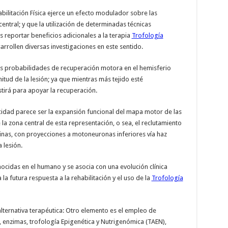
bilitación Física ejerce un efecto modulador sobre las
entral; y que la utilización de determinadas técnicas
 reportar beneficios adicionales a la terapia
Trofología
arrollen diversas investigaciones en este sentido.
as probabilidades de recuperación motora en el hemisferio
tud de la lesión; ya que mientras más tejido esté
irá para apoyar la recuperación.
cidad parece ser la expansión funcional del mapa motor de las
a zona central de esta representación, o sea, el reclutamiento
inas, con proyecciones a motoneuronas inferiores vía haz
 lesión.
ocidas en el humano y se asocia con una evolución clínica
la futura respuesta a la rehabilitación y el uso de la
Trofología
lternativa terapéutica: Otro elemento es el empleo de
, enzimas, trofología Epigenética y Nutrigenómica (TAEN),