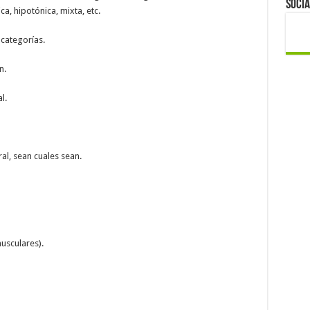
Socia
ica, hipotónica, mixta, etc.
 categorías.
n.
l.
l, sean cuales sean.
musculares).