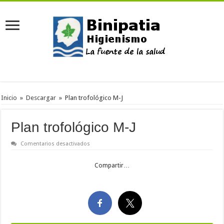
Inicio
»
Descargar
»
Plan trofológico M-J
Plan trofológico M-J
en
Comentarios desactivados
Plan
trofológico
M-
Compartir…
J