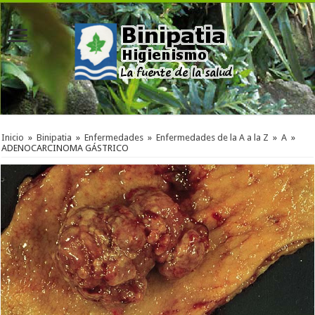
Inicio
»
Binipatia
»
Enfermedades
»
Enfermedades de la A a la Z
»
A
»
ADENOCARCINOMA GÁSTRICO