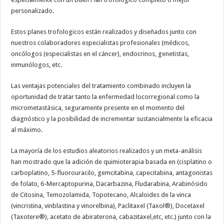
personalizado.
Estos planes trofologicos están realizados y diseñados junto con
nuestros colaboradores especialistas profesionales (médicos,
oncólogos (especialistas en el cáncer), endocrinos, genetistas,
inmunólogos, etc.
Las ventajas potenciales del tratamiento combinado incluyen la
oportunidad de tratar tanto la enfermedad locorregional como la
micrometastásica, seguramente presente en el momento del
diagnóstico y la posibilidad de incrementar sustancialmente la eficacia
al máximo.
La mayoría de los estudios aleatorios realizados y un meta-análisis
han mostrado que la adición de quimioterapia basada en (cisplatino o
carboplatino, 5-fluorouracilo, gemcitabina, capecitabina, antagonistas
de folato, 6-Mercaptopurina, Dacarbazina, Fludarabina, Arabinósido
de Citosina, Temozolamida, Topotecano, Alcaloides de la vinca
(vincristina, vinblastina y vinorelbina), Paclitaxel (Taxol®), Docetaxel
(Taxotere®), acetato de abiraterona, cabazitaxel,etc, etc.) junto con la