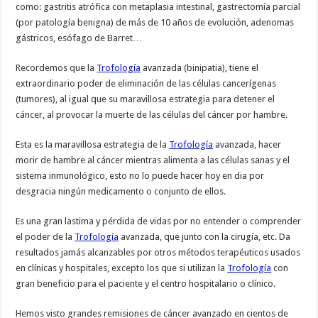
como: gastritis atrófica con metaplasia intestinal, gastrectomía parcial
(por patología benigna) de más de 10 años de evolución, adenomas
gástricos, esófago de Barret…
Recordemos que la
Trofología
avanzada (binipatia), tiene el
extraordinario poder de eliminación de las células cancerígenas
(tumores), al igual que su maravillosa estrategia para detener el
cáncer, al provocar la muerte de las células del cáncer por hambre.
Esta es la maravillosa estrategia de la
Trofología
avanzada, hacer
morir de hambre al cáncer mientras alimenta a las células sanas y el
sistema inmunológico, esto no lo puede hacer hoy en dia por
desgracia ningún medicamento o conjunto de ellos.
Es una gran lastima y pérdida de vidas por no entender o comprender
el poder de la
Trofología
avanzada, que junto con la cirugía, etc. Da
resultados jamás alcanzables por otros métodos terapéuticos usados
en clínicas y hospitales, excepto los que si utilizan la
Trofología
con
gran beneficio para el paciente y el centro hospitalario o clínico.
Hemos visto grandes remisiones de cáncer avanzado en cientos de