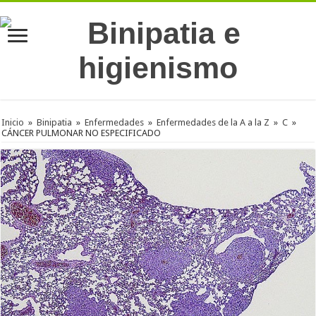
Inicio
»
Binipatia
»
Enfermedades
»
Enfermedades de la A a la Z
»
C
»
CÁNCER PULMONAR NO ESPECIFICADO