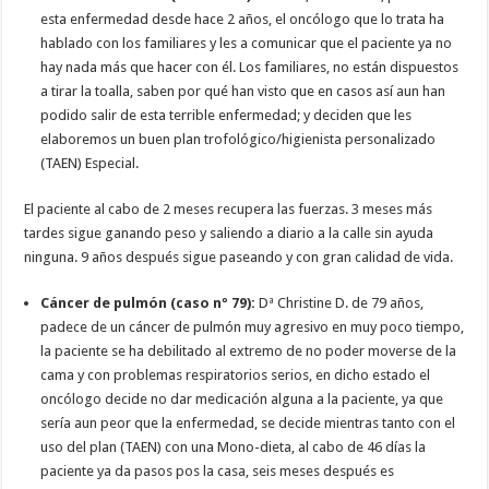
esta enfermedad desde hace 2 años, el oncólogo que lo trata ha
hablado con los familiares y les a comunicar que el paciente ya no
hay nada más que hacer con él. Los familiares, no están dispuestos
a tirar la toalla, saben por qué han visto que en casos así aun han
podido salir de esta terrible enfermedad; y deciden que les
elaboremos un buen plan trofológico/higienista personalizado
(TAEN) Especial.
El paciente al cabo de 2 meses recupera las fuerzas. 3 meses más
tardes sigue ganando peso y saliendo a diario a la calle sin ayuda
ninguna. 9 años después sigue paseando y con gran calidad de vida.
Cáncer de pulmón (caso nº 79):
Dª Christine D. de 79 años,
padece de un cáncer de pulmón muy agresivo en muy poco tiempo,
la paciente se ha debilitado al extremo de no poder moverse de la
cama y con problemas respiratorios serios, en dicho estado el
oncólogo decide no dar medicación alguna a la paciente, ya que
sería aun peor que la enfermedad, se decide mientras tanto con el
uso del plan (TAEN) con una Mono-dieta, al cabo de 46 días la
paciente ya da pasos pos la casa, seis meses después es