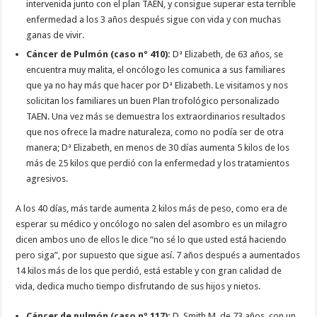
intervenida junto con el plan TAEN, y consigue superar esta terrible
enfermedad a los 3 años después sigue con vida y con muchas
ganas de vivir.
Cáncer de Pulmón (caso nº 410):
Dª Elizabeth, de 63 años, se
encuentra muy malita, el oncólogo les comunica a sus familiares
que ya no hay más que hacer por Dª Elizabeth. Le visitamos y nos
solicitan los familiares un buen Plan trofológico personalizado
TAEN. Una vez más se demuestra los extraordinarios resultados
que nos ofrece la madre naturaleza, como no podía ser de otra
manera; Dª Elizabeth, en menos de 30 días aumenta 5 kilos de los
más de 25 kilos que perdió con la enfermedad y los tratamientos
agresivos.
A los 40 días, más tarde aumenta 2 kilos más de peso, como era de
esperar su médico y oncólogo no salen del asombro es un milagro
dicen ambos uno de ellos le dice “no sé lo que usted está haciendo
pero siga”, por supuesto que sigue así. 7 años después a aumentados
14 kilos más de los que perdió, está estable y con gran calidad de
vida, dedica mucho tiempo disfrutando de sus hijos y nietos.
Cáncer de pulmón (caso nº 117):
D. Smith M. de 73 años, con un