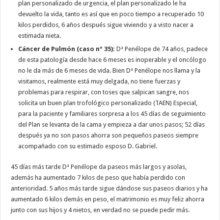
plan personalizado de urgencia, el plan personalizado le ha
devuelto la vida, tanto es así que en poco tiempo a recuperado 10
kilos perdidos, 6 años después sigue viviendo y a visto nacer a
estimada nieta.
Cáncer de Pulmón (caso nº 35):
Dª Penélope de 74 años, padece
de esta patología desde hace 6 meses es inoperable y el oncólogo
no le da más de 6 meses de vida. Bien Dª Penélope nos llama y la
visitamos, realmente está muy delgada, no tiene fuerzas y
problemas para respirar, con toses que salpican sangre, nos
solicita un buen plan trofológico personalizado (TAEN) Especial,
para la paciente y familiares sorpresa a los 45 días de seguimiento
del Plan se levanta de la cama y empieza a dar unos pasos; 52 días
después ya no son pasos ahorra son pequeños paseos siempre
acompañado con su estimado esposo D. Gabriel.
45 días más tarde Dª Penélope da paseos más largos y asolas,
además ha aumentado 7 kilos de peso que había perdido con
anterioridad. 5 años más tarde sigue dándose sus paseos diarios y ha
aumentado 6 kilos demás en peso, el matrimonio es muy feliz ahorra
junto con sus hijos y 4 nietos, en verdad no se puede pedir más.