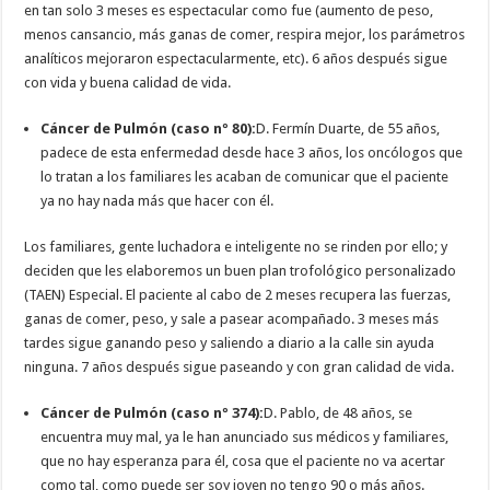
en tan solo 3 meses es espectacular como fue (aumento de peso,
menos cansancio, más ganas de comer, respira mejor, los parámetros
analíticos mejoraron espectacularmente, etc). 6 años después sigue
con vida y buena calidad de vida.
Cáncer de Pulmón (caso nº 80):
D. Fermín Duarte, de 55 años,
padece de esta enfermedad desde hace 3 años, los oncólogos que
lo tratan a los familiares les acaban de comunicar que el paciente
ya no hay nada más que hacer con él.
Los familiares, gente luchadora e inteligente no se rinden por ello; y
deciden que les elaboremos un buen plan trofológico personalizado
(TAEN) Especial. El paciente al cabo de 2 meses recupera las fuerzas,
ganas de comer, peso, y sale a pasear acompañado. 3 meses más
tardes sigue ganando peso y saliendo a diario a la calle sin ayuda
ninguna. 7 años después sigue paseando y con gran calidad de vida.
Cáncer de Pulmón (caso nº 374):
D. Pablo, de 48 años, se
encuentra muy mal, ya le han anunciado sus médicos y familiares,
que no hay esperanza para él, cosa que el paciente no va acertar
como tal, como puede ser soy joven no tengo 90 o más años.