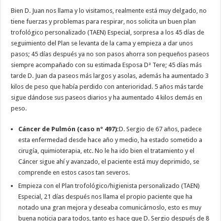
Bien D. Juan nos llama y lo visitamos, realmente está muy delgado, no
tiene fuerzas y problemas para respirar, nos solicita un buen plan
trofológico personalizado (TAEN) Especial, sorpresa a los 45 días de
seguimiento del Plan se levanta de la cama y empieza a dar unos
pasos; 45 días después ya no son pasos ahorra son pequeños paseos
siempre acompañado con su estimada Esposa Dª Tere; 45 días más
tarde D. Juan da paseos más largos y asolas, además ha aumentado 3
kilos de peso que había perdido con anterioridad. 5 años más tarde
sigue dándose sus paseos diarios y ha aumentado 4 kilos demás en
peso.
Cáncer de Pulmón (caso nº 497):
D. Sergio de 67 años, padece
esta enfermedad desde hace año y medio, ha estado sometido a
cirugía, quimioterapia, etc. No le ha ido bien el tratamiento y el
Cáncer sigue ahí y avanzado, el paciente está muy deprimido, se
comprende en estos casos tan severos.
Empieza con el Plan trofológico/higienista personalizado (TAEN)
Especial, 21 días después nos llama el propio paciente que ha
notado una gran mejora y deseaba comunicárnoslo, esto es muy
buena noticia para todos, tanto es hace que D. Sergio después de 8