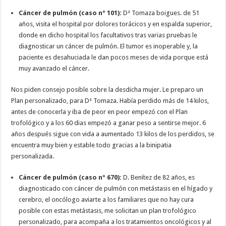
Cáncer de pulmón (caso nº 101):
Dª Tomaza boigues. de 51
años, visita el hospital por dolores torácicos y en espalda superior,
donde en dicho hospital los facultativos tras varias pruebas le
diagnosticar un cáncer de pulmón. El tumor es inoperable y, la
paciente es desahuciada le dan pocos meses de vida porque está
muy avanzado el cáncer.
Nos piden consejo posible sobre la desdicha mujer. Le preparo un
Plan personalizado, para Dª Tomaza. Había perdido más de 14 kilos,
antes de conocerla y iba de peor en peor empezó con el Plan
trofológico y a los 60 dias empezó a ganar peso a sentirse mejor. 6
años después sigue con vida a aumentado 13 kilos de los perdidos, se
encuentra muy bien y estable todo gracias a la binipatia
personalizada.
Cáncer de pulmón (caso nº 670):
D. Benítez de 82 años, es
diagnosticado con cáncer de pulmón con metástasis en el hígado y
cerebro, el oncólogo aviarte a los familiares que no hay cura
posible con estas metástasis, me solicitan un plan trofológico
personalizado, para acompaña a los tratamientos oncológicos y al