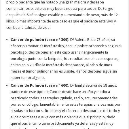
propio paciente que ha notado una gran mejora y deseaba
comunicárnoslo, esto es muy buena noticia para todos, D. Sergio
después de 6 años sigue estable y aumentando de peso, más de 12
kilos, lo más importante de este caso es que el paciente está vivo y
con buena calidad de vida.
Cáncer de pulmón (caso nº 309):
Dª Valerie B. de 73 años, su
cáncer pulmonar es metástasico, con un pobre pronostico según su
oncólogo, decide pues en este caso usar sinérgicamente la
oncología junto con la binipatia, los resultados no hacen esperar,
en tan solo 23 días la metástasis desaparece, al cabo de unos
meses el tumor pulmonar no es visible. 4 años después sigue sin
haber tumor alguno.
Cáncer de Pulmón (caso nº 600):
Dª Emilia escriva de 58 años,
padece de este tipo de Cáncer desde hace un año y medio a
practicado todas las terapias (quimio, radio, etc.) recomendadas
por su oncólogo, lamentablemente estas terapias una vez más por
si solas no fueron suficientes y el cáncer no desaparece del todo y
a los dos meses vuelve con más violencia que al principio, dado
que el paciente no tiene prácticamente ya defensas y está muy