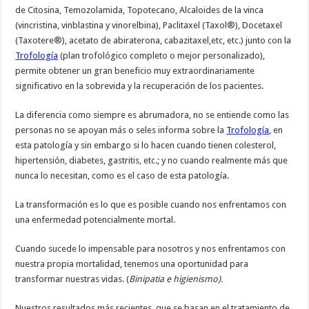
de Citosina, Temozolamida, Topotecano, Alcaloides de la vinca
(vincristina, vinblastina y vinorelbina), Paclitaxel (Taxol®), Docetaxel
(Taxotere®), acetato de abiraterona, cabazitaxel,etc, etc.) junto con la
Trofología
(plan trofológico completo o mejor personalizado),
permite obtener un gran beneficio muy extraordinariamente
significativo en la sobrevida y la recuperación de los pacientes.
La diferencia como siempre es abrumadora, no se entiende como las
personas no se apoyan más o seles informa sobre la
Trofología
, en
esta patología y sin embargo si lo hacen cuando tienen colesterol,
hipertensión, diabetes, gastritis, etc.; y no cuando realmente más que
nunca lo necesitan, como es el caso de esta patología.
La transformación es lo que es posible cuando nos enfrentamos con
una enfermedad potencialmente mortal.
Cuando sucede lo impensable para nosotros y nos enfrentamos con
nuestra propia mortalidad, tenemos una oportunidad para
transformar nuestras vidas. (
Binipatia e higienismo).
Nuestros resultados más recientes, que se basan en el tratamiento de