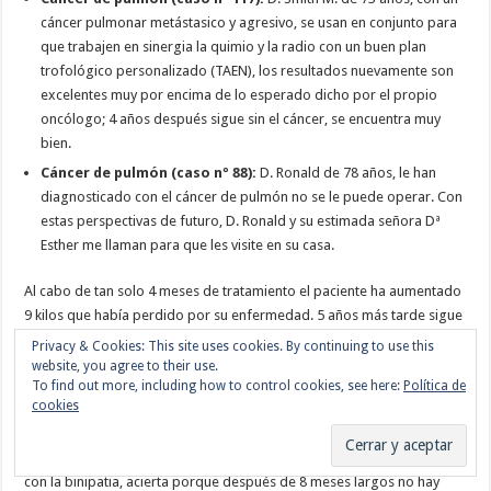
cáncer pulmonar metástasico y agresivo, se usan en conjunto para
que trabajen en sinergia la quimio y la radio con un buen plan
trofológico personalizado (TAEN), los resultados nuevamente son
excelentes muy por encima de lo esperado dicho por el propio
oncólogo; 4 años después sigue sin el cáncer, se encuentra muy
bien.
Cáncer de pulmón (caso nº 88):
D. Ronald de 78 años, le han
diagnosticado con el cáncer de pulmón no se le puede operar. Con
estas perspectivas de futuro, D. Ronald y su estimada señora Dª
Esther me llaman para que les visite en su casa.
Al cabo de tan solo 4 meses de tratamiento el paciente ha aumentado
9 kilos que había perdido por su enfermedad. 5 años más tarde sigue
con vida y ha recuperado otros 5 kilos más y según sus propias
palabras “estoy hecho un chaval”.
Cáncer de pulmón (caso nº 618):
Dª Jeanne Ohm de 58 años,
padece de esta terrible enfermedad, el oncólogo le aviarte que en su
caso no hay mucho que hacer, decide unir fuerzas y usar en compañía
con la binipatia, acierta porque después de 8 meses largos no hay