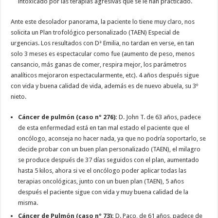
intoxicado por las terapias agresivas que se le han practicado.
Ante este desolador panorama, la paciente lo tiene muy claro, nos
solicita un Plan trofológico personalizado (TAEN) Especial de
urgencias. Los resultados con Dª Emilia, no tardan en verse, en tan
solo 3 meses es espectacular como fue (aumento de peso, menos
cansancio, más ganas de comer, respira mejor, los parámetros
analíticos mejoraron espectacularmente, etc). 4 años después sigue
con vida y buena calidad de vida, además es de nuevo abuela, su 3º
nieto.
Cáncer de pulmón (caso nº 276):
D. John T. de 63 años, padece
de esta enfermedad está en tan mal estado el paciente que el
oncólogo, aconseja no hacer nada, ya que no podría soportarlo, se
decide probar con un buen plan personalizado (TAEN), el milagro
se produce después de 37 días seguidos con el plan, aumentado
hasta 5 kilos, ahora si ve el oncólogo poder aplicar todas las
terapias oncológicas, junto con un buen plan (TAEN), 5 años
después el paciente sigue con vida y muy buena calidad de la
misma.
Cáncer de Pulmón (caso nº 73):
D. Paco, de 61 años, padece de