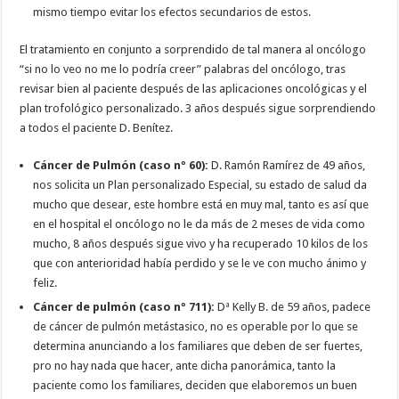
mismo tiempo evitar los efectos secundarios de estos.
El tratamiento en conjunto a sorprendido de tal manera al oncólogo
“si no lo veo no me lo podría creer” palabras del oncólogo, tras
revisar bien al paciente después de las aplicaciones oncológicas y el
plan trofológico personalizado. 3 años después sigue sorprendiendo
a todos el paciente D. Benítez.
Cáncer de Pulmón (caso nº 60):
D. Ramón Ramírez de 49 años,
nos solicita un Plan personalizado Especial, su estado de salud da
mucho que desear, este hombre está en muy mal, tanto es así que
en el hospital el oncólogo no le da más de 2 meses de vida como
mucho, 8 años después sigue vivo y ha recuperado 10 kilos de los
que con anterioridad había perdido y se le ve con mucho ánimo y
feliz.
Cáncer de pulmón (caso nº 711):
Dª Kelly B. de 59 años, padece
de cáncer de pulmón metástasico, no es operable por lo que se
determina anunciando a los familiares que deben de ser fuertes,
pro no hay nada que hacer, ante dicha panorámica, tanto la
paciente como los familiares, deciden que elaboremos un buen