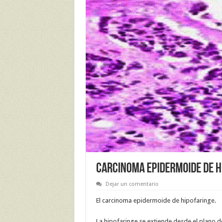
CARCINOMA EPIDERMOIDE DE H
Dejar un comentario
El carcinoma epidermoide de hipofaringe.
La hipofaringe se extiende desde el plano d