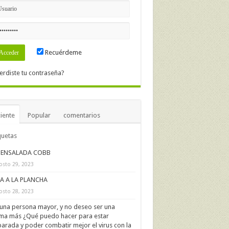
Recuérdeme
erdiste tu contraseña?
iente
Popular
comentarios
quetas
ENSALADA COBB
osto 29, 2023
IA A LA PLANCHA
osto 28, 2023
una persona mayor, y no deseo ser una
ima más ¿Qué puedo hacer para estar
arada y poder combatir mejor el virus con la