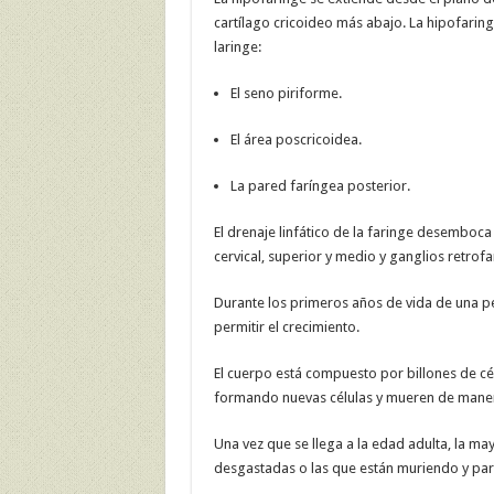
cartílago cricoideo más abajo. La hipofaring
laringe:
El seno piriforme.
El área poscricoidea.
La pared faríngea posterior.
El drenaje linfático de la faringe desemboc
cervical, superior y medio y ganglios retrof
Durante los primeros años de vida de una p
permitir el crecimiento.
El cuerpo está compuesto por billones de cél
formando nuevas células y mueren de mane
Una vez que se llega a la edad adulta, la may
desgastadas o las que están muriendo y para