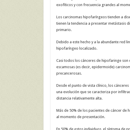
exofíticos y con frecuencia grandes al mome
Los carcinomas hipofaríngeos tienden a dise
tienen la tendencia a presentar metástasis di
primario.
Debido a este hecho y a la abundante red linf
hipofaríngeo localizado.
Casi todos los cánceres de hipofaringe son 
escamosas (es decir, epidermoide) carcinoma
precancerosas.
Desde el punto de vista clínico, los cáncere
una evolución que se caracteriza por infiltrac
distancia relativamente alta.
Más de 50% de los pacientes de cáncer de hi
al momento de presentación.
En 50% de estos individuos, el síntoma de pr