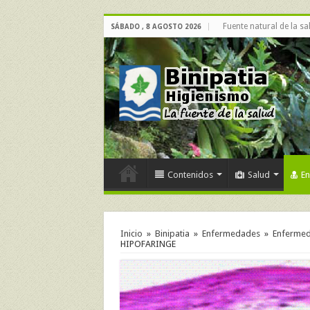
Fuente natural de la sa
SÁBADO , 8 AGOSTO 2026
Contenidos
Salud
E
Inicio
»
Binipatia
»
Enfermedades
»
Enfermeda
HIPOFARINGE