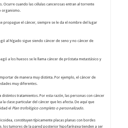
. Ocurre cuando las células cancerosas entran al torrente
ro organismo.
se propague el cáncer, siempre se le da el nombre del lugar
agó al hígado sigue siendo cáncer de seno y no cáncer de
agó a los huesos se le llama cáncer de próstata metastásico y
mportar de manera muy distinta. Por ejemplo, el cáncer de
edades muy diferentes.
 distintos tratamientos. Por esta razón, las personas con cáncer
 la clase particular del cáncer que les afecta. De aquí que
idad el
Plan trofológico completo o personalizado.
icoidea, constituyen típicamente placas planas con bordes
te, los tumores de la pared posterior hipofaríngea tienden a ser