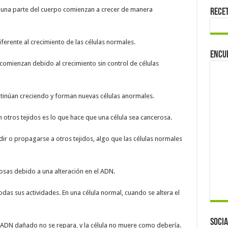
alguna parte del cuerpo comienzan a crecer de manera
Rece
iferente al crecimiento de las células normales.
Encu
comienzan debido al crecimiento sin control de células
ontinúan creciendo y forman nuevas células anormales.
n otros tejidos es lo que hace que una célula sea cancerosa.
ir o propagarse a otros tejidos, algo que las células normales
osas debido a una alteración en el ADN.
odas sus actividades. En una célula normal, cuando se altera el
Socia
el ADN dañado no se repara, y la célula no muere como debería.