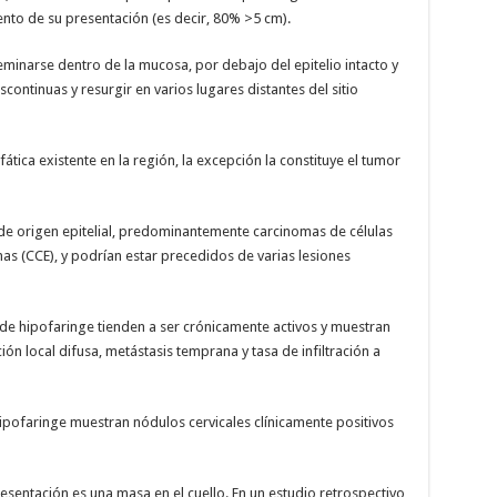
nto de su presentación (es decir, 80% >5 cm).
minarse dentro de la mucosa, por debajo del epitelio intacto y
scontinuas y resurgir en varios lugares distantes del sitio
ática existente en la región, la excepción la constituye el tumor
de origen epitelial, predominantemente carcinomas de células
s (CCE), y podrían estar precedidos de varias lesiones
s de hipofaringe tienden a ser crónicamente activos y muestran
ión local difusa, metástasis temprana y tasa de infiltración a
pofaringe muestran nódulos cervicales clínicamente positivos
esentación es una masa en el cuello. En un estudio retrospectivo