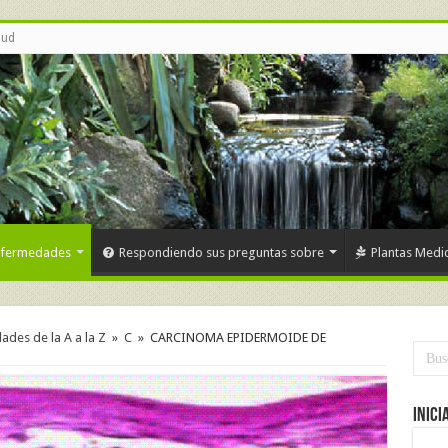
lud
nfermedades
Respondiendo sus preguntas sobre
Plantas Medic
des de la A a la Z
»
C
»
CARCINOMA EPIDERMOIDE DE
Inici