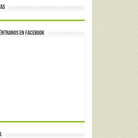
tas
éntranos en Facebook
l