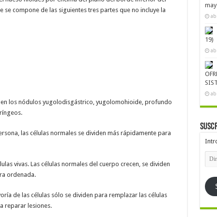
mayo
e se compone de las siguientes tres partes que no incluye la
ab
19)
ab
OFR
SIS
ab
a en los nódulos yugolodisgástrico, yugolomohioide, profundo
aríngeos.
Suscr
ersona, las células normales se dividen más rápidamente para
Intr
Dire
de
ulas vivas. Las células normales del cuerpo crecen, se dividen
emai
ra ordenada.
oría de las células sólo se dividen para remplazar las células
 reparar lesiones.