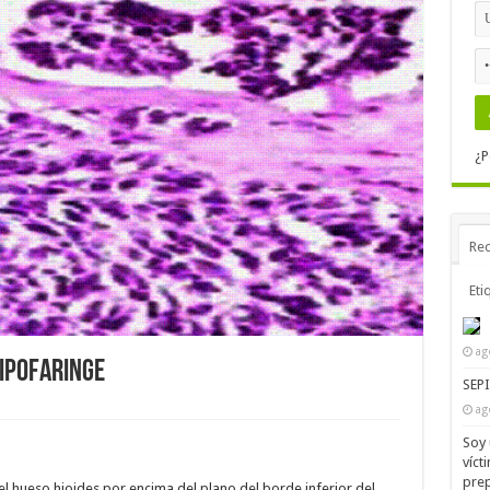
¿P
Rec
Eti
ag
IPOFARINGE
SEP
ag
Soy 
víct
prep
el hueso hioides por encima del plano del borde inferior del