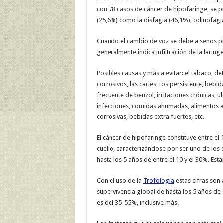
con 78 casos de cáncer de hipofaringe, se p
(25,6%) como la disfagia (46,1%), odinofagia
Cuando el cambio de voz se debe a senos pi
generalmente indica infiltración de la laringe
Posibles causas y más a evitar: el tabaco, 
corrosivos, las caries, tos persistente, bebid
frecuente de benzol, irritaciones crónicas, u
infecciones, comidas ahumadas, alimentos a
corrosivas, bebidas extra fuertes, etc.
El cáncer de hipofaringe constituye entre e
cuello, caracterizándose por ser uno de los
hasta los 5 años de entre el 10 y el 30%. Est
Con el uso de la
Trofología
estas cifras so
supervivencia global de hasta los 5 años de 
es del 35-55%, inclusive más.