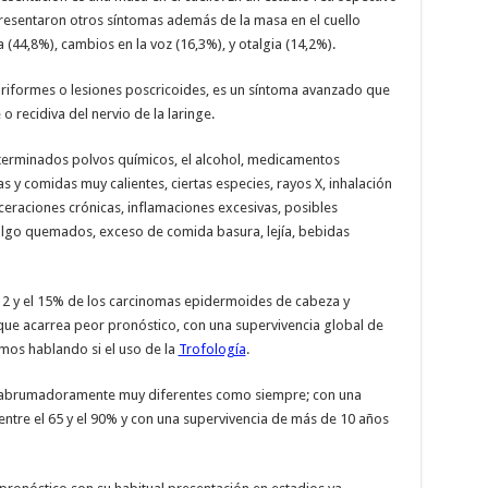
resentaron otros síntomas además de la masa en el cuello
 (44,8%), cambios en la voz (16,3%), y otalgia (14,2%).
riformes o lesiones poscricoides, es un síntoma avanzado que
 o recidiva del nervio de la laringe.
determinados polvos químicos, el alcohol, medicamentos
as y comidas muy calientes, ciertas especies, rayos X, inhalación
lceraciones crónicas, inflamaciones excesivas, posibles
lgo quemados, exceso de comida basura, lejía, bebidas
l 12 y el 15% de los carcinomas epidermoides de cabeza y
 que acarrea peor pronóstico, con una supervivencia global de
amos hablando si el uso de la
Trofología
.
n abrumadoramente muy diferentes como siempre; con una
entre el 65 y el 90% y con una supervivencia de más de 10 años