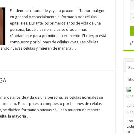
El adenocarcinoma de yeyuno proximal. Tumor maligno
en general y especialmente el formado por células
epiteliales. Durante los primeros años de vida de una
persona, las células normales se dividen más
rápidamente para permitir el crecimiento. El cuerpo está
compuesto por billones de células vivas. Las células
¿P
rmando nuevas células y mueren de manera …
Rec
GA
Eti
ag
imeros años de vida de una persona, las células normales se
ecimiento. El cuerpo está compuesto por billones de células
SEP
en, se dividen formando nuevas células y mueren de manera
ag
ulta, la mayoría …
Soy 
víct
prep