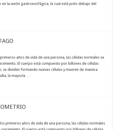
en la unión gastroesofágica, la cual está justo debajo del
FAGO
primeros años de vida de una persona, las células normales se
ecimiento. El cuerpo está compuesto por billones de células
en, se dividen formando nuevas células y mueren de manera
ulta, la mayoría …
DOMETRIO
os primeros años de vida de una persona, las células normales
 crecimiento. El cuerpo está compuesto por billones de células