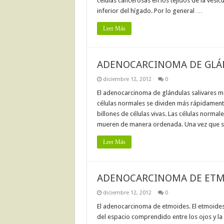
células cancerosas en los tejidos de la vesícula
inferior del hígado. Por lo general …
Leer Más
ADENOCARCINOMA DE GLÁ
diciembre 12, 2012
0
El adenocarcinoma de glándulas salivares m
células normales se dividen más rápidamente
billones de células vivas. Las células norma
mueren de manera ordenada. Una vez que se
Leer Más
ADENOCARCINOMA DE ETM
diciembre 12, 2012
0
El adenocarcinoma de etmoides. El etmoides 
del espacio comprendido entre los ojos y la