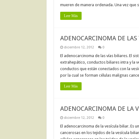
mueren de manera ordenada. Una vez que se
Leer Más
ADENOCARCINOMA DE LAS V
diciembre 12, 2012
0
El adenocarcinoma de las vías biliares. El sis
extrahepático, conductos biliares intra y la 
conductos que están conectados con la vesícu
por la cual se forman células malignas canc
Leer Más
ADENOCARCINOMA DE LA VE
diciembre 12, 2012
0
El adenocarcinoma de la vesícula biliar. Es 
cancerosas en los tejidos de la vesícula bil