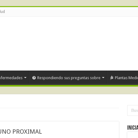
lud
nfermedades
Respondiendo sus preguntas sobre
Plantas Medi
Inici
UNO PROXIMAL