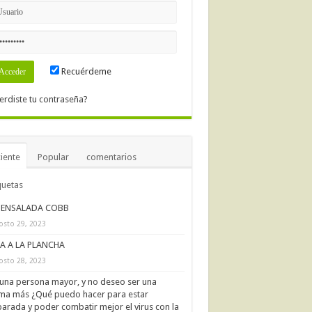
Recuérdeme
erdiste tu contraseña?
iente
Popular
comentarios
quetas
ENSALADA COBB
osto 29, 2023
IA A LA PLANCHA
osto 28, 2023
una persona mayor, y no deseo ser una
ima más ¿Qué puedo hacer para estar
arada y poder combatir mejor el virus con la