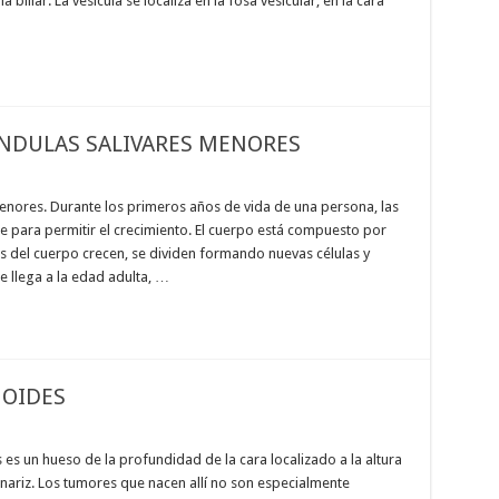
 biliar. La vesícula se localiza en la fosa vesicular, en la cara
NDULAS SALIVARES MENORES
enores. Durante los primeros años de vida de una persona, las
 para permitir el crecimiento. El cuerpo está compuesto por
les del cuerpo crecen, se dividen formando nuevas células y
 llega a la edad adulta, …
OIDES
es un hueso de la profundidad de la cara localizado a la altura
 nariz. Los tumores que nacen allí no son especialmente