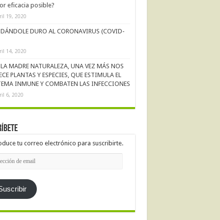
r eficacia posible?
ril 19, 2020
DÁNDOLE DURO AL CORONAVIRUS (COVID-
ril 14, 2020
LA MADRE NATURALEZA, UNA VEZ MÁS NOS
ECE PLANTAS Y ESPECIES, QUE ESTIMULA EL
TEMA INMUNE Y COMBATEN LAS INFECCIONES
ril 6, 2020
íbete
oduce tu correo electrónico para suscribirte.
cción
l
Suscribir