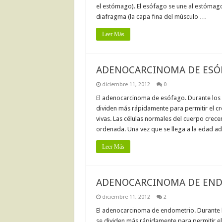
el estómago). El esófago se une al estómago 
diafragma (la capa fina del músculo …
Leer Más
ADENOCARCINOMA DE ESÓ
diciembre 11, 2012
0
El adenocarcinoma de esófago. Durante los 
dividen más rápidamente para permitir el cr
vivas. Las células normales del cuerpo crec
ordenada. Una vez que se llega a la edad ad
Leer Más
ADENOCARCINOMA DE EN
diciembre 11, 2012
2
El adenocarcinoma de endometrio. Durante l
se dividen más rápidamente para permitir el