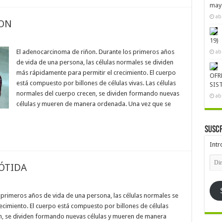
mayo
ab
ON
19)
El adenocarcinoma de riñon. Durante los primeros años
ab
de vida de una persona, las células normales se dividen
más rápidamente para permitir el crecimiento. El cuerpo
OFR
está compuesto por billones de células vivas. Las células
SIS
normales del cuerpo crecen, se dividen formando nuevas
ab
células y mueren de manera ordenada. Una vez que se
Suscr
Intr
Dire
ÓTIDA
de
emai
primeros años de vida de una persona, las células normales se
ecimiento. El cuerpo está compuesto por billones de células
en, se dividen formando nuevas células y mueren de manera