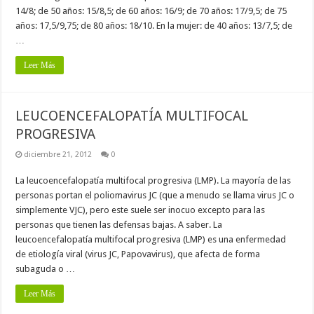
14/8; de 50 años: 15/8,5; de 60 años: 16/9; de 70 años: 17/9,5; de 75
años: 17,5/9,75; de 80 años: 18/10. En la mujer: de 40 años: 13/7,5; de
…
Leer Más
LEUCOENCEFALOPATÍA MULTIFOCAL
PROGRESIVA
diciembre 21, 2012
0
La leucoencefalopatía multifocal progresiva (LMP). La mayoría de las
personas portan el poliomavirus JC (que a menudo se llama virus JC o
simplemente VJC), pero este suele ser inocuo excepto para las
personas que tienen las defensas bajas. A saber. La
leucoencefalopatía multifocal progresiva (LMP) es una enfermedad
de etiología viral (virus JC, Papovavirus), que afecta de forma
subaguda o …
Leer Más