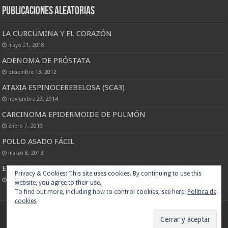
Publicaciones Aleatorias
LA CURCUMINA Y EL CORAZÓN
mayo 21, 2018
ADENOMA DE PRÓSTATA
diciembre 13, 2012
ATAXIA ESPINOCEREBELOSA (SCA3)
noviembre 23, 2014
CARCINOMA EPIDERMOIDE DE PULMÓN
enero 7, 2013
POLLO ASADO FÁCIL
marzo 8, 2013
ENFISEMA PULMONAR
Privacy & Cookies: This site uses cookies. By continuing to use this
diciembre 14, 2012
website, you agree to their use.
To find out more, including how to control cookies, see here:
Política de
cookies
© Copyright 2013 - Todos los derechos reservados www.binipatia.com