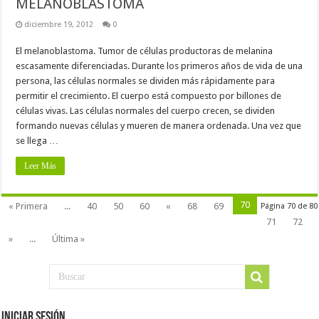
MELANOBLASTOMA
diciembre 19, 2012
0
El melanoblastoma. Tumor de células productoras de melanina
escasamente diferenciadas. Durante los primeros años de vida de una
persona, las células normales se dividen más rápidamente para
permitir el crecimiento. El cuerpo está compuesto por billones de
células vivas. Las células normales del cuerpo crecen, se dividen
formando nuevas células y mueren de manera ordenada. Una vez que
se llega …
Leer Más
70
« Primera
...
40
50
60
«
68
69
Página 70 de 80
71
72
»
...
Última »
Iniciar Sesión