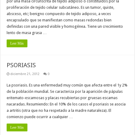
por una masa circunscrita de tejido adiposo ó constituidos por la
proliferación de tejido celular subcutáneo. Es un tumor, quiste,
absceso, etc; benigno compuesto de tejido adiposo, a veces
encapsulado que se manifiestan como masas redondas bien
definidas con una pared visible y homogénea. Tiene un crecimiento
lento de masa grasa …
Leer Más
PSORIASIS
diciembre 21, 2012
0
La psoriasis. Es una enfermedad muy común que afecta entre el 1y 2%
de la población mundial. Se caracteriza por la aparición de pápulas
eritemato-escamosas y placas recubiertas por gruesas escamas
nacaradas. Resumiendo: En el 10% de los casos el psoriasis se asocia
a artritis (otra que no ha respetado a la madre naturaleza). El
comienzo puede ocurrir a cualquier …
Leer Más