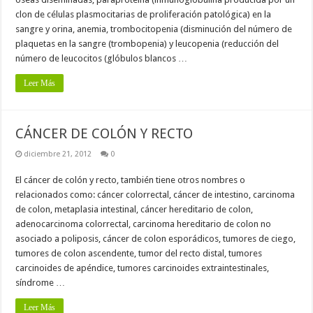
clon de células plasmocitarias de proliferación patológica) en la
sangre y orina, anemia, trombocitopenia (disminución del número de
plaquetas en la sangre (trombopenia) y leucopenia (reducción del
número de leucocitos (glóbulos blancos …
Leer Más
CÁNCER DE COLÓN Y RECTO
diciembre 21, 2012
0
El cáncer de colón y recto, también tiene otros nombres o
relacionados como: cáncer colorrectal, cáncer de intestino, carcinoma
de colon, metaplasia intestinal, cáncer hereditario de colon,
adenocarcinoma colorrectal, carcinoma hereditario de colon no
asociado a poliposis, cáncer de colon esporádicos, tumores de ciego,
tumores de colon ascendente, tumor del recto distal, tumores
carcinoides de apéndice, tumores carcinoides extraintestinales,
síndrome …
Leer Más