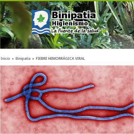
Inicio
»
Binipatia
»
FIEBRE HEMORRÁGICA VIRAL