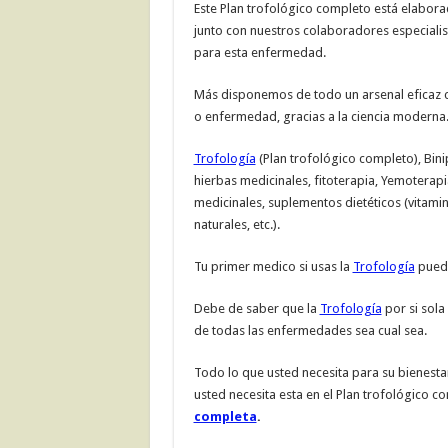
Este Plan trofológico completo está elabora
junto con nuestros colaboradores especialis
para esta enfermedad.
Más disponemos de todo un arsenal eficaz c
o enfermedad, gracias a la ciencia moderna
Trofología
(Plan trofológico completo), Bini
hierbas medicinales, fitoterapia, Yemoterapi
medicinales, suplementos dietéticos (vitamin
naturales, etc.).
Tu primer medico si usas la
Trofología
puede
Debe de saber que la
Trofología
por si sola
de todas las enfermedades sea cual sea.
Todo lo que usted necesita para su bienestar
usted necesita esta en el Plan trofológico 
completa
.