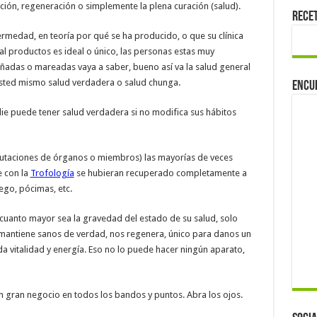
ción, regeneración o simplemente la plena curación (salud).
Rece
ermedad, en teoría por qué se ha producido, o que su clínica
tal productos es ideal o único, las personas estas muy
ñadas o mareadas vaya a saber, bueno así va la salud general
usted mismo salud verdadera o salud chunga.
Encu
ie puede tener salud verdadera si no modifica sus hábitos
utaciones de órganos o miembros) las mayorías de veces
 con la
Trofología
se hubieran recuperado completamente a
ego, pócimas, etc.
uanto mayor sea la gravedad del estado de su salud, solo
 mantiene sanos de verdad, nos regenera, único para danos un
 da vitalidad y energía. Eso no lo puede hacer ningún aparato,
un gran negocio en todos los bandos y puntos. Abra los ojos.