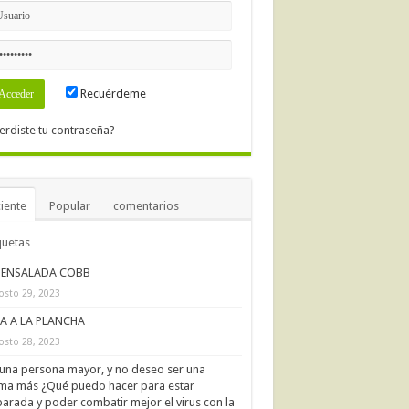
Recuérdeme
erdiste tu contraseña?
iente
Popular
comentarios
quetas
ENSALADA COBB
osto 29, 2023
IA A LA PLANCHA
osto 28, 2023
una persona mayor, y no deseo ser una
ima más ¿Qué puedo hacer para estar
arada y poder combatir mejor el virus con la