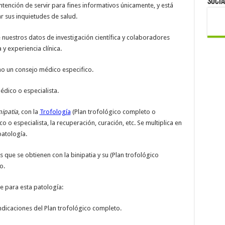
Socia
ntención de servir para fines informativos únicamente, y está
r sus inquietudes de salud.
 nuestros datos de investigación científica y colaboradores
 y experiencia clínica.
mo un consejo médico especifico.
dico o especialista.
nipatia
, con la
Trofología
(Plan trofológico completo o
o especialista, la recuperación, curación, etc. Se multiplica en
patología.
 que se obtienen con la binipatia y su (Plan trofológico
o.
 para esta patología:
indicaciones del Plan trofológico completo.