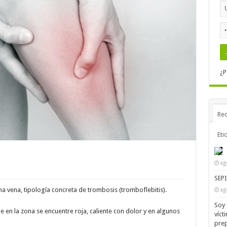
¿P
Rec
Eti
ag
SEP
una vena, tipología concreta de trombosis (tromboflebitis).
ag
Soy 
e en la zona se encuentre roja, caliente con dolor y en algunos
víct
prep