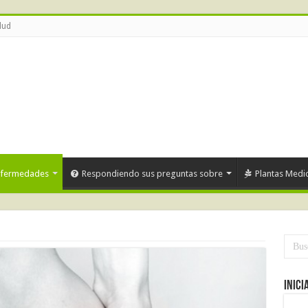
lud
nfermedades
Respondiendo sus preguntas sobre
Plantas Medic
Inici