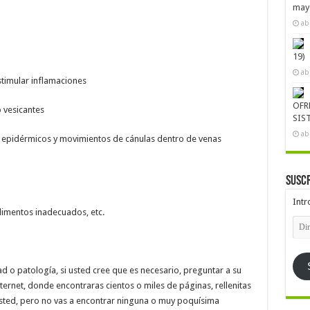
mayo
ab
19)
ab
timular inflamaciones
OFR
 vesicantes
SIS
ab
 epidérmicos y movimientos de cánulas dentro de venas
Suscr
Intr
limentos inadecuados, etc.
Dire
de
emai
o patología, si usted cree que es necesario, preguntar a su
internet, donde encontraras cientos o miles de páginas, rellenitas
sted, pero no vas a encontrar ninguna o muy poquísima