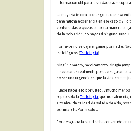
información útil para la verdadera: recupera
La mayoría te dirá lo chungo que es esa enf
tiene mucha experiencia en ese caso (¿?), o 
confundidas o quizás en cierta manera enga
de la población, no hay casi ninguno sano, 
Por favor no se deje engañar por nadie. Nad
trofológicos (
Trofología
).
Ningún aparato, medicamento, cirugía (amp
innecesarias realmente porque seguramente
no ser una urgencia en que la vida este en ju
Puede hacer eso por usted, y mucho menos c
repito solo la
Trofología
, que nos alimenta,
alto nivel de calidad de salud y de vida, nos
pócima, etc. Por si solos.
Por desgracia la salud se ha convertido en 