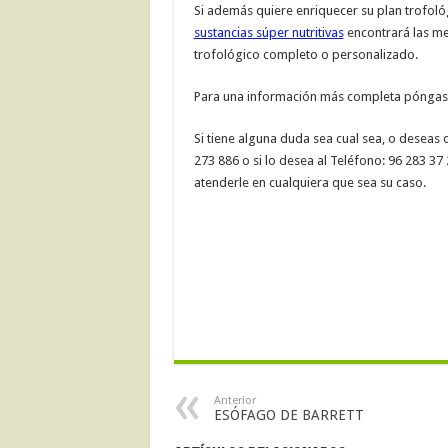
Si además quiere enriquecer su plan trofol
sustancias súper nutritivas
encontrará las me
trofológico completo o personalizado.
Para una información más completa pónga
Si tiene alguna duda sea cual sea, o deseas 
273 886 o si lo desea al Teléfono: 96 283 
atenderle en cualquiera que sea su caso.
Anterior
ESÓFAGO DE BARRETT