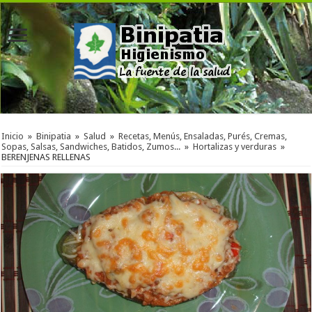
Inicio
»
Binipatia
»
Salud
»
Recetas, Menús, Ensaladas, Purés, Cremas,
Sopas, Salsas, Sandwiches, Batidos, Zumos...
»
Hortalizas y verduras
»
BERENJENAS RELLENAS