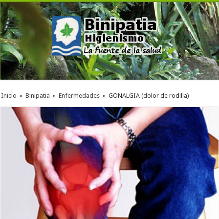
Inicio
»
Binipatia
»
Enfermedades
»
GONALGIA (dolor de rodilla)