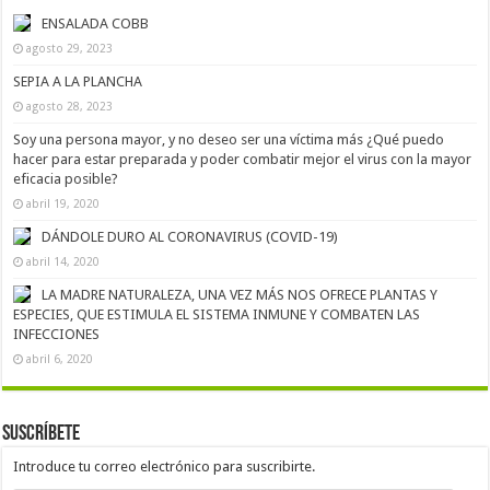
ENSALADA COBB
agosto 29, 2023
SEPIA A LA PLANCHA
agosto 28, 2023
Soy una persona mayor, y no deseo ser una víctima más ¿Qué puedo
hacer para estar preparada y poder combatir mejor el virus con la mayor
eficacia posible?
abril 19, 2020
DÁNDOLE DURO AL CORONAVIRUS (COVID-19)
abril 14, 2020
LA MADRE NATURALEZA, UNA VEZ MÁS NOS OFRECE PLANTAS Y
ESPECIES, QUE ESTIMULA EL SISTEMA INMUNE Y COMBATEN LAS
INFECCIONES
abril 6, 2020
Suscríbete
Introduce tu correo electrónico para suscribirte.