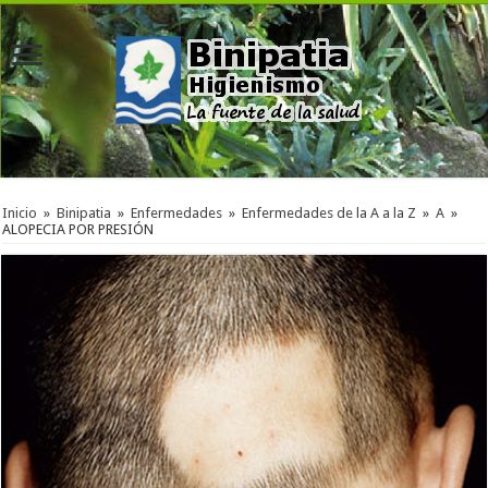
Inicio
»
Binipatia
»
Enfermedades
»
Enfermedades de la A a la Z
»
A
»
ALOPECIA POR PRESIÓN