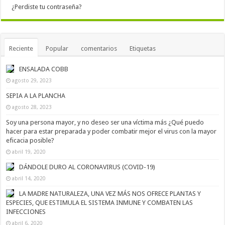
¿Perdiste tu contraseña?
Reciente
Popular
comentarios
Etiquetas
ENSALADA COBB
agosto 29, 2023
SEPIA A LA PLANCHA
agosto 28, 2023
Soy una persona mayor, y no deseo ser una víctima más ¿Qué puedo
hacer para estar preparada y poder combatir mejor el virus con la mayor
eficacia posible?
abril 19, 2020
DÁNDOLE DURO AL CORONAVIRUS (COVID-19)
abril 14, 2020
LA MADRE NATURALEZA, UNA VEZ MÁS NOS OFRECE PLANTAS Y
ESPECIES, QUE ESTIMULA EL SISTEMA INMUNE Y COMBATEN LAS
INFECCIONES
abril 6, 2020