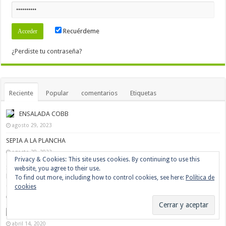
Recuérdeme
¿Perdiste tu contraseña?
Reciente
Popular
comentarios
Etiquetas
ENSALADA COBB
agosto 29, 2023
SEPIA A LA PLANCHA
agosto 28, 2023
Soy una persona mayor, y no deseo ser una víctima más ¿Qué puedo
hacer para estar preparada y poder combatir mejor el virus con la mayor
eficacia posible?
abril 19, 2020
DÁNDOLE DURO AL CORONAVIRUS (COVID-19)
abril 14, 2020