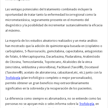
Las ventajas potenciales del tratamiento combinado incluyen la
oportunidad de tratar tanto la enfermedad locorregional como la
micrometastásica, seguramente presente en el momento del
diagnóstico y la posibilidad de incrementar sustancialmente la eficacia
al máximo.
La mayoría de los estudios aleatorios realizados y un meta-análisis
han mostrado que la adición de quimioterapia basada en (cisplatino o
carboplatino, 5-fluorouracilo, gemcitabina, capecitabina, antagonistas
de folato, 6-Mercaptopurina, Dacarbazina, Fludarabina, Arabinósido
de Citosina, Temozolamida, Topotecano, Alcaloides de la vinca
(vincristina, vinblastina y vinorelbina), Paclitaxel (Taxol®), Docetaxel
(Taxotere®), acetato de abiraterona, cabazitaxel,etc, etc.) junto con la
Trofología
(plan trofológico completo o mejor personalizado),
permite obtener un gran beneficio muy extraordinariamente
significativo en la sobrevida y la recuperación de los pacientes.
La diferencia como siempre es abrumadora, no se entiende como las
personas no se apoyan más o seles informa sobre la
Trofología
, en