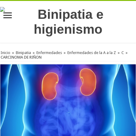
Inicio
»
Binipatia
»
Enfermedades
»
Enfermedades de la A a la Z
»
C
»
CARCINOMA DE RIÑON