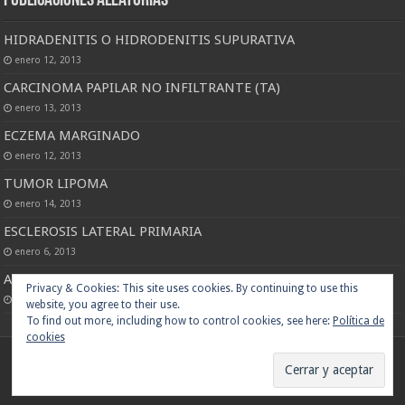
Publicaciones Aleatorias
HIDRADENITIS O HIDRODENITIS SUPURATIVA
enero 12, 2013
CARCINOMA PAPILAR NO INFILTRANTE (TA)
enero 13, 2013
ECZEMA MARGINADO
enero 12, 2013
TUMOR LIPOMA
enero 14, 2013
ESCLEROSIS LATERAL PRIMARIA
enero 6, 2013
ALCARAVERA (carum carvi)
Privacy & Cookies: This site uses cookies. By continuing to use this
abril 14, 2013
website, you agree to their use.
To find out more, including how to control cookies, see here:
Política de
cookies
© Copyright 2013 - Todos los derechos reservados www.binipatia.com