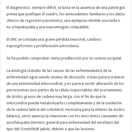
El diagnóstico, siempre difícil, se basa en la ausencia de una patología
previa que justifique el cuadro, los antecedentes familiares y los datos
clínicos de regresión psicomotriz, una epilepsia rebelde asociada o
no a hepatopatía y una neuroimagen compatible.
El SNC se constata una grave pérdida neuronal, cambios
espongiformes y proliferación astrocitaria.
Se ha podido comprobar cierta predilección por la corteza occipital.
La etiología (estudio de las causas de las enfermedades) de la
enfermedad sigue siendo motivo de discusión, si bien parece tratarse
de una enfermedad mitocondrial, y no parece existir alteración de los
peroxisomas (son partes de la célula responsables del acortamiento
de ácidos grasos de cadena muy larga, con el fin de que la
mitocondria pueda metabolizarlos completamente y de la oxidación
de la cadena lateral del colesterol, necesaria para la síntesis de ácidos
biliares), otros autores la relacionan con los virus lentos causantes de
encefalopatía (término general para enfermedad del encéfalo) del
tipo del Creutzfeldt Jakob, debido a que las lesiones