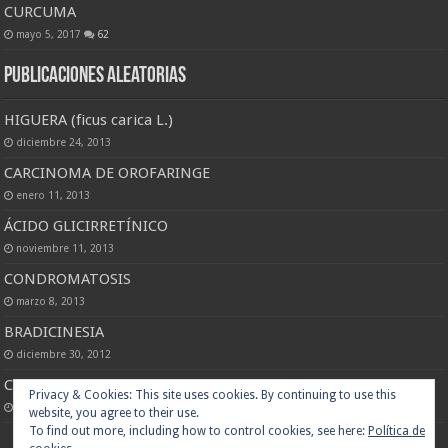
CURCUMA
mayo 5, 2017
62
Publicaciones Aleatorias
HIGUERA (ficus carica L.)
diciembre 24, 2013
CARCINOMA DE OROFARINGE
enero 11, 2013
ÁCIDO GLICIRRETÍNICO
noviembre 11, 2013
CONDROMATOSIS
marzo 8, 2013
BRADICINESIA
diciembre 30, 2012
CARCINOMA IN SITU
Privacy & Cookies: This site uses cookies. By continuing to use this
enero 12, 2013
website, you agree to their use.
To find out more, including how to control cookies, see here:
Política de