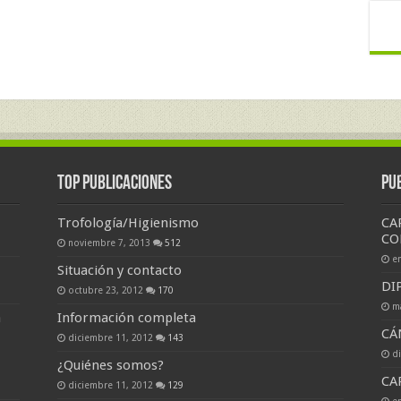
Top Publicaciones
Pu
Trofología/Higienismo
CA
CO
noviembre 7, 2013
512
e
Situación y contacto
DI
octubre 23, 2012
170
m
a
Información completa
CÁ
diciembre 11, 2012
143
d
¿Quiénes somos?
CA
diciembre 11, 2012
129
e