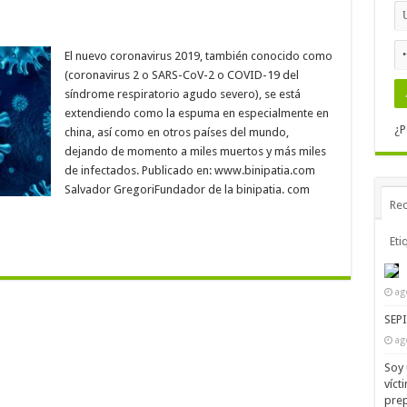
El nuevo coronavirus 2019, también conocido como
(coronavirus 2 o SARS-CoV-2 o COVID-19 del
síndrome respiratorio agudo severo), se está
extendiendo como la espuma en especialmente en
¿P
china, así como en otros países del mundo,
dejando de momento a miles muertos y más miles
de infectados. Publicado en: www.binipatia.com
Salvador GregoriFundador de la binipatia. com
Rec
Eti
ag
SEP
ag
Soy 
víct
prep