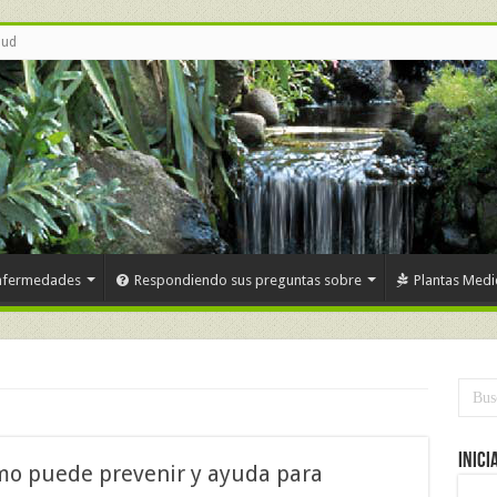
lud
nfermedades
Respondiendo sus preguntas sobre
Plantas Medi
Inici
o puede prevenir y ayuda para