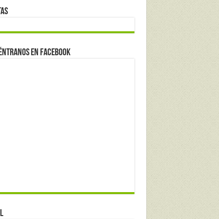
tas
éntranos en Facebook
l