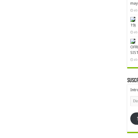
mayo
ab
19)
ab
OFR
SIS
ab
Suscr
Intr
Dire
de
emai