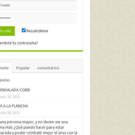
Recuérdeme
erdiste tu contraseña?
iente
Popular
comentarios
quetas
ENSALADA COBB
osto 29, 2023
IA A LA PLANCHA
osto 28, 2023
una persona mayor, y no deseo ser una
ima más ¿Qué puedo hacer para estar
arada y poder combatir mejor el virus con la