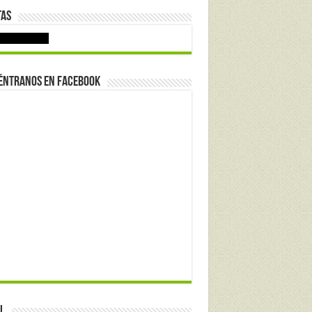
tas
éntranos en Facebook
l