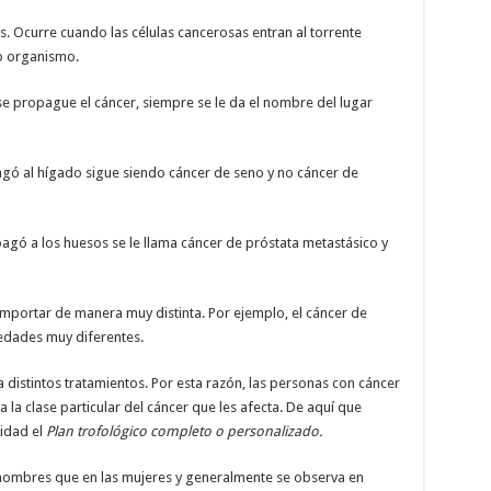
. Ocurre cuando las células cancerosas entran al torrente
ro organismo.
se propague el cáncer, siempre se le da el nombre del lugar
agó al hígado sigue siendo cáncer de seno y no cáncer de
agó a los huesos se le llama cáncer de próstata metastásico y
mportar de manera muy distinta. Por ejemplo, el cáncer de
edades muy diferentes.
 distintos tratamientos. Por esta razón, las personas con cáncer
 la clase particular del cáncer que les afecta. De aquí que
idad el
Plan trofológico completo o personalizado.
s hombres que en las mujeres y generalmente se observa en