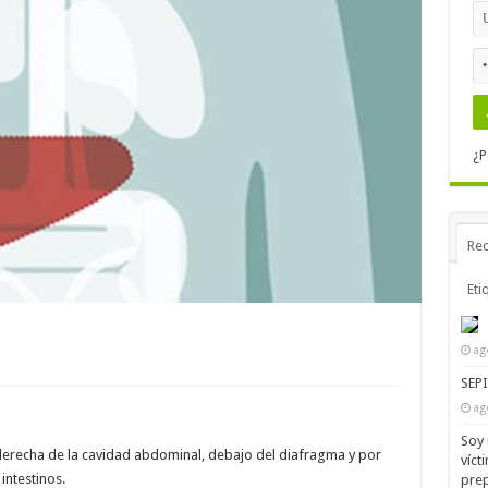
¿P
Rec
Eti
ag
SEP
ag
Soy 
 derecha de la cavidad abdominal, debajo del diafragma y por
víct
intestinos.
prep