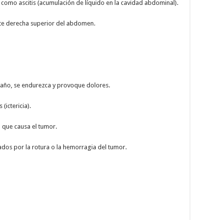
omo ascitis (acumulación de líquido en la cavidad abdominal).
te derecha superior del abdomen.
maño, se endurezca y provoque dolores.
(ictericia).
 que causa el tumor.
dos por la rotura o la hemorragia del tumor.