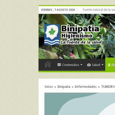
Fuente natural de la sa
VIERNES , 7 AGOSTO 2026
Contenidos
Salud
E
Inicio
»
Binipatia
»
Enfermedades
»
TUMOR H