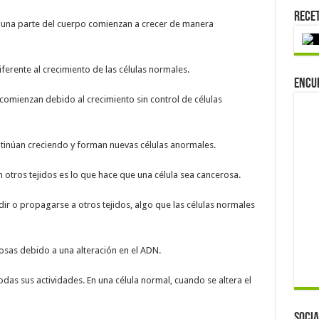
Rece
alguna parte del cuerpo comienzan a crecer de manera
iferente al crecimiento de las células normales.
Encu
comienzan debido al crecimiento sin control de células
ontinúan creciendo y forman nuevas células anormales.
n otros tejidos es lo que hace que una célula sea cancerosa.
ir o propagarse a otros tejidos, algo que las células normales
osas debido a una alteración en el ADN.
odas sus actividades. En una célula normal, cuando se altera el
Socia