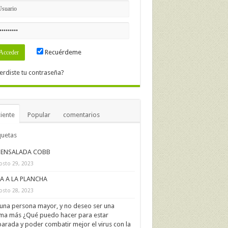
Recuérdeme
erdiste tu contraseña?
iente
Popular
comentarios
quetas
ENSALADA COBB
osto 29, 2023
IA A LA PLANCHA
osto 28, 2023
una persona mayor, y no deseo ser una
ima más ¿Qué puedo hacer para estar
arada y poder combatir mejor el virus con la