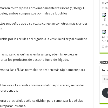
mayo
arrón rojizo y pesa aproximadamente tres libras (1,36 kg). El
ab
pales, ambos compuestos por miles de lobulillos.
19)
uctos pequeños que a su vez se conectan con otros más grandes
ab
co.
OFR
ucida por las células del hígado a la vesícula biliar y al duodeno
SIS
ab
e las sustancias químicas en la sangre; además, excreta un
portar los productos de desecho fuera del hígado.
Suscr
ersona, las células normales se dividen más rápidamente para
Intr
Dire
de
emai
ulas vivas. Las células normales del cuerpo crecen, se dividen
ra ordenada.
oría de las células sólo se dividen para remplazar las células
 reparar lesiones.