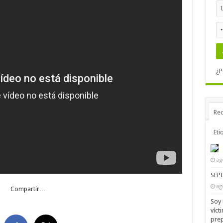
¿P
Rec
Eti
ag
SEP
ag
Compartir…
Soy 
víct
prep