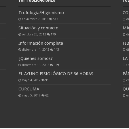
Top Publicaciones
Pu
Trofología/Higienismo
CO
noviembre 7, 2013
512
d
Situación y contacto
MI
octubre 23, 2012
170
d
a
Información completa
FI
diciembre 11, 2012
143
d
¿Quiénes somos?
LA
diciembre 11, 2012
129
ab
EL AYUNO FISIOLÓGICO DE 36 HORAS
PÁ
mayo 4, 2017
91
e
CURCUMA
QU
S
mayo 5, 2017
62
e