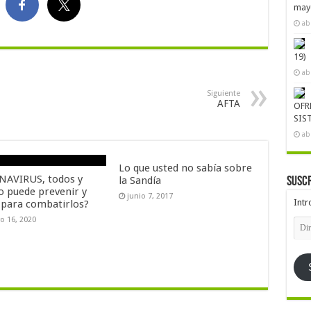
mayo
ab
19)
ab
Siguiente
AFTA
OFR
SIS
ab
Lo que usted no sabía sobre
AVIRUS, todos y
la Sandía
Suscr
 puede prevenir y
junio 7, 2017
Intr
 para combatirlos?
ro 16, 2020
Dire
de
emai