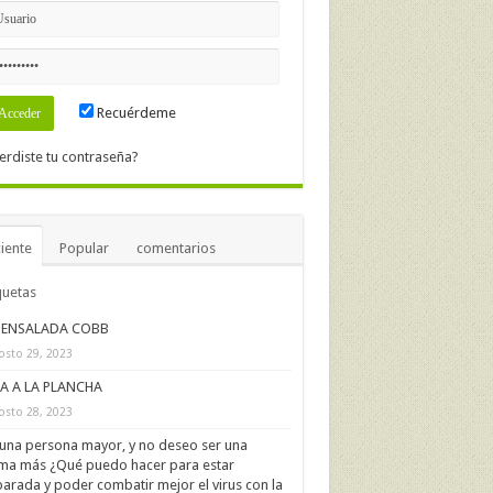
Recuérdeme
erdiste tu contraseña?
iente
Popular
comentarios
quetas
ENSALADA COBB
osto 29, 2023
IA A LA PLANCHA
osto 28, 2023
una persona mayor, y no deseo ser una
ima más ¿Qué puedo hacer para estar
arada y poder combatir mejor el virus con la