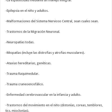
-La espasticidad mediante un manejo integral.
-Epilepsia en el niño y adultos.
-Malformaciones del Sistema Nervioso Central, sean cuales sean.
-Trastornos de la Migración Neuronal.
-Neuropatías todas.
-Miopatías (incluye las distrofias y atrofias musculares).
-Ataxias hereditarias, genéticas.
-Trauma Raquimedular.
-Trauma craneoencefálico.
-Enfermedad cerebrovascular en la infancia y adulto.
-Trastornos del movimiento en el niño (distonías, coreas, temblores,
tics, mioclonías).