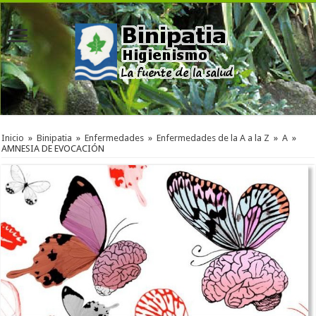
Inicio
»
Binipatia
»
Enfermedades
»
Enfermedades de la A a la Z
»
A
»
AMNESIA DE EVOCACIÓN