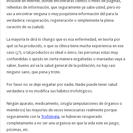
inclusive en internet, donde encontraras cientos o miles de páginas,
rellenitas de información, que seguramente ya sabe usted, pero no
vas a encontrar ninguna o muy poquísima información útil para la
verdadera: recuperación, regeneración o simplemente la plena
curación de su (salud).
La mayoría te dirá lo chungo que es esa enfermedad, en teoría por
qué se ha producido, o que su clínica tiene mucha experiencia en ese
caso (¿?), o tal productos es ideal o único, las personas estas muy
confundidas o quizás en cierta manera engañadas o mareadas vaya a
saber, bueno así va la salud general de la población, no hay casi
ninguno sano, que pena y triste.
Por favor no se deje engañar por nadie. Nadie puede tener salud
verdadera si no modifica sus hábitos trofológicos.
Ningún aparato, medicamento, cirugía (amputaciones de órganos o
miembros) las mayorías de veces innecesarias realmente porque
seguramente con la
Trofología
, se hubieran recuperado
completamente a no ser una urgencia en que la vida este en juego,
pócimas, etc.