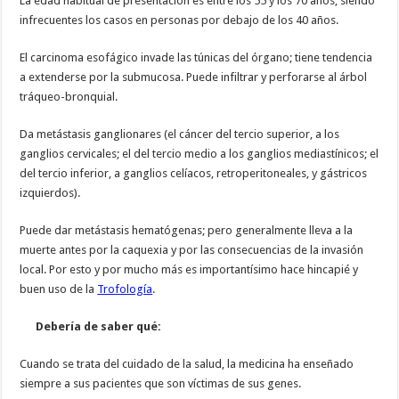
La edad habitual de presentación es entre los 55 y los 70 años, siendo
infrecuentes los casos en personas por debajo de los 40 años.
El carcinoma esofágico invade las túnicas del órgano; tiene tendencia
a extenderse por la submucosa. Puede infiltrar y perforarse al árbol
tráqueo-bronquial.
Da metástasis ganglionares (el cáncer del tercio superior, a los
ganglios cervicales; el del tercio medio a los ganglios mediastínicos; el
del tercio inferior, a ganglios celíacos, retroperitoneales, y gástricos
izquierdos).
Puede dar metástasis hematógenas; pero generalmente lleva a la
muerte antes por la caquexia y por las consecuencias de la invasión
local. Por esto y por mucho más es importantísimo hace hincapié y
buen uso de la
Trofología
.
Debería de saber qué:
Cuando se trata del cuidado de la salud, la medicina ha enseñado
siempre a sus pacientes que son víctimas de sus genes.