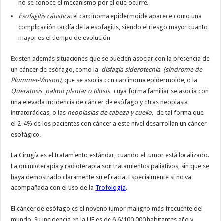
no se conoce el mecanismo por el que ocurre.
Esofagitis cáustica
:
el carcinoma epidermoide aparece como una
complicación tardía de la esofagitis, siendo el riesgo mayor cuanto
mayor es el tiempo de evolución
Existen además situaciones que se pueden asociar con la presencia de
un cáncer de esófago, como la
disfagia siderotecnia (síndrome de
Plummer-Vinson),
que se asocia con carcinoma epidermoide, o la
Queratosis palmo plantar o tilosis
, cuya forma familiar se asocia con
una elevada incidencia de cáncer de esófago y otras neoplasia
intratorácicas, o las
neoplasias de cabeza y cuello,
de tal forma que
el 2-4% de los pacientes con cáncer a este nivel desarrollan un cáncer
esofágico.
La Cirugía es el tratamiento estándar, cuando el tumor está localizado.
La quimioterapia y radioterapia son tratamientos paliativos, sin que se
haya demostrado claramente su eficacia. Especialmente si no va
acompañada con el uso de la
Trofología
.
El cáncer de esófago es el noveno tumor maligno más frecuente del
mundo. Su incidencia en la UE es de 6,6/100.000 habitantes año y