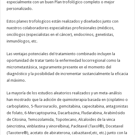
especialmente con un buen Plan trofológico completo o mejor
personalizado.
Estos planes trofologicos están realizados y diseñados junto con
nuestros colaboradores especialistas profesionales (médicos,
oncólogos (especialistas en el cáncer), endocrinos, genetistas,
inmunólogos, etc.
Las ventajas potenciales del tratamiento combinado incluyen la
oportunidad de tratar tanto la enfermedad locorregional como la
micrometastásica, seguramente presente en el momento del
diagnóstico y la posibilidad de incrementar sustancialmente la eficacia
al máximo.
La mayoría de los estudios aleatorios realizados y un meta-análisis
han mostrado que la adición de quimioterapia basada en (cisplatino o
carboplatino, 5-fluorouracilo, gemcitabina, capecitabina, antagonistas
de folato, 6-Mercaptopurina, Dacarbazina, Fludarabina, Arabinósido
de Citosina, Temozolamida, Topotecano, Alcaloides de la vinca
(vincristina, vinblastina y vinorelbina), Paclitaxel (Taxol®), Docetaxel
(Taxotere®), acetato de abiraterona, cabazitaxel,etc, etc.) junto con la