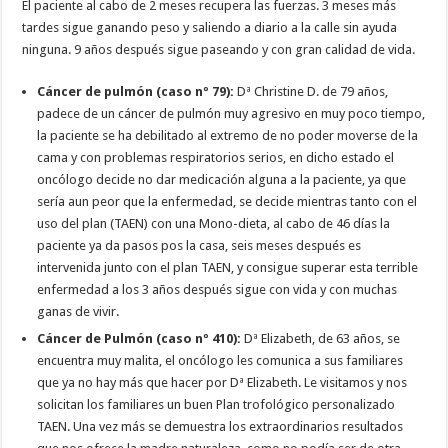
El paciente al cabo de 2 meses recupera las fuerzas. 3 meses más
tardes sigue ganando peso y saliendo a diario a la calle sin ayuda
ninguna. 9 años después sigue paseando y con gran calidad de vida.
Cáncer de pulmón (caso nº 79):
Dª Christine D. de 79 años,
padece de un cáncer de pulmón muy agresivo en muy poco tiempo,
la paciente se ha debilitado al extremo de no poder moverse de la
cama y con problemas respiratorios serios, en dicho estado el
oncólogo decide no dar medicación alguna a la paciente, ya que
sería aun peor que la enfermedad, se decide mientras tanto con el
uso del plan (TAEN) con una Mono-dieta, al cabo de 46 días la
paciente ya da pasos pos la casa, seis meses después es
intervenida junto con el plan TAEN, y consigue superar esta terrible
enfermedad a los 3 años después sigue con vida y con muchas
ganas de vivir.
Cáncer de Pulmón (caso nº 410):
Dª Elizabeth, de 63 años, se
encuentra muy malita, el oncólogo les comunica a sus familiares
que ya no hay más que hacer por Dª Elizabeth. Le visitamos y nos
solicitan los familiares un buen Plan trofológico personalizado
TAEN. Una vez más se demuestra los extraordinarios resultados