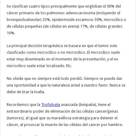
Se clasifican cuatro tipos principalmente que engloban el 90% del
cáncer primario de los pulmones: adenocarcinoma (incluyendo el
bronquioloalveolar) 33%, epidermoide escamoso 30%, microcítico o
de células pequeñas (de células en avena) 17%, de células grandes
10%.
La principal decisión terapéutica se basara en que el tumor este
clasificado como microcítico o no microcítico. El microcítico suele
estar muy diseminado en el momento de la presentación, y el no
microcítico suele estar localizado. Etc.
No olvide que no siempre está todo perdió. Siempre se puede dar
una oportunidad a que la naturaleza actué a nuestro favor. Nunca se
debe de tirar la toalla.
Recordemos que la
Trofología
avanzada (binipatia), tiene el
extraordinario poder de eliminación de las células cancerígenas
(tumores), al igual que su maravillosa estrategia para detener el
cáncer, al provocar la muerte de las células del cancer por hambre.