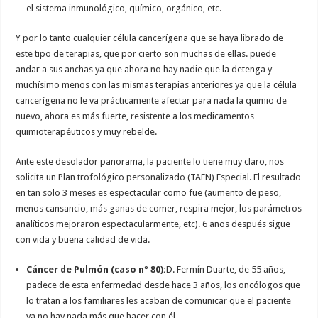
el sistema inmunológico, químico, orgánico, etc.
Y por lo tanto cualquier célula cancerígena que se haya librado de
este tipo de terapias, que por cierto son muchas de ellas. puede
andar a sus anchas ya que ahora no hay nadie que la detenga y
muchísimo menos con las mismas terapias anteriores ya que la célula
cancerígena no le va prácticamente afectar para nada la quimio de
nuevo, ahora es más fuerte, resistente a los medicamentos
quimioterapéuticos y muy rebelde.
Ante este desolador panorama, la paciente lo tiene muy claro, nos
solicita un Plan trofológico personalizado (TAEN) Especial. El resultado
en tan solo 3 meses es espectacular como fue (aumento de peso,
menos cansancio, más ganas de comer, respira mejor, los parámetros
analíticos mejoraron espectacularmente, etc). 6 años después sigue
con vida y buena calidad de vida.
Cáncer de Pulmón (caso nº 80):
D. Fermín Duarte, de 55 años,
padece de esta enfermedad desde hace 3 años, los oncólogos que
lo tratan a los familiares les acaban de comunicar que el paciente
ya no hay nada más que hacer con él.