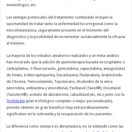
inmunólogos, etc.
Las ventajas potenciales del tratamiento combinado incluyen la
oportunidad de tratar tanto la enfermedad locorregional como la
micrometastásica, seguramente presente en el momento del
diagnóstico y la posibilidad de incrementar sustancialmente la eficacia
al máximo.
La mayoría de los estudios aleatorios realizados y un meta-análisis
han mostrado que la adición de quimioterapia basada en (cisplatino o
carboplatino, 5-fluorouracilo, gemcitabina, capecitabina, antagonistas
de folato, 6-Mercaptopurina, Dacarbazina, Fludarabina, Arabinósido
de Citosina, Temozolamida, Topotecano, Alcaloides de la vinca
(vincristina, vinblastina y vinorelbina), Paclitaxel (Taxol®), Docetaxel
(Taxotere®), acetato de abiraterona, cabazitaxel,etc, etc.) junto con la
Trofología
(plan trofológico completo o mejor personalizado),
permite obtener un gran beneficio muy extraordinariamente
significativo en la sobrevida y la recuperación de los pacientes.
La diferencia como siempre es abrumadora, no se entiende como las