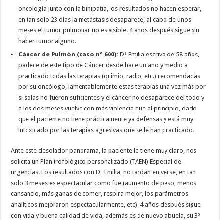
oncología junto con la binipatia, los resultados no hacen esperar,
en tan solo 23 días la metástasis desaparece, al cabo de unos
meses el tumor pulmonar no es visible. 4 años después sigue sin
haber tumor alguno.
Cáncer de Pulmón (caso nº 600):
Dª Emilia escriva de 58 años,
padece de este tipo de Cáncer desde hace un año y medio a
practicado todas las terapias (quimio, radio, etc.) recomendadas
por su oncólogo, lamentablemente estas terapias una vez más por
si solas no fueron suficientes y el cáncer no desaparece del todo y
a los dos meses vuelve con más violencia que al principio, dado
que el paciente no tiene prácticamente ya defensas y está muy
intoxicado por las terapias agresivas que se le han practicado.
Ante este desolador panorama, la paciente lo tiene muy claro, nos
solicita un Plan trofológico personalizado (TAEN) Especial de
urgencias. Los resultados con Dª Emilia, no tardan en verse, en tan
solo 3 meses es espectacular como fue (aumento de peso, menos
cansancio, más ganas de comer, respira mejor, los parámetros
analíticos mejoraron espectacularmente, etc). 4 años después sigue
con vida y buena calidad de vida, además es de nuevo abuela, su 3º