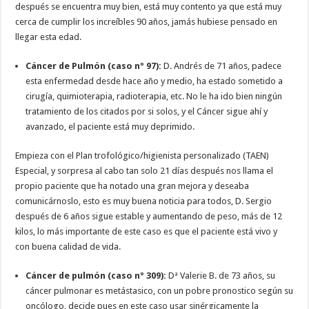
después se encuentra muy bien, está muy contento ya que está muy
cerca de cumplir los increíbles 90 años, jamás hubiese pensado en
llegar esta edad.
Cáncer de Pulmón (caso nº 97):
D. Andrés de 71 años, padece
esta enfermedad desde hace año y medio, ha estado sometido a
cirugía, quimioterapia, radioterapia, etc. No le ha ido bien ningún
tratamiento de los citados por si solos, y el Cáncer sigue ahí y
avanzado, el paciente está muy deprimido.
Empieza con el Plan trofológico/higienista personalizado (TAEN)
Especial, y sorpresa al cabo tan solo 21 días después nos llama el
propio paciente que ha notado una gran mejora y deseaba
comunicárnoslo, esto es muy buena noticia para todos, D. Sergio
después de 6 años sigue estable y aumentando de peso, más de 12
kilos, lo más importante de este caso es que el paciente está vivo y
con buena calidad de vida.
Cáncer de pulmón (caso nº 309):
Dª Valerie B. de 73 años, su
cáncer pulmonar es metástasico, con un pobre pronostico según su
oncólogo, decide pues en este caso usar sinérgicamente la