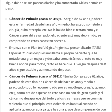
sigue dándose sus paseos diarios y ha aumentado 4 kilos demás en
peso.
Cáncer de Pulmón (caso nº 497):
D. Sergio de 67 años, padece
esta enfermedad desde hace año y medio, ha estado sometido a
cirugía, quimioterapia, etc. No le ha ido bien el tratamiento y el
Cáncer sigue ahí y avanzado, el paciente está muy deprimido, se
comprende en estos casos tan severos.
Empieza con el Plan trofológico/higienista personalizado (TAEN)
Especial, 21 días después nos llama el propio paciente que ha
notado una gran mejora y deseaba comunicárnoslo, esto es muy
buena noticia para todos, tanto es hace que D. Sergio después de 8
años sigue estable y aumentando de peso.
Cáncer de Pulmón (caso nº 591):
Dª Emilia González de 62 años,
padece de este tipo de Cáncer desde hace un año y medio a
practicado todo lo recomendado por su oncólogo, cirugía, quimio,
etc.), como era de esperar en este caso no son de gran ayuda y el
cáncer no desaparece del todo y a los tres meses vuelve con más
violencia que al principio, esta violencia es habitual cuando se
aplica la quimioterapia ya que hay una grave descompensación con