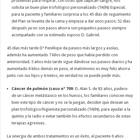
problemas para respirar, con toses que salpican sangre, nos
solicita un buen plan trofológico personalizado (TAEN) Especial,
para la paciente y familiares sorpresa a los 45 días de seguimiento
del Plan se levanta de la cama y empieza a dar unos pasos; 52 días
después ya no son pasos ahorra son pequeños paseos siempre
acompañado con su estimado esposo D. Gabriel.
45 días más tarde Dª Penélope da paseos más largos y asolas,
además ha aumentado 7 kilos de peso que había perdido con
anterioridad. 5 años más tarde sigue dándose sus paseos diarios y ha
aumentado 6 kilos demás en peso, el matrimonio es muy feliz ahorra
junto con sus hijos y 4 nietos, en verdad no se puede pedir más.
Cáncer de pulmón (caso nº 709:
D. Alan S. de 83 años, padece
de un cáncer metástasico en los huesos, los familiares conocen muy
bien este tipo de cáncer y no se la juegan, deciden que desean un
plan trofológico/higienista personalizado (TAEN), para ayudar a la
quimio y la radio e evitar también los efectos secundarios de estas
terapias agresivas.
La sinergia de ambos tratamientos es un éxito, el paciente 6 años