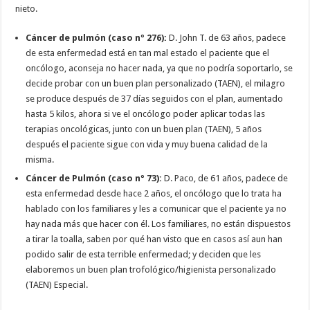
nieto.
Cáncer de pulmón (caso nº 276):
D. John T. de 63 años, padece
de esta enfermedad está en tan mal estado el paciente que el
oncólogo, aconseja no hacer nada, ya que no podría soportarlo, se
decide probar con un buen plan personalizado (TAEN), el milagro
se produce después de 37 días seguidos con el plan, aumentado
hasta 5 kilos, ahora si ve el oncólogo poder aplicar todas las
terapias oncológicas, junto con un buen plan (TAEN), 5 años
después el paciente sigue con vida y muy buena calidad de la
misma.
Cáncer de Pulmón (caso nº 73):
D. Paco, de 61 años, padece de
esta enfermedad desde hace 2 años, el oncólogo que lo trata ha
hablado con los familiares y les a comunicar que el paciente ya no
hay nada más que hacer con él. Los familiares, no están dispuestos
a tirar la toalla, saben por qué han visto que en casos así aun han
podido salir de esta terrible enfermedad; y deciden que les
elaboremos un buen plan trofológico/higienista personalizado
(TAEN) Especial.