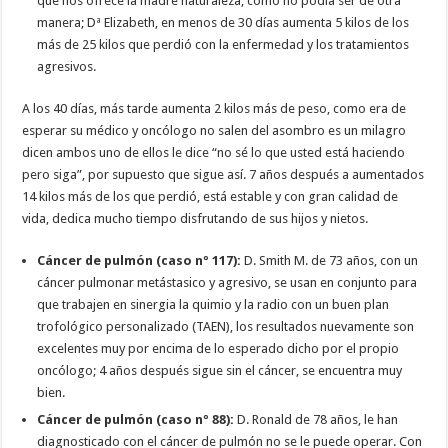
que nos ofrece la madre naturaleza, como no podía ser de otra
manera; Dª Elizabeth, en menos de 30 días aumenta 5 kilos de los
más de 25 kilos que perdió con la enfermedad y los tratamientos
agresivos.
A los 40 días, más tarde aumenta 2 kilos más de peso, como era de
esperar su médico y oncólogo no salen del asombro es un milagro
dicen ambos uno de ellos le dice “no sé lo que usted está haciendo
pero siga”, por supuesto que sigue así. 7 años después a aumentados
14 kilos más de los que perdió, está estable y con gran calidad de
vida, dedica mucho tiempo disfrutando de sus hijos y nietos.
Cáncer de pulmón (caso nº 117):
D. Smith M. de 73 años, con un
cáncer pulmonar metástasico y agresivo, se usan en conjunto para
que trabajen en sinergia la quimio y la radio con un buen plan
trofológico personalizado (TAEN), los resultados nuevamente son
excelentes muy por encima de lo esperado dicho por el propio
oncólogo; 4 años después sigue sin el cáncer, se encuentra muy
bien.
Cáncer de pulmón (caso nº 88):
D. Ronald de 78 años, le han
diagnosticado con el cáncer de pulmón no se le puede operar. Con