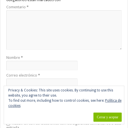
Comentario
*
Nombre
*
Correo electrónico
*
Privacy & Cookies: This site uses cookies. By continuing to use this
Web
website, you agree to their use.
To find out more, including how to control cookies, see here:
Política de
cookies
Guarda mi nombre, correo electrónico y web en este navegador
para la próxima vez que comente.
Recibir un correo electrónico con los siguientes comentarios a esta
entrada.