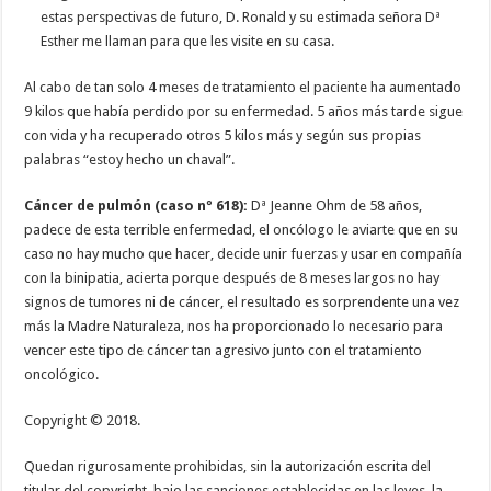
estas perspectivas de futuro, D. Ronald y su estimada señora Dª
Esther me llaman para que les visite en su casa.
Al cabo de tan solo 4 meses de tratamiento el paciente ha aumentado
9 kilos que había perdido por su enfermedad. 5 años más tarde sigue
con vida y ha recuperado otros 5 kilos más y según sus propias
palabras “estoy hecho un chaval”.
Cáncer de pulmón (caso nº 618):
Dª Jeanne Ohm de 58 años,
padece de esta terrible enfermedad, el oncólogo le aviarte que en su
caso no hay mucho que hacer, decide unir fuerzas y usar en compañía
con la binipatia, acierta porque después de 8 meses largos no hay
signos de tumores ni de cáncer, el resultado es sorprendente una vez
más la Madre Naturaleza, nos ha proporcionado lo necesario para
vencer este tipo de cáncer tan agresivo junto con el tratamiento
oncológico.
Copyright © 2018.
Quedan rigurosamente prohibidas, sin la autorización escrita del
titular del copyright, bajo las sanciones establecidas en las leyes, la