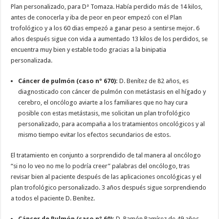
Plan personalizado, para Dª Tomaza. Había perdido más de 14 kilos,
antes de conocerla y iba de peor en peor empezó con el Plan
trofológico y a los 60 dias empezó a ganar peso a sentirse mejor. 6
años después sigue con vida a aumentado 13 kilos de los perdidos, se
encuentra muy bien y estable todo gracias a la binipatia
personalizada.
Cáncer de pulmón (caso nº 670):
D. Benítez de 82 años, es
diagnosticado con cáncer de pulmón con metástasis en el hígado y
cerebro, el oncólogo aviarte a los familiares que no hay cura
posible con estas metástasis, me solicitan un plan trofológico
personalizado, para acompaña a los tratamientos oncológicos y al
mismo tiempo evitar los efectos secundarios de estos.
El tratamiento en conjunto a sorprendido de tal manera al oncólogo
“si no lo veo no me lo podría creer” palabras del oncólogo, tras
revisar bien al paciente después de las aplicaciones oncológicas y el
plan trofológico personalizado. 3 años después sigue sorprendiendo
a todos el paciente D. Benítez.
Cáncer de Pulmón (caso nº 60):
D. Ramón Ramírez de 49 años,