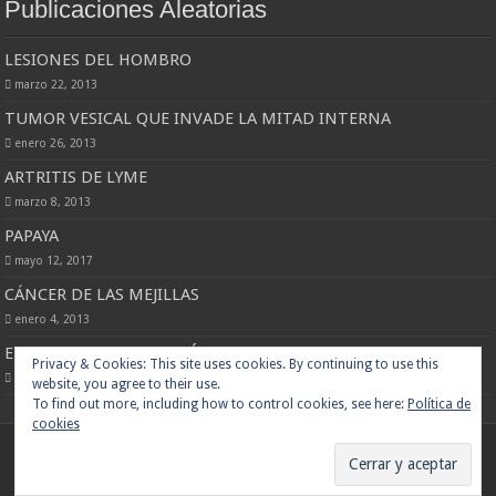
Publicaciones Aleatorias
LESIONES DEL HOMBRO
marzo 22, 2013
TUMOR VESICAL QUE INVADE LA MITAD INTERNA
enero 26, 2013
ARTRITIS DE LYME
marzo 8, 2013
PAPAYA
mayo 12, 2017
CÁNCER DE LAS MEJILLAS
enero 4, 2013
ENCONDROMATOSIS MÚLTIPLE
Privacy & Cookies: This site uses cookies. By continuing to use this
diciembre 14, 2012
website, you agree to their use.
To find out more, including how to control cookies, see here:
Política de
cookies
© Copyright 2013 - Todos los derechos reservados www.binipatia.com