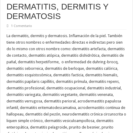
DERMATITIS, DERMITIS Y
DERMATOSIS
1 Comentario
La dermatitis, dermitis y dermatosis. Inflamación de la piel. También
tiene otros nombres o enfermedades directas e indirectas pero sien
do lo mismo con otros nombre como: dermatitis artefacta, dermatitis
de contacto, dermatitis atópica, dermatitis dishidrótica, dermatitis de
pañal, dermatitis herpetiforme, o enfermedad de duhring-brocq,
dermatitis seborreica, dermatitis de berloque, dermatitis calórica,
dermatitis esquistosómica, dermatitis facticia, dermatitis hiemalis,
dermatitis papilaris capillitis, dermatitis prímula, dermatitis repens,
dermatitis profesional, dermatitis ocupacional, dermatitis industrial,
dermatitis variegata, dermatitis vegetante, dermatitis venenata,
dermatitis verrugosa, dermatitis perioral, acrodermastitis papulosa
infantil, dermatitis eritematodescamativa, acrodermastitis continua de
hallopeau, dermatitis del pezón, neurodermatitis crónica circunscrita o
liquen simple crónico, dermatitis vesiculoampollosa, dermatitis
enteropática, dermatitis pelagroide, prurito de besnier, prurito