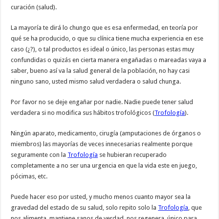
curación (salud).
La mayoría te dirá lo chungo que es esa enfermedad, en teoría por
qué se ha producido, o que su clínica tiene mucha experiencia en ese
caso (¿?), o tal productos es ideal o único, las personas estas muy
confundidas o quizás en cierta manera engañadas o mareadas vaya a
saber, bueno así va la salud general de la población, no hay casi
ninguno sano, usted mismo salud verdadera o salud chunga.
Por favor no se deje engañar por nadie. Nadie puede tener salud
verdadera si no modifica sus hábitos trofológicos (
Trofología
).
Ningún aparato, medicamento, cirugía (amputaciones de órganos o
miembros) las mayorías de veces innecesarias realmente porque
seguramente con la
Trofología
se hubieran recuperado
completamente a no ser una urgencia en que la vida este en juego,
pócimas, etc.
Puede hacer eso por usted, y mucho menos cuanto mayor sea la
gravedad del estado de su salud, solo repito solo la
Trofología
, que
nos alimenta, mantiene sanos de verdad, nos regenera, único para